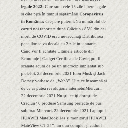
legale 2022:
Care sunt cele 15 zile libere legale
și câte pică în timpul săptămânii
Coronavirus
în România:
Creștere puternică a numărului de
cazuri noi raportate după Crăciun / 85% din cei
morți de COVID erau nevaccinați ​Distribuirea
pensiilor se va decala cu 2 zile în ianuarie.
Când vor fi achitate Ultimele articole din
Economie | Gadget Certificatele Covid pot fi
scanate acum de pe un microcip implantat sub
pieleJoi, 23 decembrie 2021 Elon Musk și Jack
Dorsey vorbesc de „Web3”. Uite ce înseamnă și
de ce ar putea revoluționa internetulMiercuri,
22 decembrie 2021 Nu știi ce îți dorești de
Crăciun? 6 produse Samsung perfecte de pus
sub bradMiercuri, 22 decembrie 2021 Laptopul
HUAWEI MateBook 14s și monitorul HUAWEI
MateView GT 34’’: un duo complet și cadoul