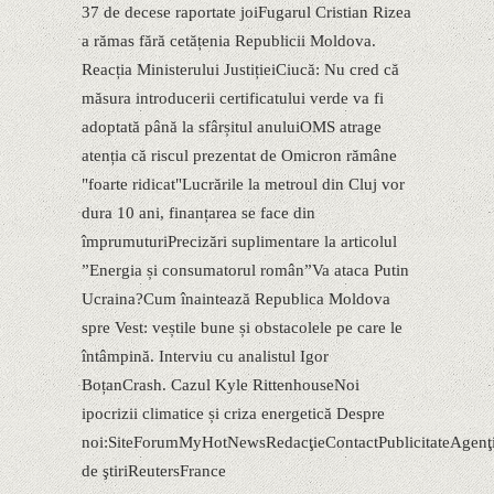
37 de decese raportate joiFugarul Cristian Rizea
a rămas fără cetățenia Republicii Moldova.
Reacția Ministerului JustițieiCiucă: Nu cred că
măsura introducerii certificatului verde va fi
adoptată până la sfârșitul anuluiOMS atrage
atenția că riscul prezentat de Omicron rămâne
"foarte ridicat"Lucrările la metroul din Cluj vor
dura 10 ani, finanțarea se face din
împrumuturiPrecizări suplimentare la articolul
”Energia și consumatorul român”Va ataca Putin
Ucraina?Cum înaintează Republica Moldova
spre Vest: veștile bune și obstacolele pe care le
întâmpină. Interviu cu analistul Igor
BoțanCrash. Cazul Kyle RittenhouseNoi
ipocrizii climatice și criza energetică Despre
noi:SiteForumMyHotNewsRedacţieContactPublicitateAgenţi
de ştiriReutersFrance