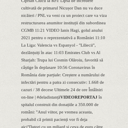
Ciprian Ciucu la RFI: Lipsa de încredere
cultivată de primarul Nicușor Dan nu va duce
nicăieri / PNL va veni cu un proiect care va viza
restructurarea anumitor instituții din subordinea
CGMB 11:21 VIDEO Ianis Hagi, golul anului
2021 pentru o reprezentativă a României 11:10
La Liga: Valencia vs Espanyol - "Liliecii",
dezlănțuiți în atac 11:03 Emirates Club vs Al
Sharjah: Trupa lui Cosmin Olăroiu, favorită să
câștige în deplasare 10:56 Coronavirus în
România date parțiale: Creștere a numărului de
infectări pentru a patra zi consecutiv: 1.668 de
cazuri / 38 decese Ultimele 24 de ore Întâlniri
on-line | #deladistanță
VIDEOREPORTAJ
în
spitalul construit din donațiile a 350.000 de
români: "Anul viitor, pe vremea aceasta,
probabil că primii pacienți vor fi deja
aici"Datori cu un miliard și ceva de euro către