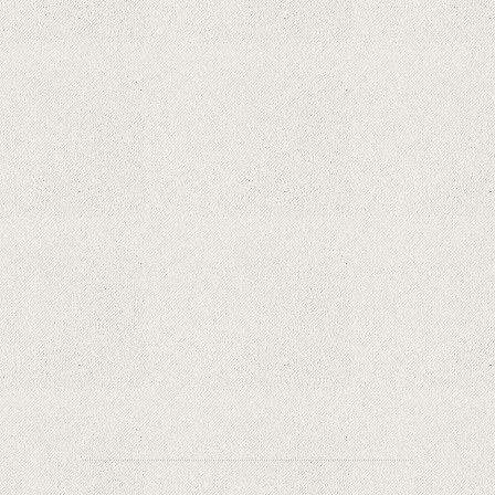
Cameras Require?
How Do Video Doorbells Balance Privacy and
Security Needs?
Why Are Security Cameras Essential for Home
Safety?
Why Are PTZ Cameras Common in Traffic and
City Monitoring?