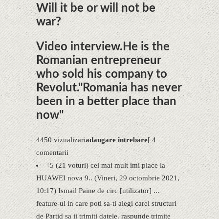
Will it be or will not be
war?
​​Video interview.He is the
Romanian entrepreneur
who sold his company to
Revolut."Romania has never
been in a better place than
now"
4450 vizualizari
adaugare întrebare
[ 4
comentarii
+5 (21 voturi) cel mai mult imi place la
HUAWEI nova 9.. (Vineri, 29 octombrie 2021,
10:17) Ismail Paine de circ [utilizator] ...
feature-ul in care poti sa-ti alegi carei structuri
de Partid sa ii trimiti datele. raspunde trimite