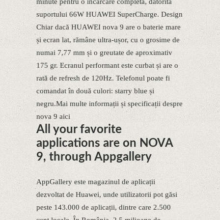
minute pentru o încărcare completă, datorită
suportului 66W HUAWEI SuperCharge. Design
Chiar dacă HUAWEI nova 9 are o baterie mare
și ecran lat, rămâne ultra-ușor, cu o grosime de
numai 7,77 mm și o greutate de aproximativ
175 gr. Ecranul performant este curbat și are o
rată de refresh de 120Hz. Telefonul poate fi
comandat în două culori: starry blue și
negru.Mai multe informații și specificații despre
nova 9 aici
All your favorite
applications are on NOVA
9, through Appgallery
AppGallery este magazinul de aplicații
dezvoltat de Huawei, unde utilizatorii pot găsi
peste 143.000 de aplicații, dintre care 2.500