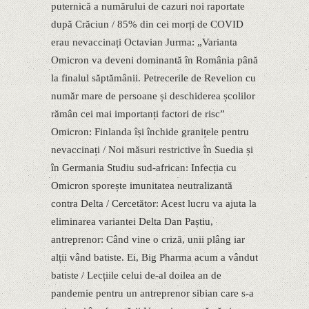
puternică a numărului de cazuri noi raportate
după Crăciun / 85% din cei morți de COVID
erau nevaccinați Octavian Jurma: „Varianta
Omicron va deveni dominantă în România până
la finalul săptămânii. Petrecerile de Revelion cu
număr mare de persoane și deschiderea școlilor
rămân cei mai importanți factori de risc”
Omicron: Finlanda își închide granițele pentru
nevaccinați / Noi măsuri restrictive în Suedia și
în Germania Studiu sud-african: Infecția cu
Omicron sporește imunitatea neutralizantă
contra Delta / Cercetător: Acest lucru va ajuta la
eliminarea variantei Delta Dan Paștiu,
antreprenor: Când vine o criză, unii plâng iar
alții vând batiste. Ei, Big Pharma acum a vândut
batiste / Lecțiile celui de-al doilea an de
pandemie pentru un antreprenor sibian care s-a