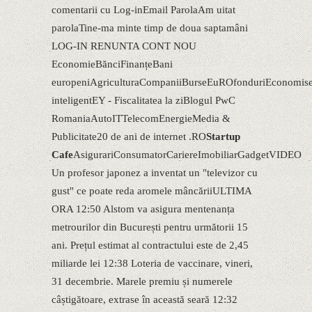
comentarii cu Log-inEmail ParolaAm uitat
parolaTine-ma minte timp de doua saptamâni
LOG-IN RENUNTA CONT NOU
EconomieBănciFinanțeBani
europeniAgriculturaCompaniiBurseEuROfonduriEconomise
inteligentEY - Fiscalitatea la ziBlogul PwC
RomaniaAutoITTelecomEnergieMedia &
Publicitate20 de ani de internet .RO
Startup
Cafe
AsigurariConsumatorCariereImobiliarGadgetVIDEO
Un profesor japonez a inventat un "televizor cu
gust" ce poate reda aromele mâncăriiULTIMA
ORA 12:50 Alstom va asigura mentenanța
metrourilor din București pentru următorii 15
ani. Prețul estimat al contractului este de 2,45
miliarde lei 12:38 Loteria de vaccinare, vineri,
31 decembrie. Marele premiu și numerele
câștigătoare, extrase în această seară 12:32