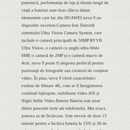
puternică, performanța de top și durata lungă de
viață a bateriei sunt doar câteva dintre
elementele care fac din HUAWEI nova 9 un
dispozitiv excelent.Camera foto Datorită
sistemului Ultra Vision Camera System, care
include o cameră principală de 50MP RYYB
Ultra Vision, o cameră cu unghi ultra-Wide
8MP, o cameră de 2MP și o cameră macro de
4cm, nova 9 poate fi alegerea perfectă pentru
pasionații de fotografie sau creatorii de conținut
video. În plus, nova 9 oferă caracteristici
extinse de filmare 4K, cum ar fi înregistrarea
continuă față/spate, stabilizare video AIS și
Night Selfie Video.Baterie Bateria este unul
dintre punctele forte ale telefonului. Mai exact,
puterea sa de încărcare. Este nevoie de doar 15
minute pentru a încărca bateria la 53% și 38 de