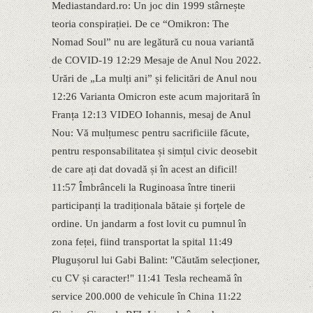
Mediastandard.ro: Un joc din 1999 stârnește
teoria conspirației. De ce “Omikron: The
Nomad Soul” nu are legătură cu noua variantă
de COVID-19 12:29 Mesaje de Anul Nou 2022.
Urări de „La mulți ani” și felicitări de Anul nou
12:26 Varianta Omicron este acum majoritară în
Franța 12:13 VIDEO Iohannis, mesaj de Anul
Nou: Vă mulțumesc pentru sacrificiile făcute,
pentru responsabilitatea și simțul civic deosebit
de care ați dat dovadă și în acest an dificil!
11:57 Îmbrânceli la Ruginoasa între tinerii
participanți la tradiționala bătaie și forțele de
ordine. Un jandarm a fost lovit cu pumnul în
zona feței, fiind transportat la spital 11:49
Plugușorul lui Gabi Balint: "Căutăm selecționer,
cu CV și caracter!" 11:41 Tesla recheamă în
service 200.000 de vehicule în China 11:22