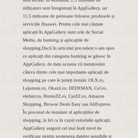
sunt locale. În România, 2.5 milioane de
utilizatori sunt înregistrați în AppGallery, iar
11.5 milioane de persoane folosesc produsele și
serviciile Huawei. Printre cele mai căutate
aplicații în AppGallery sunt cele de Social
Media, de banking și aplicațiile de
shopping.Dacă în articolul precedent v-am spus
ce aplicații din categoria banking se găsesc în
AppGallery, de data aceasta vă menționăm
câteva dintre cele mai importante aplicații de
shopping pe care le puteți instala: OLX.ro,
Lajumate.ro, Okazii.ro, DEDEMAN, Cel.ro,
elefant.ro, HomeZZ.ro, CarZZ.ro, Amazon
Shopping, Browse Deals Easy sau AliExpress.
În procesul de instalare al aplicațiilor de
shopping, la fel ca în cazul celorlalte aplicații,
AppGallery asigură cel mai înalt nivel de
verificare pentru protejarea datelor sensibile și