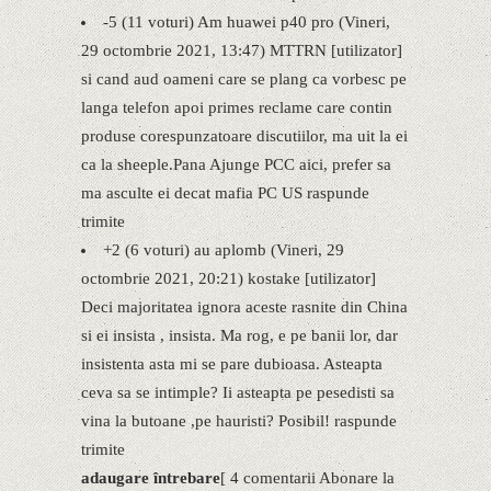
-5 (11 voturi) Am huawei p40 pro (Vineri,
29 octombrie 2021, 13:47) MTTRN [utilizator]
si cand aud oameni care se plang ca vorbesc pe
langa telefon apoi primes reclame care contin
produse corespunzatoare discutiilor, ma uit la ei
ca la sheeple.Pana Ajunge PCC aici, prefer sa
ma asculte ei decat mafia PC US raspunde
trimite
+2 (6 voturi) au aplomb (Vineri, 29
octombrie 2021, 20:21) kostake [utilizator]
Deci majoritatea ignora aceste rasnite din China
si ei insista , insista. Ma rog, e pe banii lor, dar
insistenta asta mi se pare dubioasa. Asteapta
ceva sa se intimple? Ii asteapta pe pesedisti sa
vina la butoane ,pe hauristi? Posibil! raspunde
trimite
adaugare întrebare
[ 4 comentarii Abonare la