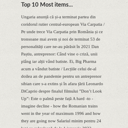
Top 10 Most items...
Ungaria anunță că și-a terminat partea din
coridorul rutier central-european Via Carpatia /
Pe unde trece Via Carpatia prin România și ce
tronsoane mai avem și noi de terminat 53 de
personalități care ne-au părăsit în 2021 Dan
Paștiu, antreprenor: Când vine o criză, unii
plâng iar alții vând batiste. Ei, Big Pharma
acum a vândut batiste / Lecțiile celui de-al
doilea an de pandemie pentru un antreprenor
sibian care s-a extins și în afara țării Leonardo
DiCaprio despre finalul filmului ”Donʼt Look
Up”: Este o palmă peste față A hard -to -
imagine decline - how the Romanian trains
went in the year of maximum 1996 and how
they are going now Salariul minim pentru 24