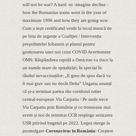
will not be war? A hard -to -imagine decline -
how the Romanian trains went in the year of
maximum 1996 and how they are going now
Cum a ieșit certificatul verde la locul muncă de
pe lista de urgențe a Coaliției / Intervenția
președintelui Iohannis și planul pentru
gestionarea unei noi crize COVID Avertisment
OMS: Răspândirea rapidă a Omicron va duce la
un număr mare de spitalizări, în special în
rândul nevaccinaților: „E greu de spus dacă va
fi mai grav sau nu decât Delta” Ungaria anunță
că și-a terminat partea din coridorul rutier
central-european Via Carpatia / Pe unde trece
Via Carpatia prin România și ce tronsoane mai
avem și noi de terminat CCR respinge sesizarea
USR privind bugetul pe 2022. Legea merge la
promulgare
Coronavirus în România:
Creștere