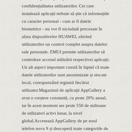
confidențialitatea utilizatorilor. Cei care
instalează aplicații trebuie să știe că informațiile
cu caracter personal - cum ar fi datele
biometrice - nu vor fi niciodată procesate în
afara dispozitivelor HUAWEI, oferind
utilizatorilor un control complet asupra datelor
sale personale. EMUI permite utilizatorilor să
controleze accesul utilizării respectivei aplicații.
Un alt aspect important constă în faptul că toate
datele utilizatorilor sunt anonimizate și stocate
local, corespunzând regiunii fiecărui
utilizator.Magazinul de aplicații AppGallery a
avut o creștere constantă, cu peste 20% anual,
iar în acest moment are peste 550 de milioane
de utilizatori activi lunar, la nivel
global.Accesează AppGallery de pe noul
telefon nova 9 și descoperă toate categoriile de