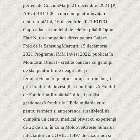
perfect de CrăciunMarți, 21 decembrie 2021 [P]
ASUS BR1100C: conceput pentru învățare
neîntreruptăJoi, 16 decembrie 2021
​FOTO
Oppo a lansat modelul de telefon pliabil Oppo
Find N, un competitor direct pentru Galaxy
Fold de la SamsungMiercuri, 15 decembrie
2021 Programul IMM Invest 2022, publicat în
Monitorul Oficial - credite bancare cu garanții
de stat pentru firme neagricole și
fermieriFinanțări pentru startup-uri românești
prin fonduri de investiții - se înființează Fondul
de Fonduri în RomâniaDoi foști polițiști
gestionează fondurile UE de miliarde euro
pentru fermieri și antreprenori ruraliMedLife
cumpără un centru medical privat cu experiență
de 22 de ani, în zona MoldoveiCrește numărul
infectărilor cu COVID: 1.497 de cazuri noi și