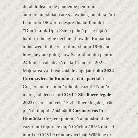
de-al doilea an de pandemie pentru un
antreprenor sibian care s-a extins și în afara țării
Leonardo DiCaprio despre finalul filmului
”Donʼt Look Up”: Este o palmă peste față A
hard -to -imagine decline - how the Romanian
trains went in the year of maximum 1996 and
how they are going now Salariul minim pentru
24 luni se calculează de la 1 ianuarie 2022.
Majorarea va fi realizată de angajatori
din 2024
Coronavirus în România - date parțiale:
Creștere mare a numărului de cazuri / Număr
mare și al deceselor COVID
Zile libere legale
2022:
Care sunt cele 15 zile libere legale și câte
pică în timpul săptămânii
Coronavirus în
România:
Creștere puternică a numărului de
cazuri noi raportate după Crăciun / 85% din cei
morți de COVID erau nevaccinați Will it be or