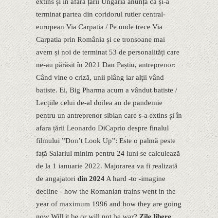
extins și în afara țării Ungaria anunță că și-a
terminat partea din coridorul rutier central-
european Via Carpatia / Pe unde trece Via
Carpatia prin România și ce tronsoane mai
avem și noi de terminat 53 de personalități care
ne-au părăsit în 2021 Dan Paștiu, antreprenor:
Când vine o criză, unii plâng iar alții vând
batiste. Ei, Big Pharma acum a vândut batiste /
Lecțiile celui de-al doilea an de pandemie
pentru un antreprenor sibian care s-a extins și în
afara țării Leonardo DiCaprio despre finalul
filmului ”Donʼt Look Up”: Este o palmă peste
față Salariul minim pentru 24 luni se calculează
de la 1 ianuarie 2022. Majorarea va fi realizată
de angajatori
din 2024
A hard -to -imagine
decline - how the Romanian trains went in the
year of maximum 1996 and how they are going
now Will it be or will not be war?
Zile libere