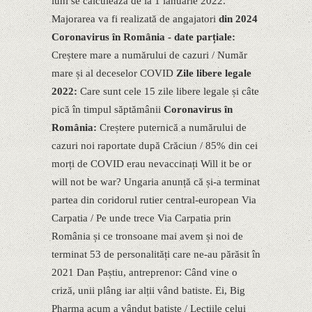
luni se calculează de la 1 ianuarie 2022.
Majorarea va fi realizată de angajatori
din 2024
Coronavirus în România - date parțiale:
Creștere mare a numărului de cazuri / Număr
mare și al deceselor COVID
Zile libere legale
2022:
Care sunt cele 15 zile libere legale și câte
pică în timpul săptămânii
Coronavirus în
România:
Creștere puternică a numărului de
cazuri noi raportate după Crăciun / 85% din cei
morți de COVID erau nevaccinați Will it be or
will not be war? Ungaria anunță că și-a terminat
partea din coridorul rutier central-european Via
Carpatia / Pe unde trece Via Carpatia prin
România și ce tronsoane mai avem și noi de
terminat 53 de personalități care ne-au părăsit în
2021 Dan Paștiu, antreprenor: Când vine o
criză, unii plâng iar alții vând batiste. Ei, Big
Pharma acum a vândut batiste / Lecțiile celui