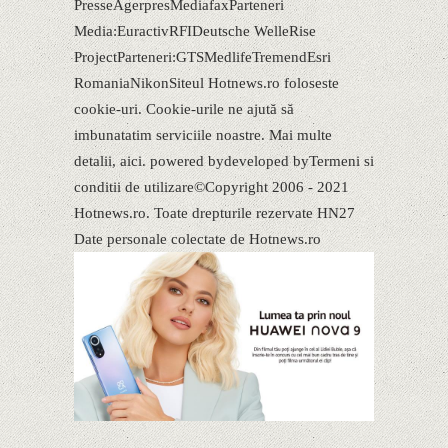
PresseAgerpresMediafaxParteneri
Media:EuractivRFIDeutsche WelleRise
ProjectParteneri:GTSMedlifeTremendEsri
RomaniaNikonSiteul Hotnews.ro foloseste
cookie-uri. Cookie-urile ne ajută să
imbunatatim serviciile noastre. Mai multe
detalii, aici. powered bydeveloped byTermeni si
conditii de utilizare©Copyright 2006 - 2021
Hotnews.ro. Toate drepturile rezervate HN27
Date personale colectate de Hotnews.ro