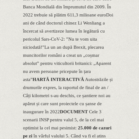
Banca Mondială din împrumutul din 2009. În
2022 trebuie să plătim 611,3 milioane euroDoi
ani de când doctorul chinez Li Wenliang a
încercat să avertizeze lumea în legătură cu
pericolul Sars-CoV-2: ”Nu te vom uita
niciodată!”La un an după Brexit, plecarea
muncitorilor români a creat un „coșmar
absolut” pentru viticultorii britanici: „Aparent
nu avem persoane pricepute în țara
asta”
HARTĂ INTERACTIVĂ
Autostrăzile și
drumurile expres, la raportul de final de an /
Câți kilometri s-au deschis, ce șantiere noi au
apărut și care sunt proiectele cu șanse de
inaugurare în 2022
​DOCUMENT
Cele 3
scenarii INSP pentru valul 5, de la cel mai
optimist la cel mai pesimist:
25.000 de cazuri
pe zi
în vârful valului 5. Când va fi el atins