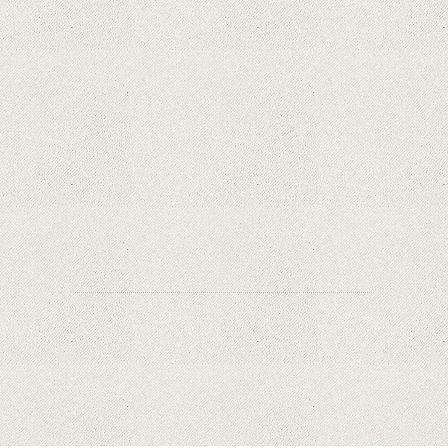
Samsung Galaxy S21 Ultra: cel mai bun telefon
Android de pe piață
Orange a inclus telefoane premium
recondiționate în portofoliul său; Cum sunt
prețurile față de alte platforme similare?