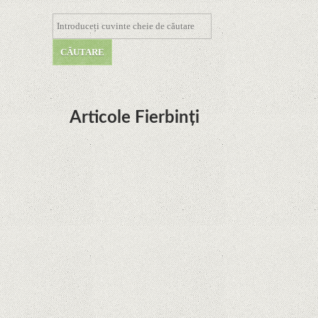
Articole Fierbinți
Dota Anime venind la Netflix în această lună de
la Legenda Korra Studio Mir
Curtea Supremă reglementează în favoarea
Google în Oracle Java Fight
Zvon: aplicațiile Google nu se mai pot instala pe
terminalele Huawei cu procesoare Kirin