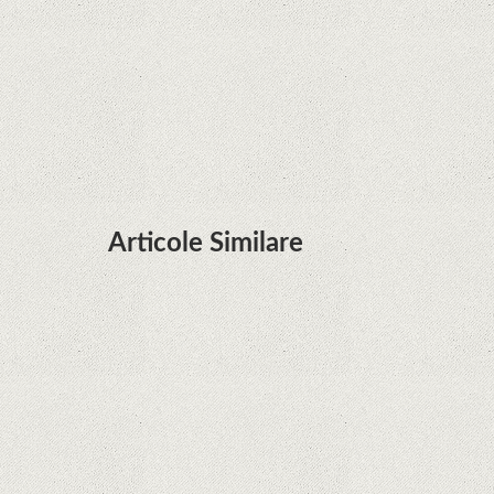
Huawei P50 primeşte o posibilă dată de lansare
şi e mai curând decât credeam; Are cameră
telephoto cu zoom optic variabil
Articole Similare
Microsoft lucrează la dezvoltarea unui procesor
proprietar pentru dispozitivele Surface
Hoții de telefoane dezvăluie cum fură și banii
victimelor, folosind doar cartela SIM