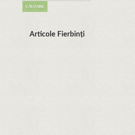
Articole Fierbinți
Dota Anime venind la Netflix în această lună de
la Legenda Korra Studio Mir
Curtea Supremă reglementează în favoarea
Google în Oracle Java Fight
Zvon: aplicațiile Google nu se mai pot instala pe
terminalele Huawei cu procesoare Kirin
Huawei P50 primeşte o posibilă dată de lansare