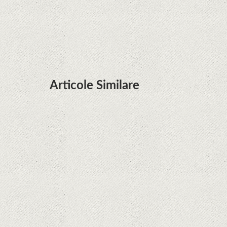
şi e mai curând decât credeam; Are cameră
telephoto cu zoom optic variabil
Articole Similare
Microsoft lucrează la dezvoltarea unui procesor
proprietar pentru dispozitivele Surface
Hoții de telefoane dezvăluie cum fură și banii
victimelor, folosind doar cartela SIM
Samsung Galaxy S21 Ultra: cel mai bun telefon