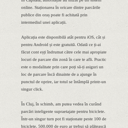
online. Staționarea în oricare dintre parcările
publice din oraș poate fi achitată prin
intermediul unei aplicații.
Aplicația este disponibilă atât pentru iOS, cât și
pentru Android și este gratuită. Odată ce ți-ai
făcut cont eșți îndrumat către cele mai apropiate
locuri de parcare din zonă în care te afli. Practic
este o modalitate prin care poți să-ți asiguri un
loc de parcare încă dinainte de a ajunge în
punctul de oprire, iar totul se întâmplă printr-un
singur click.
În Cluj, în schimb, am putea vedea în curând
parcări inteligente supraetajate pentru biciclete.
Într-un singur turn pot fi staționate peste 100 de
biciclete. 500.000 de euro ar trebui să plătească