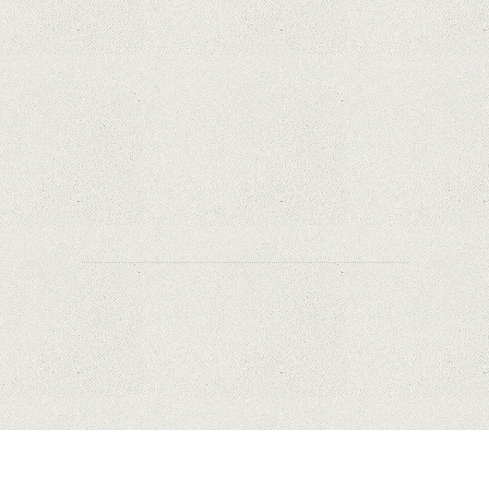
Android de pe piață
Orange a inclus telefoane premium
recondiționate în portofoliul său; Cum sunt
prețurile față de alte platforme similare?