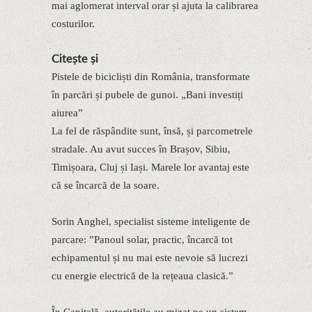
mai aglomerat interval orar și ajuta la calibrarea
costurilor.
Citește și
Pistele de bicicliști din România, transformate
în parcări și pubele de gunoi. „Bani investiți
aiurea”
La fel de răspândite sunt, însă, și parcometrele
stradale. Au avut succes în Brașov, Sibiu,
Timișoara, Cluj și Iași. Marele lor avantaj este
că se încarcă de la soare.
Sorin Anghel, specialist sisteme inteligente de
parcare: ”Panoul solar, practic, încarcă tot
echipamentul și nu mai este nevoie să lucrezi
cu energie electrică de la rețeaua clasică.”
În Capitală, autoritățile au mizat pe un sistem