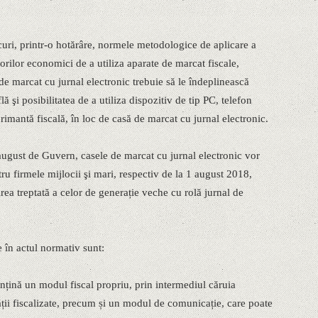
uri, printr-o hotărâre, normele metodologice de aplicare a
ilor economici de a utiliza aparate de marcat fiscale,
 de marcat cu jurnal electronic trebuie să le îndeplinească
flă şi posibilitatea de a utiliza dispozitiv de tip PC, telefon
primantă fiscală, în loc de casă de marcat cu jurnal electronic.
august de Guvern, casele de marcat cu jurnal electronic vor
ru firmele mijlocii şi mari, respectiv de la 1 august 2018,
rea treptată a celor de generație veche cu rolă jurnal de
 în actul normativ sunt:
onțină un modul fiscal propriu, prin intermediul căruia
ății fiscalizate, precum și un modul de comunicație, care poate