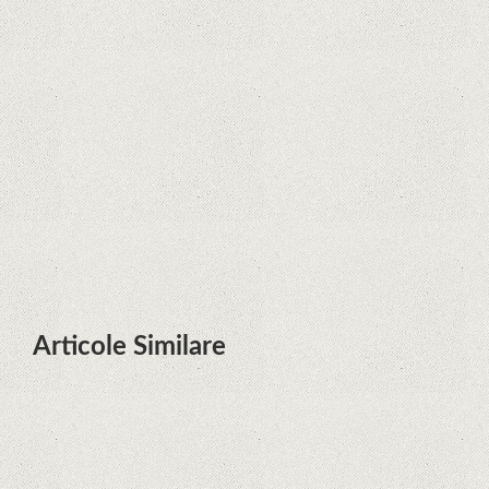
Zvon: aplicațiile Google nu se mai
pot instala pe terminalele Huawei
cu procesoare Kirin
Huawei P50 primeşte o posibilă
dată de lansare şi e mai curând
decât credeam; Are cameră
telephoto cu zoom optic variabil
Articole Similare
Microsoft lucrează la dezvoltarea
unui procesor proprietar pentru
dispozitivele Surface