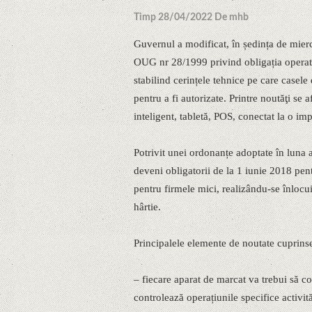
Timp 28/04/2022 De mhb
Guvernul a modificat, în ședința de mierc
OUG nr 28/1999 privind obligația operator
stabilind cerințele tehnice pe care casele
pentru a fi autorizate. Printre noutăţi se a
inteligent, tabletă, POS, conectat la o im
Potrivit unei ordonanțe adoptate în luna 
deveni obligatorii de la 1 iunie 2018 pent
pentru firmele mici, realizându-se înlocui
hârtie.
Principalele elemente de noutate cuprinse
– fiecare aparat de marcat va trebui să c
controlează operațiunile specifice activit