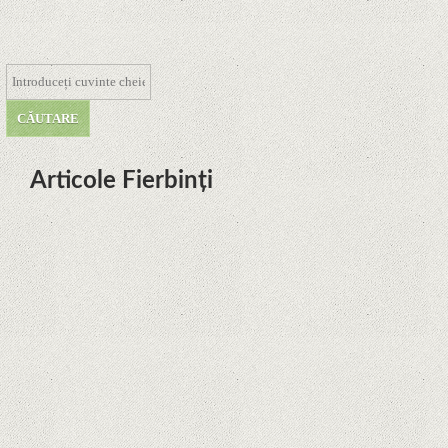
Articole Fierbinți
Dota Anime venind la Netflix în
această lună de la Legenda Korra
Studio Mir
Curtea Supremă reglementează în
favoarea Google în Oracle Java
Fight