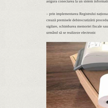
asigura conectarea la un sistem informat
– prin implementarea Registrului național
crează premisele debirocratizării procedur
sigilare, schimbarea memoriei fiscale sau a
urmând să se realizeze electronic