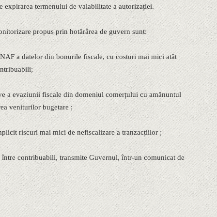
de expirarea termenului de valabilitate a autorizației.
onitorizare propus prin hotărârea de guvern sunt:
NAF a datelor din bonurile fiscale, cu costuri mai mici atât
ntribuabili;
ive a evaziunii fiscale din domeniul comerțului cu amănuntul
rea veniturilor bugetare ;
plicit riscuri mai mici de nefiscalizare a tranzacțiilor ;
 între contribuabili, transmite Guvernul, într-un comunicat de