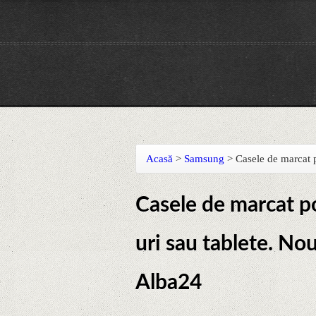
Acasă
>
Samsung
>
Casele de marcat p
Casele de marcat po
uri sau tablete. No
Alba24