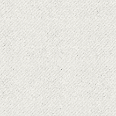
Hoții de telefoane dezvăluie cum
fură și banii victimelor, folosind
doar cartela SIM
Samsung Galaxy S21 Ultra: cel mai
bun telefon Android de pe piață
Orange a inclus telefoane premium
recondiționate în portofoliul său;
Cum sunt prețurile față de alte
platforme similare?