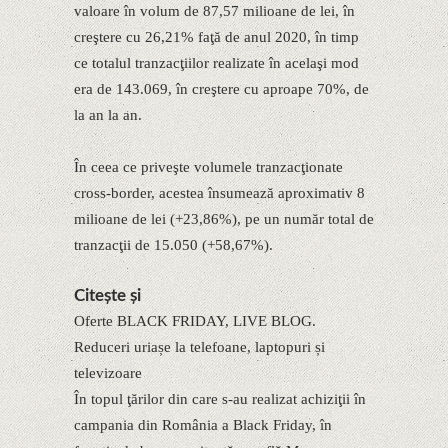
valoare în volum de 87,57 milioane de lei, în
creştere cu 26,21% faţă de anul 2020, în timp
ce totalul tranzacţiilor realizate în acelaşi mod
era de 143.069, în creştere cu aproape 70%, de
la an la an.
În ceea ce priveşte volumele tranzacţionate
cross-border, acestea însumează aproximativ 8
milioane de lei (+23,86%), pe un număr total de
tranzacţii de 15.050 (+58,67%).
Citește și
Oferte BLACK FRIDAY, LIVE BLOG.
Reduceri uriașe la telefoane, laptopuri și
televizoare
În topul ţărilor din care s-au realizat achiziţii în
campania din România a Black Friday, în