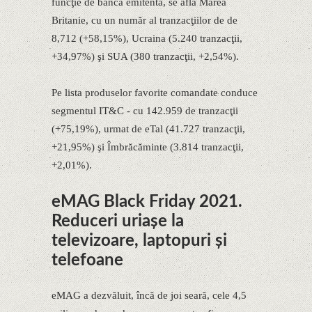
funcţie de banca emitentă, se află Marea
Britanie, cu un număr al tranzacţiilor de de
8,712 (+58,15%), Ucraina (5.240 tranzacţii,
+34,97%) şi SUA (380 tranzacţii, +2,54%).
Pe lista produselor favorite comandate conduce
segmentul IT&C - cu 142.959 de tranzacţii
(+75,19%), urmat de eTal (41.727 tranzacţii,
+21,95%) şi Îmbrăcăminte (3.814 tranzacţii,
+2,01%).
eMAG Black Friday 2021.
Reduceri uriașe la
televizoare, laptopuri și
telefoane
eMAG a dezvăluit, încă de joi seară, cele 4,5