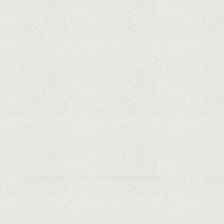
victimelor, folosind doar cartela SIM
Samsung Galaxy S21 Ultra: cel mai bun telefon
Android de pe piață
Orange a inclus telefoane premium
recondiționate în portofoliul său; Cum sunt
prețurile față de alte platforme similare?