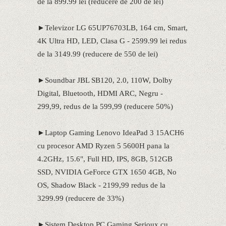
de la 899.99 lei (reducere de 200 de lei)
►Televizor LG 65UP76703LB, 164 cm, Smart,
4K Ultra HD, LED, Clasa G - 2599.99 lei redus
de la 3149.99 (reducere de 550 de lei)
►Soundbar JBL SB120, 2.0, 110W, Dolby
Digital, Bluetooth, HDMI ARC, Negru -
299,99, redus de la 599,99 (reducere 50%)
►Laptop Gaming Lenovo IdeaPad 3 15ACH6
cu procesor AMD Ryzen 5 5600H pana la
4.2GHz, 15.6", Full HD, IPS, 8GB, 512GB
SSD, NVIDIA GeForce GTX 1650 4GB, No
OS, Shadow Black - 2199,99 redus de la
3299.99 (reducere de 33%)
►Sistem Desktop PC Gaming Serioux cu