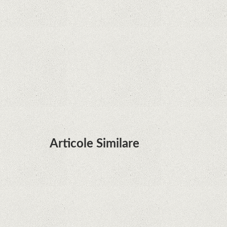
Zvon: aplicațiile Google nu se mai pot instala pe
terminalele Huawei cu procesoare Kirin
Huawei P50 primeşte o posibilă dată de lansare
şi e mai curând decât credeam; Are cameră
telephoto cu zoom optic variabil
Articole Similare
Microsoft lucrează la dezvoltarea unui procesor
proprietar pentru dispozitivele Surface
Hoții de telefoane dezvăluie cum fură și banii