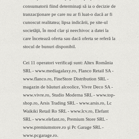
consumatorii fiind determinaţi să ia o decizie de
tranzacţionare pe care nu ar fi luat-o dacă ar fi
cunoscut realitatea; lipsa indicării, pe site-ul
societăţii, în mod clar şi neechivoc a datei la
care încetează oferta sau dacă oferta se referă la
stocul de bunuri disponibil.
Cei 11 operatori verificaţi sunt: Altex România
SRL - www.mediagalaxy.ro, Flanco Retail SA -
www.flanco.ro, FineStore Distribution SRL -
magazin de băuturi alcoolice, Vivre Deco SA -
www.vivre.ro, Studio Moderna SRL - www.top-
shop.ro, Arsis Trading SRL - www.arsis.ro, Lc
Waikiki Retail Ro SRL - www.lcv.ro, Elefant
SRL - www.elefant.ro, Premium Store SRL -
www.premiumstore.ro şi Pc Garage SRL -
www.pcgarage.ro.