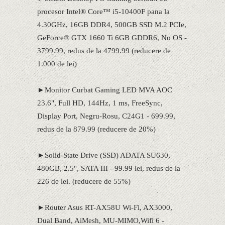
procesor Intel® Core™ i5-10400F pana la
4.30GHz, 16GB DDR4, 500GB SSD M.2 PCIe,
GeForce® GTX 1660 Ti 6GB GDDR6, No OS -
3799.99, redus de la 4799.99 (reducere de
1.000 de lei)
►Monitor Curbat Gaming LED MVA AOC
23.6", Full HD, 144Hz, 1 ms, FreeSync,
Display Port, Negru-Rosu, C24G1 - 699.99,
redus de la 879.99 (reducere de 20%)
►Solid-State Drive (SSD) ADATA SU630,
480GB, 2.5", SATA III - 99.99 lei, redus de la
226 de lei. (reducere de 55%)
►Router Asus RT-AX58U Wi-Fi, AX3000,
Dual Band, AiMesh, MU-MIMO,Wifi 6 -