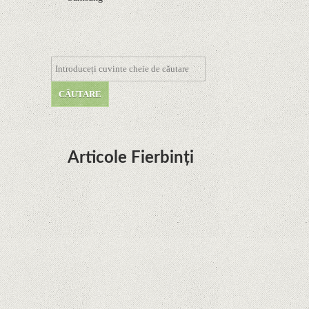
Articole Fierbinți
Dota Anime venind la Netflix în această lună de
la Legenda Korra Studio Mir
Curtea Supremă reglementează în favoarea
Google în Oracle Java Fight