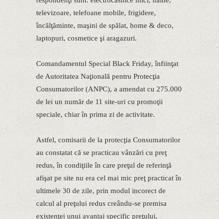
televizoare, telefoane mobile, frigidere,
încălţăminte, maşini de spălat, home & deco,
laptopuri, cosmetice şi aragazuri.
Comandamentul Special Black Friday, înfiinţat
de Autoritatea Naţională pentru Protecţia
Consumatorilor (ANPC), a amendat cu 275.000
de lei un număr de 11 site-uri cu promoţii
speciale, chiar în prima zi de activitate.
Astfel, comisarii de la protecţia Consumatorilor
au constatat că se practicau vânzări cu preţ
redus, în condiţiile în care preţul de referinţă
afişat pe site nu era cel mai mic preţ practicat în
ultimele 30 de zile, prin modul incorect de
calcul al preţului redus creându-se premisa
existenţei unui avantaj specific preţului,