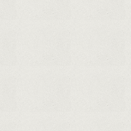
dispozitivele Surface
Hoții de telefoane dezvăluie cum
fură și banii victimelor, folosind
doar cartela SIM
Samsung Galaxy S21 Ultra: cel mai
bun telefon Android de pe piață
Orange a inclus telefoane premium
recondiționate în portofoliul său;
Cum sunt prețurile față de alte
platforme similare?