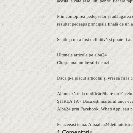
acesta la câte șase luni pentru fiecare fap
Prin contopirea pedepselor și adăugarea 
rezultat pedeaps principală finală de un a
Sentința nu a fost definitivă și poate fi a
Ultimele articole pe alba24
Citește mai multe știri de azi
Dacă ți-a plăcut articolul și vrei să fii la
Abonează-te la notificăriShare on Faceb
ȘTIREA TA - Dacă ești martorul unor eveni
Alba24 prin Facebook, WhatsApp, sau pr
Pe aceeași tema: Albaalba24detinutdistrug
1 Comentariu