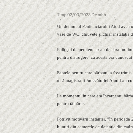
Timp 02/03/2023 De mhb
Un deținut al Penitenciarului Aiud avea o
vase de WC, chiuvete și chiar instalația 
Polițiștii de penitenciar au declarat în ti
pentru distrugere, că acesta era cunosc
Faptele pentru care bărbatul a fost trimis
însă magistrații Judecătoriei Aiud l-au 
La momentul în care era încarcerat, bărb
pentru tâlhărie.
Potrivit motivării instanței, ”în perioad
bunuri din camerele de detenție din cad