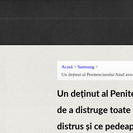
Acasă
>
Samsung
>
Un deținut al Penitenciarului Aiud avea
Un deținut al Penit
de a distruge toate 
distrus și ce pedea