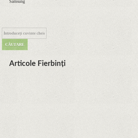
Samsung
Articole Fierbinți
Dota Anime venind la Netflix în
această lună de la Legenda Korra
Studio Mir
Curtea Supremă reglementează în
favoarea Google în Oracle Java
Fight