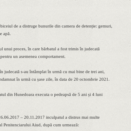
biceiul de a distruge bunurile din camera de detenție: gemuri,
de apă.
mul unui proces, în care bărbatul a fost trimis în judecată
ut pentru un asemenea comportament.
 în judecată s-au întâmplat în urmă cu mai bine de trei ani,
condamnat în urmă cu șase zile, în data de 20 octombrie 2021.
atul din Hunedoara executa o pedeapsă de 5 ani și 4 luni
a 26.06.2017 – 20.11.2017 inculpatul a distrus mai multe
rul Penitenciarului Aiud, după cum urmează: