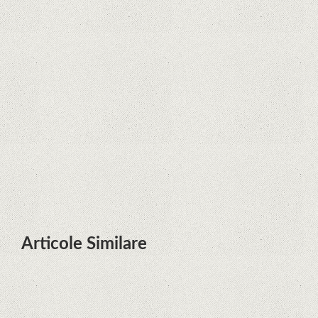
Zvon: aplicațiile Google nu se mai
pot instala pe terminalele Huawei
cu procesoare Kirin
Huawei P50 primeşte o posibilă
dată de lansare şi e mai curând
decât credeam; Are cameră
telephoto cu zoom optic variabil
Articole Similare
Microsoft lucrează la dezvoltarea
unui procesor proprietar pentru