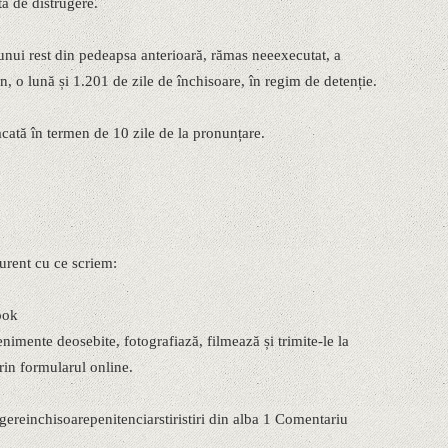
tă de distrugere.
unui rest din pedeapsa anterioară, rămas neeexecutat, a
n, o lună și 1.201 de zile de închisoare, în regim de detenție.
tacată în termen de 10 zile de la pronunțare.
 curent cu ce scriem:
ook
mente deosebite, fotografiază, filmează și trimite-le la
in formularul online.
ereinchisoarepenitenciarstiristiri din alba 1 Comentariu