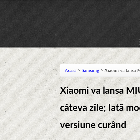
Acasă
>
Samsung
>
Xiaomi va lansa M
Xiaomi va lansa MIU
câteva zile; Iată m
versiune curând