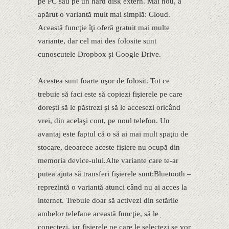
pe PC sau pe un hard disk extern. Mai nou, a
apărut o variantă mult mai simplă: Cloud.
Această funcţie îţi oferă gratuit mai multe
variante, dar cel mai des folosite sunt
cunoscutele Dropbox și Google Drive.
Acestea sunt foarte uşor de folosit. Tot ce
trebuie să faci este să copiezi fişierele pe care
doreşti să le păstrezi şi să le accesezi oricând
vrei, din acelaşi cont, pe noul telefon. Un
avantaj este faptul că o să ai mai mult spaţiu de
stocare, deoarece aceste fişiere nu ocupă din
memoria device-ului.Alte variante care te-ar
putea ajuta să transferi fişierele sunt:Bluetooth –
reprezintă o variantă atunci când nu ai acces la
internet. Trebuie doar să activezi din setările
ambelor telefane această funcţie, să le
conectezi, iar fişierele pe care le selectezi se vor