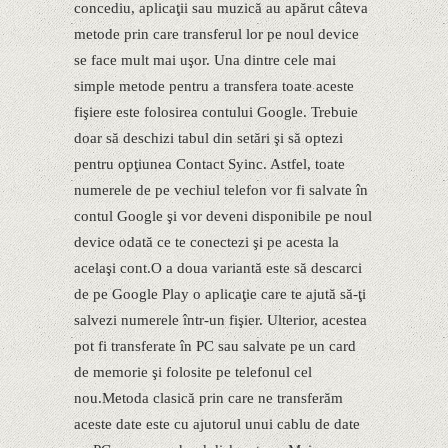
concediu, aplicaţii sau muzică au apărut câteva
metode prin care transferul lor pe noul device
se face mult mai uşor. Una dintre cele mai
simple metode pentru a transfera toate aceste
fişiere este folosirea contului Google. Trebuie
doar să deschizi tabul din setări şi să optezi
pentru opţiunea Contact Syinc. Astfel, toate
numerele de pe vechiul telefon vor fi salvate în
contul Google şi vor deveni disponibile pe noul
device odată ce te conectezi şi pe acesta la
acelaşi cont.O a doua variantă este să descarci
de pe Google Play o aplicaţie care te ajută să-ţi
salvezi numerele într-un fişier. Ulterior, acestea
pot fi transferate în PC sau salvate pe un card
de memorie şi folosite pe telefonul cel
nou.Metoda clasică prin care ne transferăm
aceste date este cu ajutorul unui cablu de date