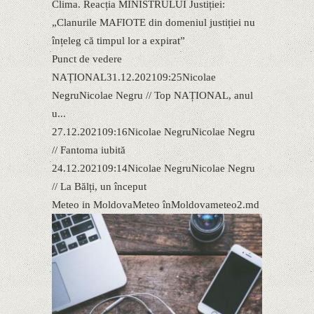
Clima. Reacția MINISTRULUI Justiției:
„Clanurile MAFIOTE din domeniul justiției nu
înțeleg că timpul lor a expirat”
Punct de vedere
NAȚIONAL31.12.202109:25Nicolae
NegruNicolae Negru // Top NAȚIONAL, anul
u...
27.12.202109:16Nicolae NegruNicolae Negru
// Fantoma iubită
24.12.202109:14Nicolae NegruNicolae Negru
// La Bălți, un început
Meteo in MoldovaMeteo înMoldovameteo2.md