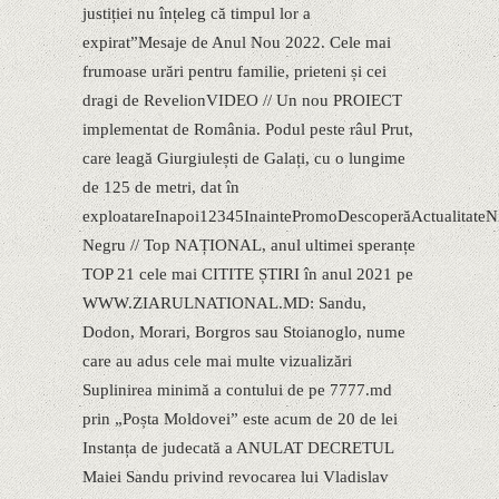
justiției nu înțeleg că timpul lor a
expirat”Mesaje de Anul Nou 2022. Cele mai
frumoase urări pentru familie, prieteni și cei
dragi de RevelionVIDEO // Un nou PROIECT
implementat de România. Podul peste râul Prut,
care leagă Giurgiulești de Galați, cu o lungime
de 125 de metri, dat în
exploatareInapoi12345InaintePromoDescoperăActualitateN
Negru // Top NAȚIONAL, anul ultimei speranțe
TOP 21 cele mai CITITE ȘTIRI în anul 2021 pe
WWW.ZIARULNATIONAL.MD: Sandu,
Dodon, Morari, Borgros sau Stoianoglo, nume
care au adus cele mai multe vizualizări
Suplinirea minimă a contului de pe 7777.md
prin „Poșta Moldovei” este acum de 20 de lei
Instanța de judecată a ANULAT DECRETUL
Maiei Sandu privind revocarea lui Vladislav