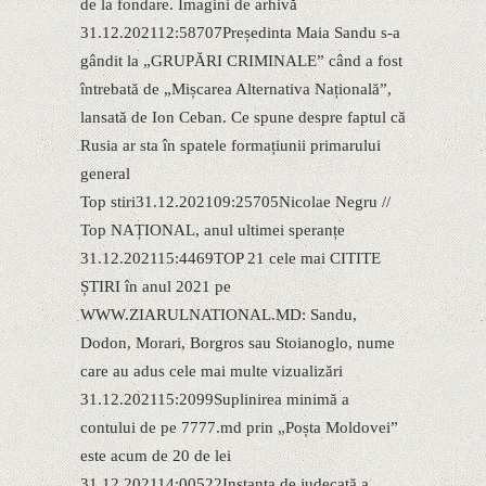
de la fondare. Imagini de arhivă
31.12.202112:58707Președinta Maia Sandu s-a
gândit la „GRUPĂRI CRIMINALE” când a fost
întrebată de „Mișcarea Alternativa Națională”,
lansată de Ion Ceban. Ce spune despre faptul că
Rusia ar sta în spatele formațiunii primarului
general
Top stiri31.12.202109:25705Nicolae Negru //
Top NAȚIONAL, anul ultimei speranțe
31.12.202115:4469TOP 21 cele mai CITITE
ȘTIRI în anul 2021 pe
WWW.ZIARULNATIONAL.MD: Sandu,
Dodon, Morari, Borgros sau Stoianoglo, nume
care au adus cele mai multe vizualizări
31.12.202115:2099Suplinirea minimă a
contului de pe 7777.md prin „Poșta Moldovei”
este acum de 20 de lei
31.12.202114:00522Instanța de judecată a