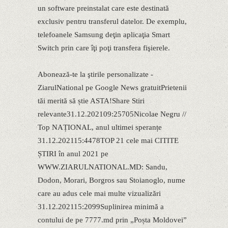
un software preinstalat care este destinată
exclusiv pentru transferul datelor. De exemplu,
telefoanele Samsung deţin aplicaţia Smart
Switch prin care îţi poţi transfera fişierele.
Abonează-te la ştirile personalizate -
ZiarulNational pe Google News gratuitPrietenii
tăi merită să știe ASTA!Share Stiri
relevante31.12.202109:25705Nicolae Negru //
Top NAȚIONAL, anul ultimei speranțe
31.12.202115:4478TOP 21 cele mai CITITE
ȘTIRI în anul 2021 pe
WWW.ZIARULNATIONAL.MD: Sandu,
Dodon, Morari, Borgros sau Stoianoglo, nume
care au adus cele mai multe vizualizări
31.12.202115:2099Suplinirea minimă a
contului de pe 7777.md prin „Poșta Moldovei”