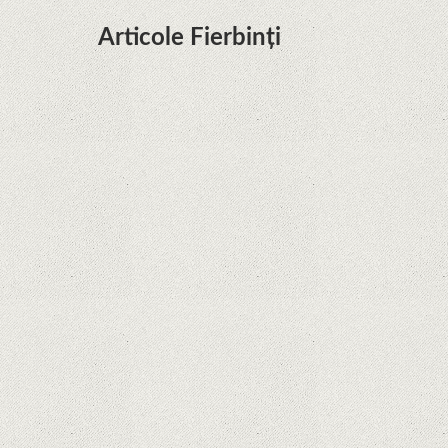
Articole Fierbinți
Dota Anime venind la Netflix în această lună de
la Legenda Korra Studio Mir
Curtea Supremă reglementează în favoarea
Google în Oracle Java Fight
Zvon: aplicațiile Google nu se mai pot instala pe
terminalele Huawei cu procesoare Kirin
Huawei P50 primeşte o posibilă dată de lansare
şi e mai curând decât credeam; Are cameră
telephoto cu zoom optic variabil