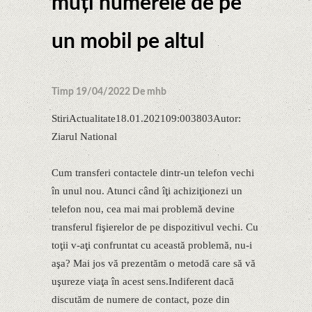
muți numerele de pe
un mobil pe altul
Timp 19/04/2022 De mhb
StiriActualitate18.01.202109:003803Autor:
Ziarul National
Cum transferi contactele dintr-un telefon vechi
în unul nou. Atunci când îţi achiziţionezi un
telefon nou, cea mai mai problemă devine
transferul fişierelor de pe dispozitivul vechi. Cu
toţii v-aţi confruntat cu această problemă, nu-i
aşa? Mai jos vă prezentăm o metodă care să vă
uşureze viaţa în acest sens.Indiferent dacă
discutăm de numere de contact, poze din