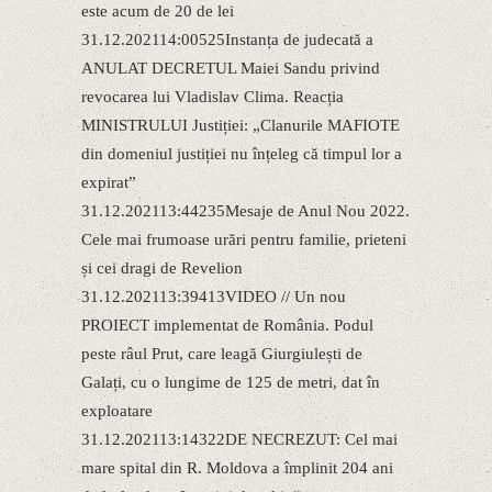
este acum de 20 de lei
31.12.202114:00525Instanța de judecată a
ANULAT DECRETUL Maiei Sandu privind
revocarea lui Vladislav Clima. Reacția
MINISTRULUI Justiției: „Clanurile MAFIOTE
din domeniul justiției nu înțeleg că timpul lor a
expirat”
31.12.202113:44235Mesaje de Anul Nou 2022.
Cele mai frumoase urări pentru familie, prieteni
și cei dragi de Revelion
31.12.202113:39413VIDEO // Un nou
PROIECT implementat de România. Podul
peste râul Prut, care leagă Giurgiulești de
Galați, cu o lungime de 125 de metri, dat în
exploatare
31.12.202113:14322DE NECREZUT: Cel mai
mare spital din R. Moldova a împlinit 204 ani