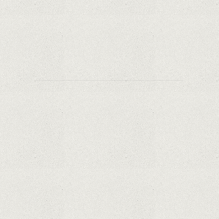
Orange a inclus telefoane premium
recondiționate în portofoliul său; Cum sunt
prețurile față de alte platforme similare?