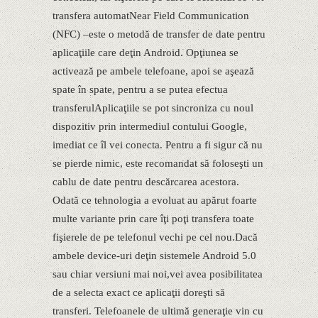
transfera automatNear Field Communication
(NFC) –este o metodă de transfer de date pentru
aplicaţiile care deţin Android. Opţiunea se
activează pe ambele telefoane, apoi se aşează
spate în spate, pentru a se putea efectua
transferulAplicaţiile se pot sincroniza cu noul
dispozitiv prin intermediul contului Google,
imediat ce îl vei conecta. Pentru a fi sigur că nu
se pierde nimic, este recomandat să foloseşti un
cablu de date pentru descărcarea acestora.
Odată ce tehnologia a evoluat au apărut foarte
multe variante prin care îţi poţi transfera toate
fişierele de pe telefonul vechi pe cel nou.Dacă
ambele device-uri deţin sistemele Android 5.0
sau chiar versiuni mai noi,vei avea posibilitatea
de a selecta exact ce aplicaţii doreşti să
transferi. Telefoanele de ultimă generaţie vin cu