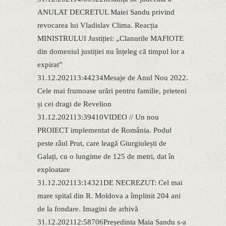
ANULAT DECRETUL Maiei Sandu privind
revocarea lui Vladislav Clima. Reacția
MINISTRULUI Justiției: „Clanurile MAFIOTE
din domeniul justiției nu înțeleg că timpul lor a
expirat”
31.12.202113:44234Mesaje de Anul Nou 2022.
Cele mai frumoase urări pentru familie, prieteni
și cei dragi de Revelion
31.12.202113:39410VIDEO // Un nou
PROIECT implementat de România. Podul
peste râul Prut, care leagă Giurgiulești de
Galați, cu o lungime de 125 de metri, dat în
exploatare
31.12.202113:14321DE NECREZUT: Cel mai
mare spital din R. Moldova a împlinit 204 ani
de la fondare. Imagini de arhivă
31.12.202112:58706Președinta Maia Sandu s-a