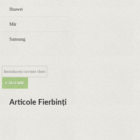
Huawei
Măr
Samsung
Articole Fierbinți
Dota Anime venind la Netflix în
această lună de la Legenda Korra
Studio Mir