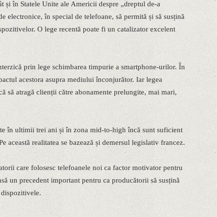
ât și în Statele Unite ale Americii despre „dreptul de-a
e electronice, în special de telefoane, să permită și să susțină
spozitivelor. O lege recentă poate fi un catalizator excelent
interzică prin lege schimbarea timpurie a smartphone-urilor. În
actul acestora asupra mediului înconjurător. Iar legea
că să atragă clienții către abonamente prelungite, mai mari,
te în ultimii trei ani și în zona mid-to-high încă sunt suficient
 Pe această realitatea se bazează și demersul legislativ francez.
orii care folosesc telefoanele noi ca factor motivator pentru
să un precedent important pentru ca producătorii să susțină
 dispozitivele.