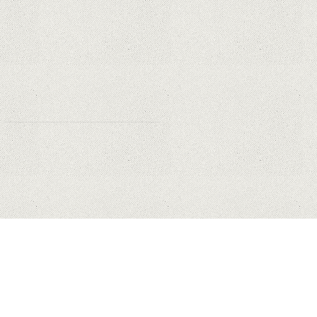
Orange a inclus telefoane premium
recondiționate în portofoliul său;
Cum sunt prețurile față de alte
platforme similare?