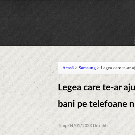
Acasă
>
Samsung
>
Legea care te-ar aj
Legea care te-ar aju
bani pe telefoane no
Timp 04/01/2023 De mhb