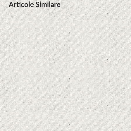
Articole Similare
Microsoft lucrează la dezvoltarea
unui procesor proprietar pentru
dispozitivele Surface
Hoții de telefoane dezvăluie cum
fură și banii victimelor, folosind
doar cartela SIM
Samsung Galaxy S21 Ultra: cel mai
bun telefon Android de pe piață