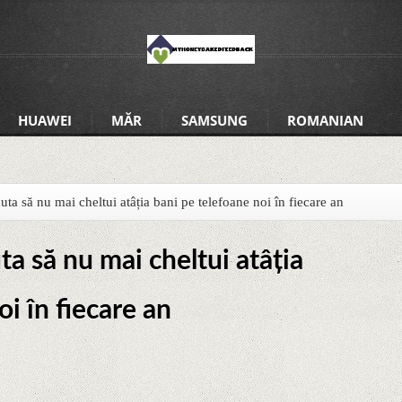
HUAWEI
MĂR
SAMSUNG
ROMANIAN
uta să nu mai cheltui atâția bani pe telefoane noi în fiecare an
ta să nu mai cheltui atâția
i în fiecare an