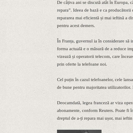
De câțiva ani se discută atât în Europa, c
repara”. Ideea de bază e ca producătorii d
repararea mai eficientă și mai ieftină a di
pentru acest demers.
În Franța, guvernul ia în considerare să 
forma actuală e o măsură de a reduce imp
vizează și operatorii telecom, care încear
prin oferte la telefoane noi.
Cel puțin în cazul telefoanelor, cele lansa
de bune pentru majoritatea utilizatorilor.
Deocamdată, legea franceză ar viza operat
abonamente, conform Reuters. Poate fi în
dreptul de a-ți repara mai ușor, mai ieftin