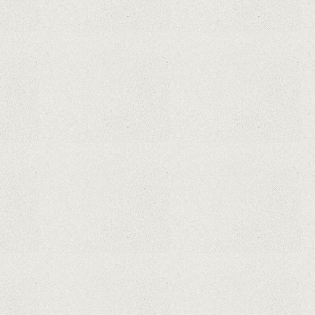
Curtea Supremă reglementează în
favoarea Google în Oracle Java
Fight
Zvon: aplicațiile Google nu se mai
pot instala pe terminalele Huawei
cu procesoare Kirin
Huawei P50 primeşte o posibilă
dată de lansare şi e mai curând
decât credeam; Are cameră
telephoto cu zoom optic variabil