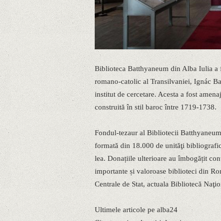
Biblioteca Batthyaneum din Alba Iulia a fo
romano-catolic al Transilvaniei, Ignác Ba
institut de cercetare. Acesta a fost amenaja
construită în stil baroc între 1719-1738.
Fondul-tezaur al Bibliotecii Batthyaneum 
formată din 18.000 de unităţi bibliografic
lea. Donațiile ulterioare au îmbogățit cont
importante și valoroase biblioteci din Ro
Centrale de Stat, actuala Bibliotecă Naţi
Ultimele articole pe alba24