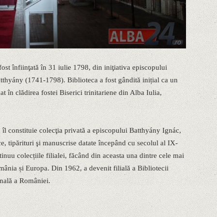
st înfiinţată în 31 iulie 1798, din iniţiativa episcopului
tthyány (1741-1798). Biblioteca a fost gândită inițial ca un
t în clădirea fostei Biserici trinitariene din Alba Iulia,
îl constituie colecţia privată a episcopului Batthyány Ignác,
e, tipărituri şi manuscrise datate începând cu secolul al IX-
inuu colecțiile filialei, făcând din aceasta una dintre cele mai
mânia și Europa. Din 1962, a devenit filială a Bibliotecii
onală a României.