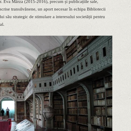
r. Eva Mârza (2015-2016), precum și publicațiile sale,
 scrise transilvănene, un aport necesar în echipa Bibliotecii
ui său strategic de stimulare a interesului societății pentru
al.