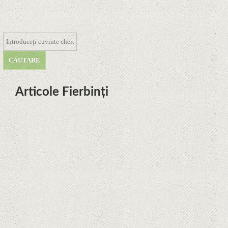
Articole Fierbinți
Dota Anime venind la Netflix în
această lună de la Legenda Korra
Studio Mir
Curtea Supremă reglementează în
favoarea Google în Oracle Java
Fight