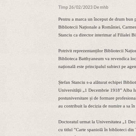
Timp 26/02/2023 De mhb
Pentru a marca un început de drum bun pen
Bibliotecii Naționale a României, Carmen M
Stanciu ca director interimar al Filialei 
Potrivit reprezentanților Bibliotecii Nați
Biblioteca Batthyaneum va revendica locu
națională este principalul subiect pe agen
Ștefan Stanciu s-a alăturat echipei Biblio
Universităţii „1 Decembrie 1918” Alba Iuli
postuniversitare și de formare profesiona
au contribuit la decizia de numire a sa în
Doctoratul urmat la Universitatea „1 Dece
cu titlul ”Carte spaniolă în biblioteci di