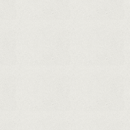
Hoții de telefoane dezvăluie cum
fură și banii victimelor, folosind
doar cartela SIM
Samsung Galaxy S21 Ultra: cel mai
bun telefon Android de pe piață
Orange a inclus telefoane premium
recondiționate în portofoliul său;
Cum sunt prețurile față de alte
platforme similare?