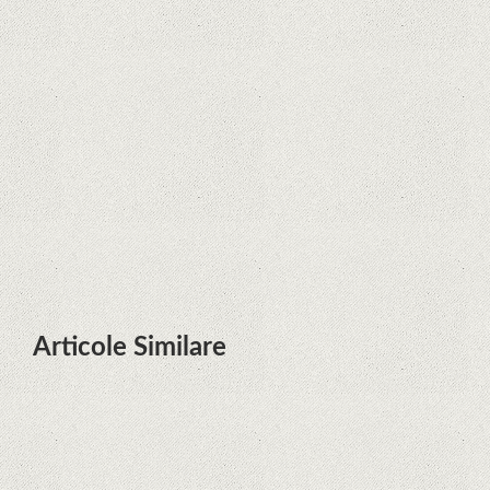
Zvon: aplicațiile Google nu se mai
pot instala pe terminalele Huawei
cu procesoare Kirin
Huawei P50 primeşte o posibilă
dată de lansare şi e mai curând
decât credeam; Are cameră
telephoto cu zoom optic variabil
Articole Similare
Microsoft lucrează la dezvoltarea
unui procesor proprietar pentru
dispozitivele Surface