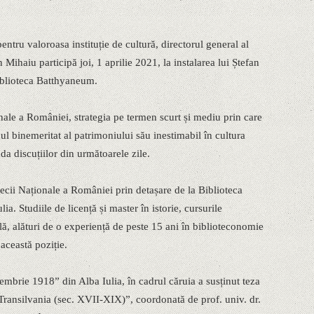
tru valoroasa instituție de cultură, directorul general al
ihaiu participă joi, 1 aprilie 2021, la instalarea lui Ștefan
Biblioteca Batthyaneum.
onale a României, strategia pe termen scurt și mediu prin care
l binemeritat al patrimoniului său inestimabil în cultura
da discuțiilor din următoarele zile.
tecii Naționale a României prin detașare de la Biblioteca
a. Studiile de licență și master în istorie, cursurile
lă, alături de o experiență de peste 15 ani în biblioteconomie
 această poziție.
mbrie 1918” din Alba Iulia, în cadrul căruia a susținut teza
n Transilvania (sec. XVII-XIX)”, coordonată de prof. univ. dr.