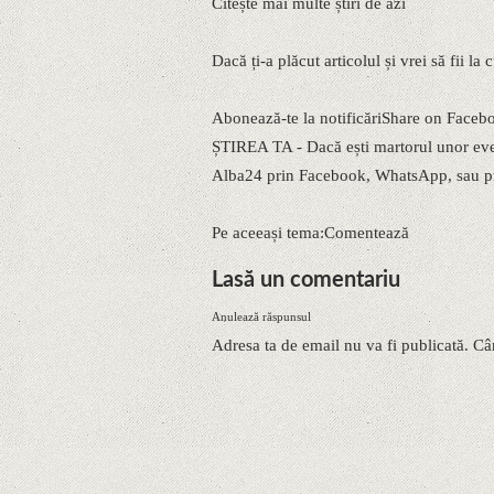
Citește mai multe știri de azi
Dacă ți-a plăcut articolul și vrei să fii la
Abonează-te la notificăriShare on Faceb
ȘTIREA TA - Dacă ești martorul unor eveni
Alba24 prin Facebook, WhatsApp, sau pr
Pe aceeași tema:Comentează
Lasă un comentariu
Anulează răspunsul
Adresa ta de email nu va fi publicată. Câ