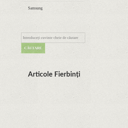
Samsung
Articole Fierbinți
Dota Anime venind la Netflix în această lună de
la Legenda Korra Studio Mir
Curtea Supremă reglementează în favoarea
Google în Oracle Java Fight