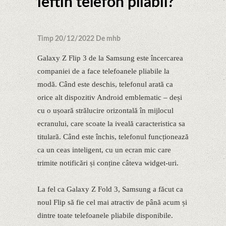
ieftin telefon pliabil?
Timp 20/12/2022 De mhb
Galaxy Z Flip 3 de la Samsung este încercarea
companiei de a face telefoanele pliabile la
modă. Când este deschis, telefonul arată ca
orice alt dispozitiv Android emblematic – deși
cu o ușoară strălucire orizontală în mijlocul
ecranului, care scoate la iveală caracteristica sa
titulară. Când este închis, telefonul funcționează
ca un ceas inteligent, cu un ecran mic care
trimite notificări și conține câteva widget-uri.
La fel ca Galaxy Z Fold 3, Samsung a făcut ca
noul Flip să fie cel mai atractiv de până acum și
dintre toate telefoanele pliabile disponibile.