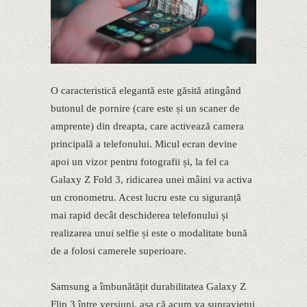
O caracteristică elegantă este găsită atingând
butonul de pornire (care este și un scaner de
amprente) din dreapta, care activează camera
principală a telefonului. Micul ecran devine
apoi un vizor pentru fotografii și, la fel ca
Galaxy Z Fold 3, ridicarea unei mâini va activa
un cronometru. Acest lucru este cu siguranță
mai rapid decât deschiderea telefonului și
realizarea unui selfie și este o modalitate bună
de a folosi camerele superioare.
Samsung a îmbunătățit durabilitatea Galaxy Z
Flip 3 între versiuni, așa că acum va supraviețui