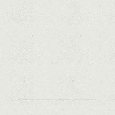
Hoții de telefoane dezvăluie cum fură și banii
victimelor, folosind doar cartela SIM
Samsung Galaxy S21 Ultra: cel mai bun telefon
Android de pe piață
Orange a inclus telefoane premium
recondiționate în portofoliul său; Cum sunt
prețurile față de alte platforme similare?