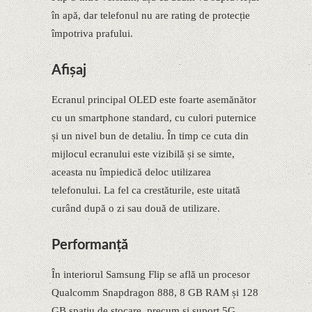
în apă, dar telefonul nu are rating de protecție
împotriva prafului.
Afişaj
Ecranul principal OLED este foarte asemănător
cu un smartphone standard, cu culori puternice
și un nivel bun de detaliu. În timp ce cuta din
mijlocul ecranului este vizibilă și se simte,
aceasta nu împiedică deloc utilizarea
telefonului. La fel ca crestăturile, este uitată
curând după o zi sau două de utilizare.
Performanţă
În interiorul Samsung Flip se află un procesor
Qualcomm Snapdragon 888, 8 GB RAM și 128
GB spațiu de stocare, precum și suport 5G.