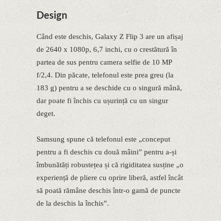
Design
Când este deschis, Galaxy Z Flip 3 are un afișaj
de 2640 x 1080p, 6,7 inchi, cu o crestătură în
partea de sus pentru camera selfie de 10 MP
f/2,4. Din păcate, telefonul este prea greu (la
183 g) pentru a se deschide cu o singură mână,
dar poate fi închis cu ușurință cu un singur
deget.
Samsung spune că telefonul este „conceput
pentru a fi deschis cu două mâini” pentru a-și
îmbunătăți robustețea și că rigiditatea susține „o
experiență de pliere cu oprire liberă, astfel încât
să poată rămâne deschis într-o gamă de puncte
de la deschis la închis”.