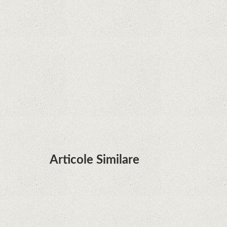
Zvon: aplicațiile Google nu se mai pot instala pe
terminalele Huawei cu procesoare Kirin
Huawei P50 primeşte o posibilă dată de lansare
şi e mai curând decât credeam; Are cameră
telephoto cu zoom optic variabil
Articole Similare
Microsoft lucrează la dezvoltarea unui procesor
proprietar pentru dispozitivele Surface