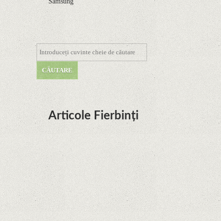
Samsung
Articole Fierbinți
Dota Anime venind la Netflix în această lună de
la Legenda Korra Studio Mir
Curtea Supremă reglementează în favoarea
Google în Oracle Java Fight