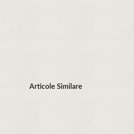
Zvon: aplicațiile Google nu se mai pot instala pe
terminalele Huawei cu procesoare Kirin
Huawei P50 primeşte o posibilă dată de lansare
şi e mai curând decât credeam; Are cameră
telephoto cu zoom optic variabil
Articole Similare
Microsoft lucrează la dezvoltarea unui procesor
proprietar pentru dispozitivele Surface