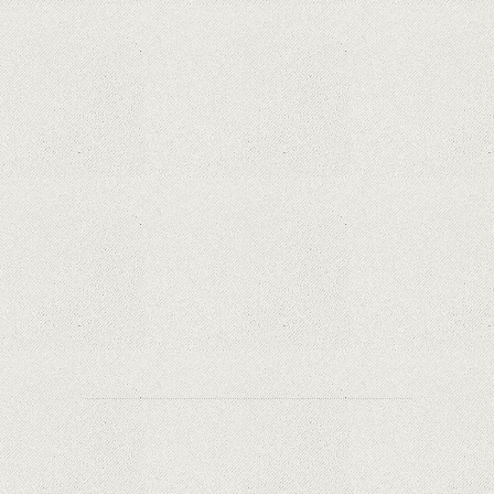
Hoții de telefoane dezvăluie cum fură și banii
victimelor, folosind doar cartela SIM
Samsung Galaxy S21 Ultra: cel mai bun telefon
Android de pe piață
Orange a inclus telefoane premium
recondiționate în portofoliul său; Cum sunt
prețurile față de alte platforme similare?