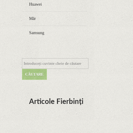
Huawei
Măr
Samsung
Articole Fierbinți
Dota Anime venind la Netflix în această lună de
la Legenda Korra Studio Mir