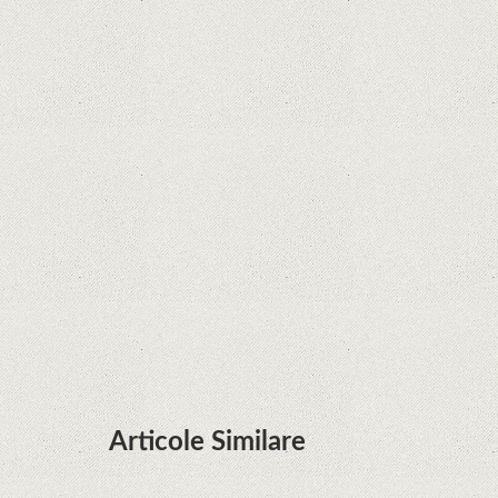
Curtea Supremă reglementează în favoarea
Google în Oracle Java Fight
Zvon: aplicațiile Google nu se mai pot instala pe
terminalele Huawei cu procesoare Kirin
Huawei P50 primeşte o posibilă dată de lansare
şi e mai curând decât credeam; Are cameră
telephoto cu zoom optic variabil
Articole Similare