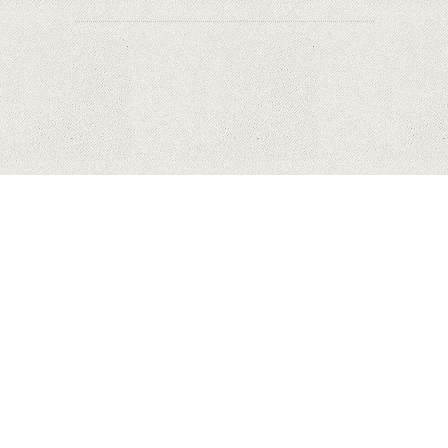
HUAWEI
MĂR
SAMSUNG
COPYRIGHT © 2023 MYHONEYBAKEDFEEDBACK.XYZ. ALL