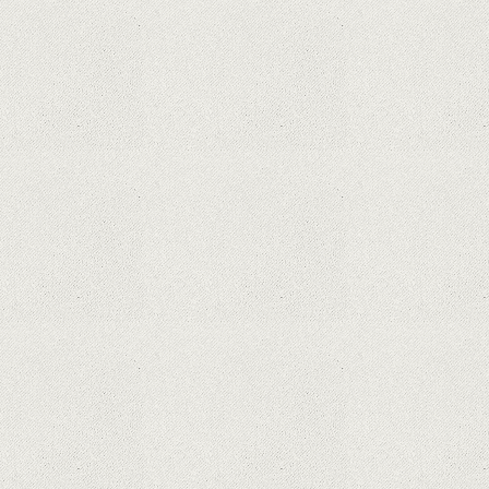
Microsoft lucrează la dezvoltarea unui procesor
proprietar pentru dispozitivele Surface
Hoții de telefoane dezvăluie cum fură și banii
victimelor, folosind doar cartela SIM
Samsung Galaxy S21 Ultra: cel mai bun telefon
Android de pe piață
Orange a inclus telefoane premium
recondiționate în portofoliul său; Cum sunt
prețurile față de alte platforme similare?