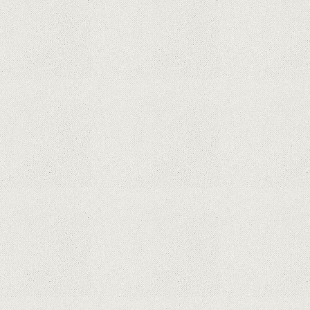
Dota Anime venind la Netflix în această lună de
la Legenda Korra Studio Mir
Curtea Supremă reglementează în favoarea
Google în Oracle Java Fight
Zvon: aplicațiile Google nu se mai pot instala pe
terminalele Huawei cu procesoare Kirin
Huawei P50 primeşte o posibilă dată de lansare
şi e mai curând decât credeam; Are cameră
telephoto cu zoom optic variabil