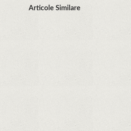
Articole Similare
Microsoft lucrează la dezvoltarea unui procesor
proprietar pentru dispozitivele Surface
Hoții de telefoane dezvăluie cum fură și banii
victimelor, folosind doar cartela SIM
Samsung Galaxy S21 Ultra: cel mai bun telefon
Android de pe piață
Orange a inclus telefoane premium
recondiționate în portofoliul său; Cum sunt