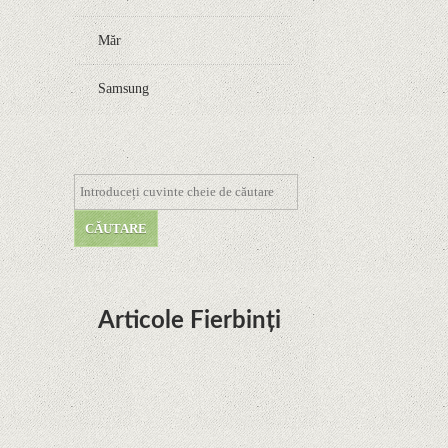
Măr
Samsung
Articole Fierbinți
Dota Anime venind la Netflix în această lună de
la Legenda Korra Studio Mir