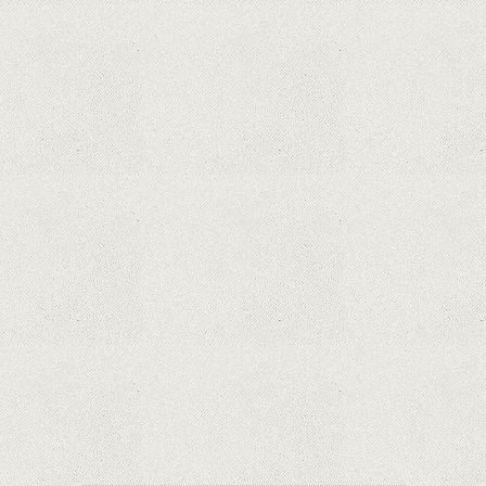
proprietar pentru dispozitivele Surface
Hoții de telefoane dezvăluie cum fură și banii
victimelor, folosind doar cartela SIM
Samsung Galaxy S21 Ultra: cel mai bun telefon
Android de pe piață
Orange a inclus telefoane premium
recondiționate în portofoliul său; Cum sunt
prețurile față de alte platforme similare?