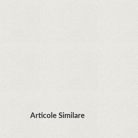
Curtea Supremă reglementează în favoarea
Google în Oracle Java Fight
Zvon: aplicațiile Google nu se mai pot instala pe
terminalele Huawei cu procesoare Kirin
Huawei P50 primeşte o posibilă dată de lansare
şi e mai curând decât credeam; Are cameră
telephoto cu zoom optic variabil
Articole Similare
Microsoft lucrează la dezvoltarea unui procesor