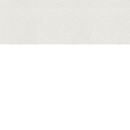
HUAWEI
MĂR
SAMSUNG
COPYRIGHT © 2023 MYHONEYBAKEDFEEDBACK.XYZ. ALL
RIGHTS RESERVED.