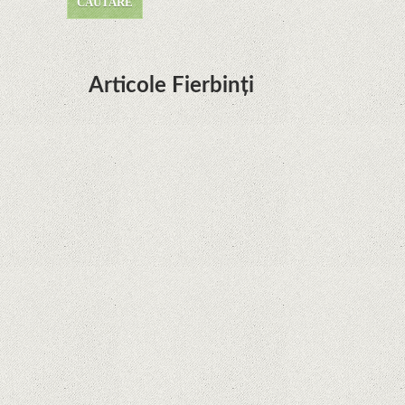
Articole Fierbinți
Dota Anime venind la Netflix în această lună de
la Legenda Korra Studio Mir
Curtea Supremă reglementează în favoarea
Google în Oracle Java Fight
Zvon: aplicațiile Google nu se mai pot instala pe
terminalele Huawei cu procesoare Kirin
Huawei P50 primeşte o posibilă dată de lansare