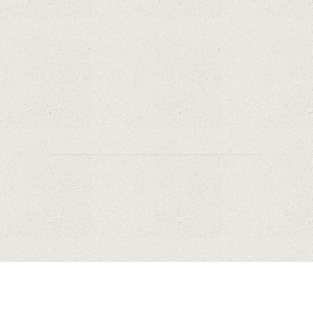
Orange a inclus telefoane premium
recondiționate în portofoliul său; Cum sunt
prețurile față de alte platforme similare?