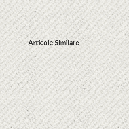
şi e mai curând decât credeam; Are cameră
telephoto cu zoom optic variabil
Articole Similare
Microsoft lucrează la dezvoltarea unui procesor
proprietar pentru dispozitivele Surface
Hoții de telefoane dezvăluie cum fură și banii
victimelor, folosind doar cartela SIM
Samsung Galaxy S21 Ultra: cel mai bun telefon
Android de pe piață