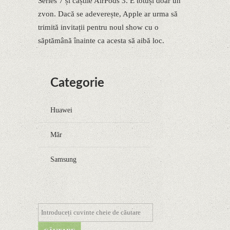
Series 7 și căștile AirPods 3. E totuși doar un
zvon. Dacă se adeverește, Apple ar urma să
trimită invitații pentru noul show cu o
săptămână înainte ca acesta să aibă loc.
Categorie
Huawei
Măr
Samsung