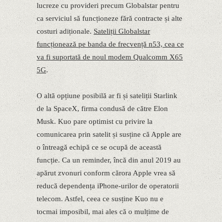
lucreze cu provideri precum Globalstar pentru
ca serviciul să funcționeze fără contracte și alte
costuri adiționale.
Sateliții Globalstar
funcționează pe banda de frecvență n53, cea ce
va fi suportată de noul modem Qualcomm X65
5G
.
O altă opțiune posibilă ar fi și sateliții Starlink
de la SpaceX, firma condusă de către Elon
Musk. Kuo pare optimist cu privire la
comunicarea prin satelit și susține că Apple are
o întreagă echipă ce se ocupă de această
funcție. Ca un reminder, încă din anul 2019 au
apărut zvonuri conform cărora Apple vrea să
reducă dependența iPhone-urilor de operatorii
telecom. Astfel, ceea ce susține Kuo nu e
tocmai imposibil, mai ales că o mulțime de