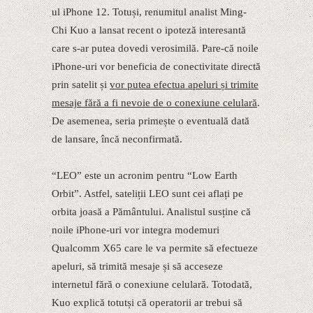
ul iPhone 12. Totuși, renumitul analist Ming-
Chi Kuo a lansat recent o ipoteză interesantă
care s-ar putea dovedi verosimilă. Pare-că noile
iPhone-uri vor beneficia de conectivitate directă
prin satelit și
vor putea efectua apeluri și trimite
mesaje fără a fi nevoie de o conexiune celulară
.
De asemenea, seria primește o eventuală dată
de lansare, încă neconfirmată.
“LEO” este un acronim pentru “Low Earth
Orbit”. Astfel, sateliții LEO sunt cei aflați pe
orbita joasă a Pământului. Analistul susține că
noile iPhone-uri vor integra modemuri
Qualcomm X65 care le va permite să efectueze
apeluri, să trimită mesaje și să acceseze
internetul fără o conexiune celulară. Totodată,
Kuo explică totutși că operatorii ar trebui să