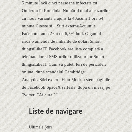
5 minute Încă cinci persoane infectate cu
Omicron în România. Numărul total al cazurilor
cu noua variantă a ajuns la 43acum 1 ora 54
minute Citeste și... Stiri externeAcțiunile
Facebook au scăzut cu 6,5% luni. Gigantul
riscă o amendă de miliarde de dolari Smart
thingsiLikeIT. Facebook are lista completă a
telefoanelor şi SMS-urilor utilizatorilor Smart
thingsiLikeIT. Cum vă puteți feri de pericolele
online, după scandalul Cambridge
AnalyticaStiri externeElon Musk a șters paginile
de Facebook SpaceX și Tesla, după un mesaj pe
Twitter: ”Ai curaj?”
Liste de navigare
Ultimele Știri