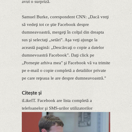
avut o surpriză.
Samuel Burke, corespondent CNN: „Dacă vreţi
să vedeţi tot ce ştie Facebook despre
dumneavoastră, mergeţi în colţul din dreapta
sus şi selectaţi „setări". Aşa veţi ajunge la
această pagină: „Descărcaţi o copie a datelor
dumnevoastră Facebook". Daţi click pe
„Porneşte arhiva mea" şi Facebook vă va trimite
pe e-mail o copie completă a detaliilor private
pe care reţeaua le are despre dumneavoastră."
Citește și
iLikeIT. Facebook are lista completă a
telefoanelor şi SMS-urilor utilizatorilor