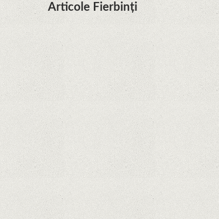
Articole Fierbinți
Dota Anime venind la Netflix în această lună de
la Legenda Korra Studio Mir
Curtea Supremă reglementează în favoarea
Google în Oracle Java Fight
Zvon: aplicațiile Google nu se mai pot instala pe
terminalele Huawei cu procesoare Kirin
Huawei P50 primeşte o posibilă dată de lansare
şi e mai curând decât credeam; Are cameră
telephoto cu zoom optic variabil