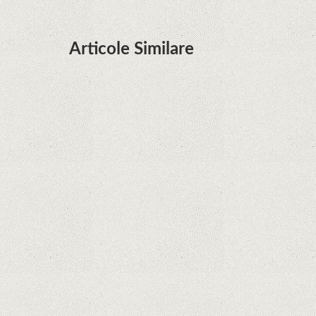
Articole Similare
Microsoft lucrează la dezvoltarea unui procesor
proprietar pentru dispozitivele Surface
Hoții de telefoane dezvăluie cum fură și banii
victimelor, folosind doar cartela SIM
Samsung Galaxy S21 Ultra: cel mai bun telefon
Android de pe piață
Orange a inclus telefoane premium