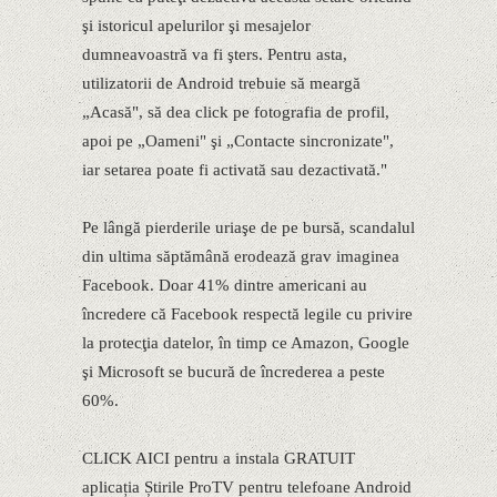
şi istoricul apelurilor şi mesajelor
dumneavoastră va fi şters. Pentru asta,
utilizatorii de Android trebuie să meargă
„Acasă", să dea click pe fotografia de profil,
apoi pe „Oameni" şi „Contacte sincronizate",
iar setarea poate fi activată sau dezactivată."
Pe lângă pierderile uriaşe de pe bursă, scandalul
din ultima săptămână erodează grav imaginea
Facebook. Doar 41% dintre americani au
încredere că Facebook respectă legile cu privire
la protecţia datelor, în timp ce Amazon, Google
şi Microsoft se bucură de încrederea a peste
60%.
CLICK AICI pentru a instala GRATUIT
aplicația Știrile ProTV pentru telefoane Android