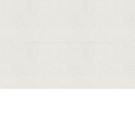
recondiționate în portofoliul său; Cum sunt
prețurile față de alte platforme similare?