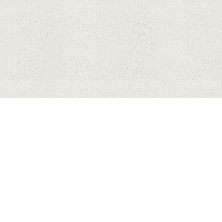
HUAWEI
MĂR
SAMSUNG