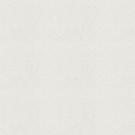
Microsoft lucrează la dezvoltarea unui procesor
proprietar pentru dispozitivele Surface
Hoții de telefoane dezvăluie cum fură și banii
victimelor, folosind doar cartela SIM
Samsung Galaxy S21 Ultra: cel mai bun telefon
Android de pe piață
Orange a inclus telefoane premium
recondiționate în portofoliul său; Cum sunt
prețurile față de alte platforme similare?