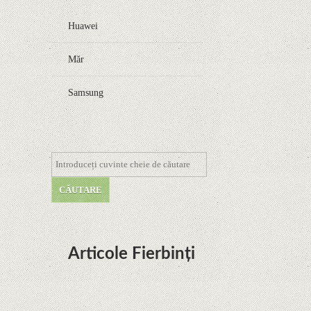
Huawei
Măr
Samsung
Articole Fierbinți
Dota Anime venind la Netflix în această lună de
la Legenda Korra Studio Mir