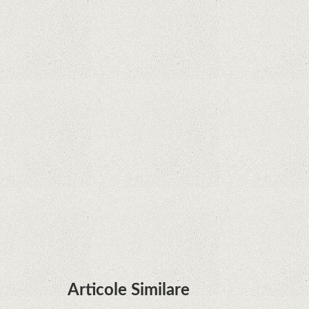
Curtea Supremă reglementează în favoarea
Google în Oracle Java Fight
Zvon: aplicațiile Google nu se mai pot instala pe
terminalele Huawei cu procesoare Kirin
Huawei P50 primeşte o posibilă dată de lansare
şi e mai curând decât credeam; Are cameră
telephoto cu zoom optic variabil
Articole Similare