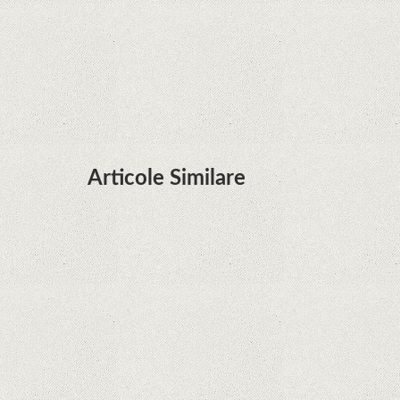
Huawei P50 primeşte o posibilă dată de lansare
şi e mai curând decât credeam; Are cameră
telephoto cu zoom optic variabil
Articole Similare
Microsoft lucrează la dezvoltarea unui procesor
proprietar pentru dispozitivele Surface
Hoții de telefoane dezvăluie cum fură și banii
victimelor, folosind doar cartela SIM