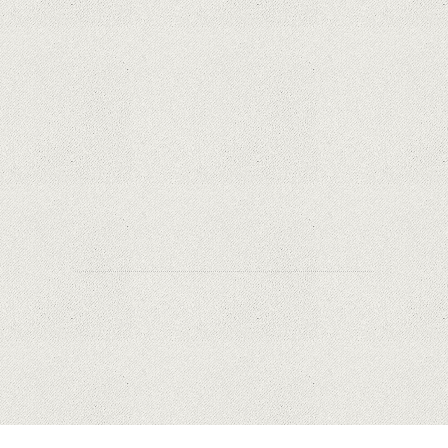
Samsung Galaxy S21 Ultra: cel mai bun telefon
Android de pe piață
Orange a inclus telefoane premium
recondiționate în portofoliul său; Cum sunt
prețurile față de alte platforme similare?