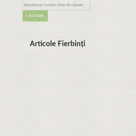
Articole Fierbinți
Dota Anime venind la Netflix în această lună de
la Legenda Korra Studio Mir
Curtea Supremă reglementează în favoarea
Google în Oracle Java Fight
Zvon: aplicațiile Google nu se mai pot instala pe
terminalele Huawei cu procesoare Kirin