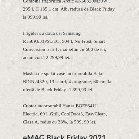
Combina frigorifica Arctic AK60320M30W ,
295 l, H 185.1 cm, Alb, redusă de Black Friday
la 999,99 lei.
Frigider cu doua usi Samsung
RT50K633PSL/EO, 504 l, No Frost, Smart
Conversion 5 in 1, mai ieftin cu 600 de lei,
acum costă 2.299,99 lei.
Masina de spalat vase incorporabila Beko
BDIN24320, 13 seturi, 4 programe, 60 cm, la
ofertă de Black Friday -1.399,99 lei.
Cuptor incorporabil Hansa BOES64111,
Electric, 69 l, Grill, CoolDoor3, EasyClean,
Clasa A, redus cu 38%, la 599, 99 lei.
eMAG Black Friday 2021.