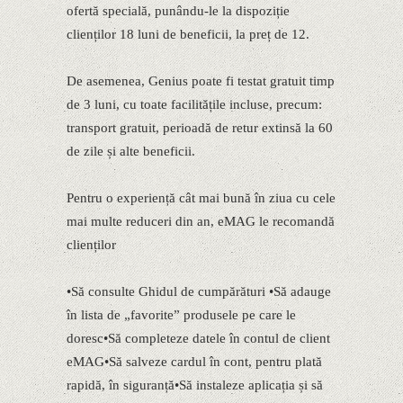
ofertă specială, punându-le la dispoziție
clienților 18 luni de beneficii, la preț de 12.
De asemenea, Genius poate fi testat gratuit timp
de 3 luni, cu toate facilitățile incluse, precum:
transport gratuit, perioadă de retur extinsă la 60
de zile și alte beneficii.
Pentru o experiență cât mai bună în ziua cu cele
mai multe reduceri din an, eMAG le recomandă
clienților
•Să consulte Ghidul de cumpărături •Să adauge
în lista de „favorite” produsele pe care le
doresc•Să completeze datele în contul de client
eMAG•Să salveze cardul în cont, pentru plată
rapidă, în siguranță•Să instaleze aplicația și să