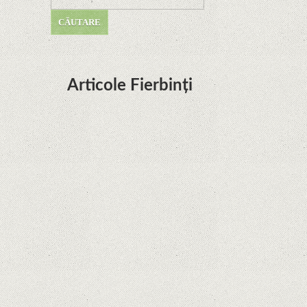
Articole Fierbinți
Dota Anime venind la Netflix în această lună de
la Legenda Korra Studio Mir
Curtea Supremă reglementează în favoarea
Google în Oracle Java Fight
Zvon: aplicațiile Google nu se mai pot instala pe
terminalele Huawei cu procesoare Kirin