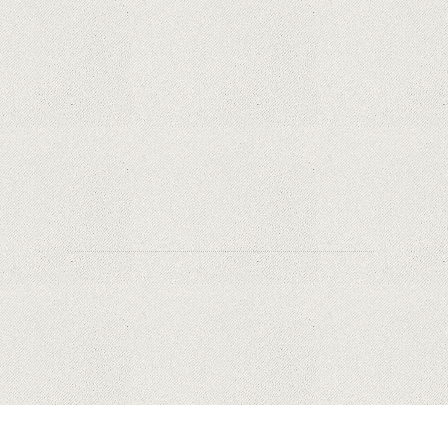
Samsung Galaxy S21 Ultra: cel mai bun telefon
Android de pe piață
Orange a inclus telefoane premium
recondiționate în portofoliul său; Cum sunt
prețurile față de alte platforme similare?