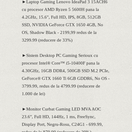
►Laptop Gaming Lenovo IdeaPad 3 15ACH6
cu procesor AMD Ryzen 5 5600H pana la
4.2GHz, 15.6", Full HD, IPS, 8GB, 512GB
SSD, NVIDIA GeForce GTX 1650 4GB, No
OS, Shadow Black - 2199,99 redus de la
3299.99 (reducere de 33%)
►Sistem Desktop PC Gaming Serioux cu
procesor Intel® Core™ i5-10400F pana la
4.30GHz, 16GB DDR4, 500GB SSD M.2 PCIe,
GeForce® GTX 1660 Ti 6GB GDDR6, No OS -
3799.99, redus de la 4799.99 (reducere de
1.000 de lei)
►Monitor Curbat Gaming LED MVA AOC
23.6", Full HD, 144Hz, 1 ms, FreeSync,
Display Port, Negru-Rosu, C24G1 - 699.99,
redus de la 879.99 (reducere de 20%)