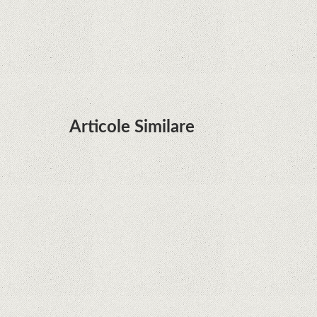
Huawei P50 primeşte o posibilă dată de lansare
şi e mai curând decât credeam; Are cameră
telephoto cu zoom optic variabil
Articole Similare
Microsoft lucrează la dezvoltarea unui procesor
proprietar pentru dispozitivele Surface
Hoții de telefoane dezvăluie cum fură și banii
victimelor, folosind doar cartela SIM