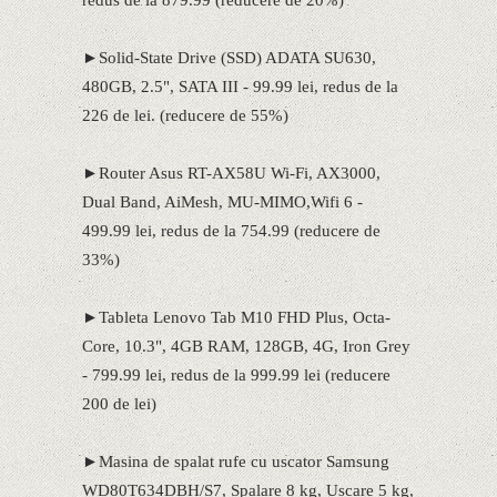
►Solid-State Drive (SSD) ADATA SU630,
480GB, 2.5", SATA III - 99.99 lei, redus de la
226 de lei. (reducere de 55%)
►Router Asus RT-AX58U Wi-Fi, AX3000,
Dual Band, AiMesh, MU-MIMO,Wifi 6 -
499.99 lei, redus de la 754.99 (reducere de
33%)
►Tableta Lenovo Tab M10 FHD Plus, Octa-
Core, 10.3", 4GB RAM, 128GB, 4G, Iron Grey
- 799.99 lei, redus de la 999.99 lei (reducere
200 de lei)
►Masina de spalat rufe cu uscator Samsung
WD80T634DBH/S7, Spalare 8 kg, Uscare 5 kg,