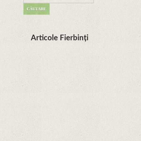
Articole Fierbinți
Dota Anime venind la Netflix în această lună de
la Legenda Korra Studio Mir
Curtea Supremă reglementează în favoarea
Google în Oracle Java Fight
Zvon: aplicațiile Google nu se mai pot instala pe
terminalele Huawei cu procesoare Kirin