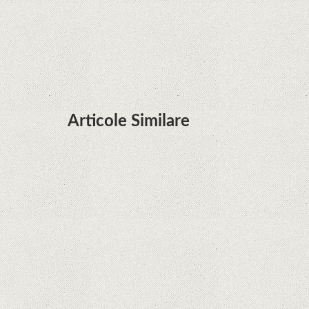
Huawei P50 primeşte o posibilă dată de lansare
şi e mai curând decât credeam; Are cameră
telephoto cu zoom optic variabil
Articole Similare
Microsoft lucrează la dezvoltarea unui procesor
proprietar pentru dispozitivele Surface
Hoții de telefoane dezvăluie cum fură și banii
victimelor, folosind doar cartela SIM
Samsung Galaxy S21 Ultra: cel mai bun telefon