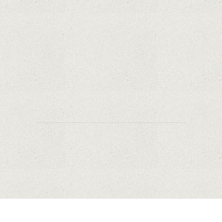
Android de pe piață
Orange a inclus telefoane premium
recondiționate în portofoliul său; Cum sunt
prețurile față de alte platforme similare?