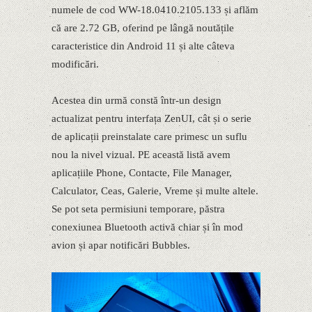
numele de cod WW-18.0410.2105.133 și aflăm
că are 2.72 GB, oferind pe lângă noutățile
caracteristice din Android 11 și alte câteva
modificări.
Acestea din urmă constă într-un design
actualizat pentru interfața ZenUI, cât și o serie
de aplicații preinstalate care primesc un suflu
nou la nivel vizual. PE această listă avem
aplicațiile Phone, Contacte, File Manager,
Calculator, Ceas, Galerie, Vreme și multe altele.
Se pot seta permisiuni temporare, păstra
conexiunea Bluetooth activă chiar și în mod
avion și apar notificări Bubbles.