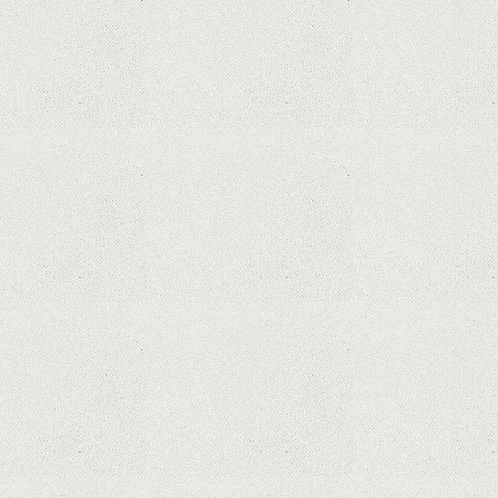
Dota Anime venind la Netflix în această lună de
la Legenda Korra Studio Mir
Curtea Supremă reglementează în favoarea
Google în Oracle Java Fight
Zvon: aplicațiile Google nu se mai pot instala pe
terminalele Huawei cu procesoare Kirin
Huawei P50 primeşte o posibilă dată de lansare
şi e mai curând decât credeam; Are cameră
telephoto cu zoom optic variabil