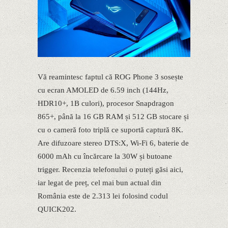
Vă reamintesc faptul că ROG Phone 3 sosește
cu ecran AMOLED de 6.59 inch (144Hz,
HDR10+, 1B culori), procesor Snapdragon
865+, până la 16 GB RAM și 512 GB stocare și
cu o cameră foto triplă ce suportă captură 8K.
Are difuzoare stereo DTS:X, Wi-Fi 6, baterie de
6000 mAh cu încărcare la 30W și butoane
trigger. Recenzia telefonului o puteți găsi aici,
iar legat de preț, cel mai bun actual din
România este de 2.313 lei folosind codul
QUICK202.