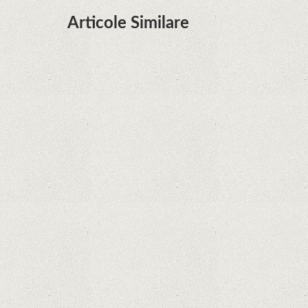
Articole Similare
Microsoft lucrează la dezvoltarea unui procesor
proprietar pentru dispozitivele Surface
Hoții de telefoane dezvăluie cum fură și banii
victimelor, folosind doar cartela SIM
Samsung Galaxy S21 Ultra: cel mai bun telefon
Android de pe piață
Orange a inclus telefoane premium
recondiționate în portofoliul său; Cum sunt