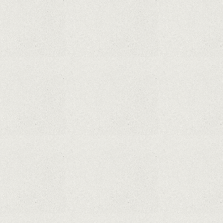
Dota Anime venind la Netflix în această lună de
la Legenda Korra Studio Mir
Curtea Supremă reglementează în favoarea
Google în Oracle Java Fight
Zvon: aplicațiile Google nu se mai pot instala pe
terminalele Huawei cu procesoare Kirin
Huawei P50 primeşte o posibilă dată de lansare
şi e mai curând decât credeam; Are cameră
telephoto cu zoom optic variabil