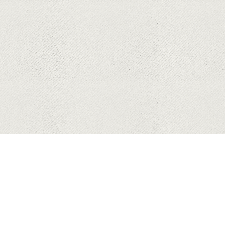
recondiționate în portofoliul său; Cum sunt
prețurile față de alte platforme similare?