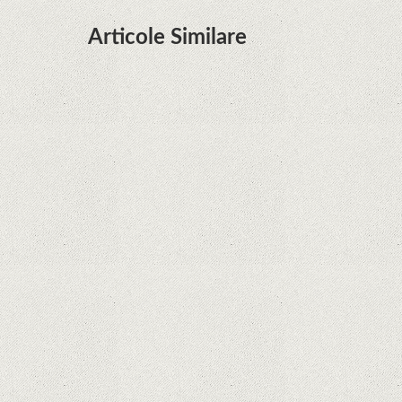
Articole Similare
Microsoft lucrează la dezvoltarea unui procesor
proprietar pentru dispozitivele Surface
Hoții de telefoane dezvăluie cum fură și banii
victimelor, folosind doar cartela SIM
Samsung Galaxy S21 Ultra: cel mai bun telefon
Android de pe piață
Orange a inclus telefoane premium