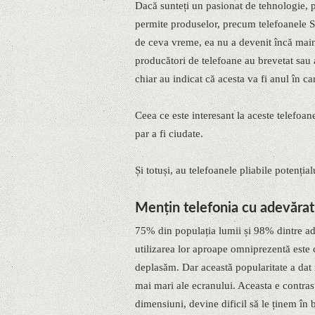
Dacă sunteți un pasionat de tehnologie, pr
permite produselor, precum telefoanele S
de ceva vreme, ea nu a devenit încă mains
producători de telefoane au brevetat sau
chiar au indicat că acesta va fi anul în ca
Ceea ce este interesant la aceste telefoane
par a fi ciudate.
Și totuși, au telefoanele pliabile potenți
Mențin telefonia cu adevărat
75% din populația lumii și 98% dintre a
utilizarea lor aproape omniprezentă este
deplasăm. Dar această popularitate a dat 
mai mari ale ecranului. Aceasta e contras
dimensiuni, devine dificil să le ținem în