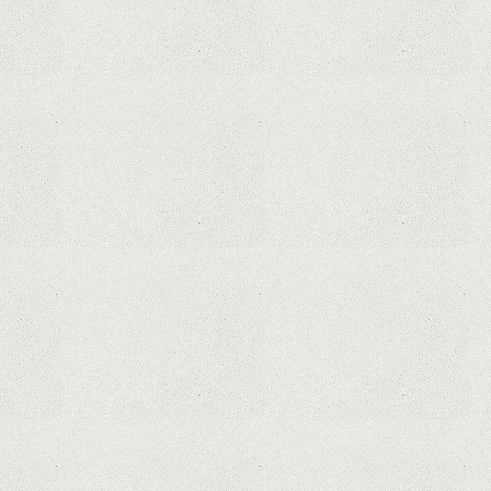
Hoții de telefoane dezvăluie cum
fură și banii victimelor, folosind
doar cartela SIM
Samsung Galaxy S21 Ultra: cel mai
bun telefon Android de pe piață
Orange a inclus telefoane premium
recondiționate în portofoliul său;
Cum sunt prețurile față de alte
platforme similare?