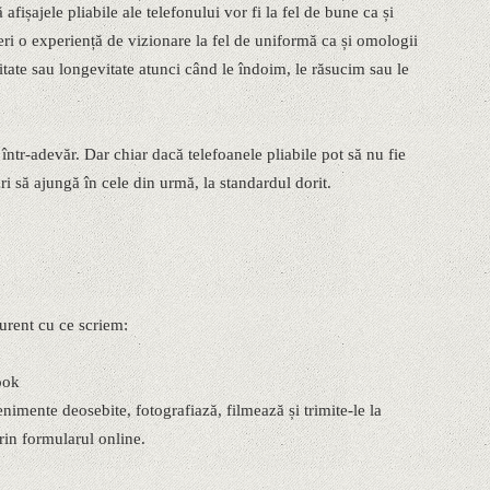
fișajele pliabile ale telefonului vor fi la fel de bune ca și
eri o experiență de vizionare la fel de uniformă ca și omologii
itate sau longevitate atunci când le îndoim, le răsucim sau le
ntr-adevăr. Dar chiar dacă telefoanele pliabile pot să nu fie
i să ajungă în cele din urmă, la standardul dorit.
 curent cu ce scriem:
ook
mente deosebite, fotografiază, filmează și trimite-le la
in formularul online.