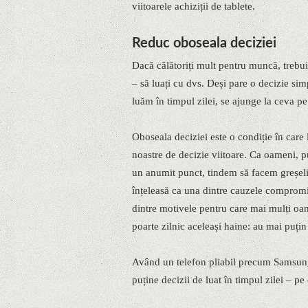
viitoarele achiziții de tablete.
Reduc oboseala deciziei
Dacă călătoriți mult pentru muncă, trebui
– să luați cu dvs. Deși pare o decizie sim
luăm în timpul zilei, se ajunge la ceva p
Oboseala deciziei este o condiție în care 
noastre de decizie viitoare. Ca oameni, p
un anumit punct, tindem să facem greșeli,
înțeleasă ca una dintre cauzele compromis
dintre motivele pentru care mai mulți 
poarte zilnic aceleași haine: au mai puțin 
Având un telefon pliabil precum Samsung
puține decizii de luat în timpul zilei – pe