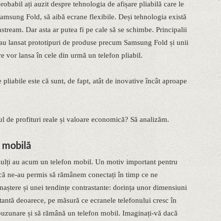
obabil ați auzit despre tehnologia de afișare pliabilă care le
amsung Fold, să aibă ecrane flexibile. Deși tehnologia există
tream. Dar asta ar putea fi pe cale să se schimbe. Principalii
 au lansat prototipuri de produse precum Samsung Fold și unii
re vor lansa în cele din urmă un telefon pliabil.
 pliabile este că sunt, de fapt, atât de inovative încât aproape
alul de profituri reale și valoare economică? Să analizăm.
 mobilă
dulți au acum un telefon mobil. Un motiv important pentru
 că ne-au permis să rămânem conectați în timp ce ne
naștere și unei tendințe contrastante: dorința unor dimensiuni
tantă deoarece, pe măsură ce ecranele telefonului cresc în
 buzunare și să rămână un telefon mobil. Imaginați-vă dacă