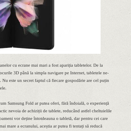
nelor cu ecrane mai mari a fost apariția tabletelor. De la
 jocurile 3D până la simpla navigare pe Internet, tabletele ne-
 Nu este un secret faptul că fiecare gospodărie are cel puțin
ele.
ecum Samsung Fold ar putea oferi, fără îndoială, o experiență
actic nevoia de achiziții de tablete, reducând astfel cheltuielile
 oameni vor deține întotdeauna o tabletă, dar pentru cei care
i mare a ecranului, aceștia ar putea fi tentați să reducă