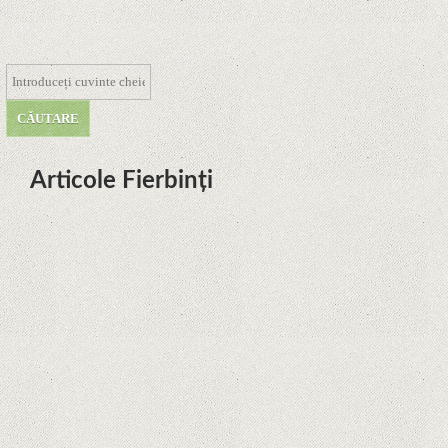
Articole Fierbinți
Dota Anime venind la Netflix în
această lună de la Legenda Korra
Studio Mir
Curtea Supremă reglementează în
favoarea Google în Oracle Java
Fight