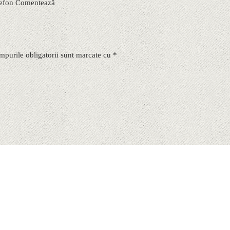
elefon Comentează
mpurile obligatorii sunt marcate cu *