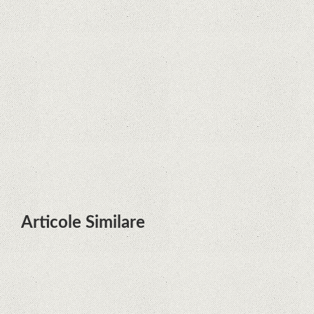
Zvon: aplicațiile Google nu se mai
pot instala pe terminalele Huawei
cu procesoare Kirin
Huawei P50 primeşte o posibilă
dată de lansare şi e mai curând
decât credeam; Are cameră
telephoto cu zoom optic variabil
Articole Similare
Microsoft lucrează la dezvoltarea
unui procesor proprietar pentru
dispozitivele Surface