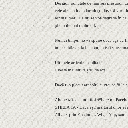
Desigur, punctele de mai sus presupun că a
cele ale telefoanelor obișnuite. Că vor of
lor mai mari. Că nu se vor degrada în cal
pliem de mai multe ori.
Numai timpul ne va spune dacă așa va fi î
impecabile de la început, există șanse mar
Ultimele articole pe alba24
Citește mai multe știri de azi
Dacă ți-a plăcut articolul și vrei să fii la
Abonează-te la notificăriShare on Faceb
ȘTIREA TA - Dacă ești martorul unor eveni
Alba24 prin Facebook, WhatsApp, sau pr