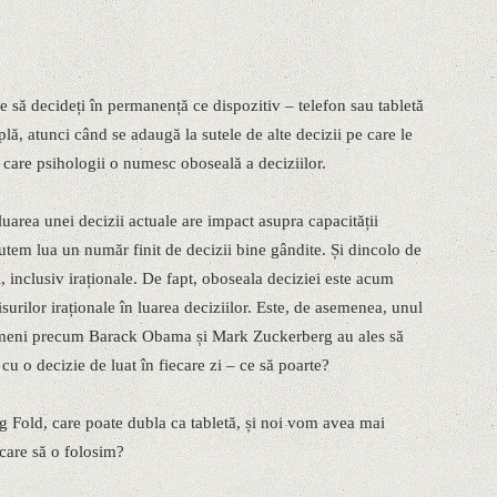
e să decideți în permanență ce dispozitiv – telefon sau tabletă
plă, atunci când se adaugă la sutele de alte decizii pe care le
e care psihologii o numesc oboseală a deciziilor.
luarea unei decizii actuale are impact asupra capacității
utem lua un număr finit de decizii bine gândite. Și dincolo de
 inclusiv iraționale. De fapt, oboseala deciziei este acum
urilor iraționale în luarea deciziilor. Este, de asemenea, unul
oameni precum Barack Obama și Mark Zuckerberg au ales să
cu o decizie de luat în fiecare zi – ce să poarte?
 Fold, care poate dubla ca tabletă, și noi vom avea mai
 care să o folosim?