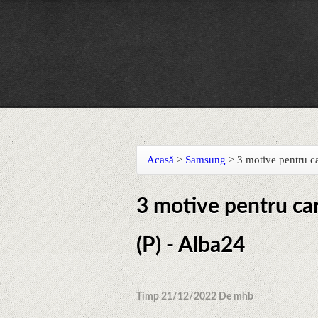
Acasă
>
Samsung
>
3 motive pentru ca
3 motive pentru car
(P) - Alba24
Timp 21/12/2022 De mhb