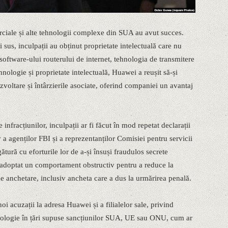
rciale și alte tehnologii complexe din SUA au avut succes.
sus, inculpații au obținut proprietate intelectuală care nu
l software-ului routerului de internet, tehnologia de transmitere
hnologie și proprietate intelectuală, Huawei a reușit să-și
ezvoltare și întârzierile asociate, oferind companiei un avantaj
nfracțiunilor, inculpații ar fi făcut în mod repetat declarații
iv a agenților FBI și a reprezentanților Comisiei pentru servicii
ătură cu eforturile lor de a-și însuși fraudulos secrete
u adoptat un comportament obstructiv pentru a reduce la
 de anchetare, inclusiv ancheta care a dus la urmărirea penală.
i acuzații la adresa Huawei și a filialelor sale, privind
hnologie în țări supuse sancțiunilor SUA, UE sau ONU, cum ar