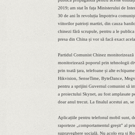
publică propagandă pentru aceste entităț
2019; am stat în fața Ministerului de Inte
30 de ani în revoluția împotriva comunișt
viitorilor patrioți martiri, din cauza ban
chinezi fără scrupule, pentru a le publi
presa din China și vor să facă exact acel
Partidul Comunist Chinez monitorizează vi
monitorizează poporul prin tehnologii di
prin toată țara, telefoane și alte echi
Hikvision, SenseTime, ByteDance, Megvii
pentru a sprijini Guvernul comunist să im
a proiectului Skynet, au fost amplasate 
doar anul trecut. La finalul acestui an, 
Aplicațiile pentru telefonul mobil sunt, 
raporteze „comportamentul greșit” al prie
supraveghere socială. Nu acolo era și Ro