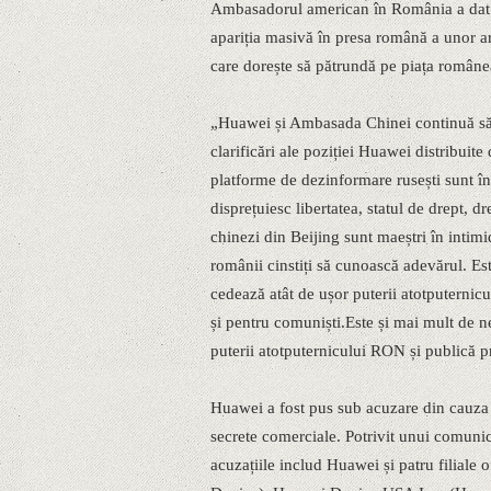
Ambasadorul american în România a dat pu
apariția masivă în presa română a unor a
care dorește să pătrundă pe piața român
„Huawei și Ambasada Chinei continuă să 
clarificări ale poziției Huawei distribuit
platforme de dezinformare rusești sunt în
disprețuiesc libertatea, statul de drept, d
chinezi din Beijing sunt maeștri în intimid
românii cinstiți să cunoască adevărul. Es
cedează atât de ușor puterii atotputernic
și pentru comuniști.Este și mai mult de n
puterii atotputernicului RON și publică p
Huawei a fost pus sub acuzare din cauza p
secrete comerciale. Potrivit unui comunic
acuzațiile includ Huawei și patru filiale