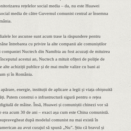
onitorizarea rețelelor social media – da, nu este Huawei
 social media de către Guvernul comunist central ar însemna
omânia.
ilialele lor ascunse sunt acum trase la răspundere pentru
ămâne întrebarea cu privire la alte companii ale comuniștilor
ții companiei Nuctech din Namibia au fost acuzați de mituirea
începutul acestui an, Nuctech a mituit ofițeri de poliție de
alte achiziții publice și de mai multe valize cu bani ai
cum și în România.
părare, energie, instituții de aplicare a legii și viața obișnuită
ăți. Putem construi o infrastructură sigură pentru o rețea
digitală de mâine. Însă, Huawei și comuniștii chinezi vor să
e era acum 30 de ani – exact așa cum este China comunistă.
l supravegheat după modelul comunist nu mai există în
merican au avut curajul să spună „Nu”. Știu că bravul și