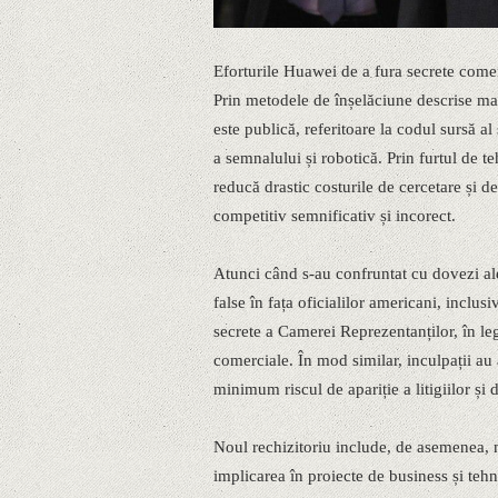
Eforturile Huawei de a fura secrete come
Prin metodele de înșelăciune descrise mai 
este publică, referitoare la codul sursă a
a semnalului și robotică. Prin furtul de te
reducă drastic costurile de cercetare și d
competitiv semnificativ și incorect.
Atunci când s-au confruntat cu dovezi ale i
false în fața oficialilor americani, inclus
secrete a Camerei Reprezentanților, în leg
comerciale. În mod similar, inculpații a
minimum riscul de apariție a litigiilor și
Noul rechizitoriu include, de asemenea, no
implicarea în proiecte de business și te