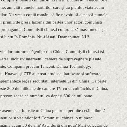
i corupte și pentru comuniști. Eram în București în decembrie
rne, am citit numele martirilor care și-au pierdut viața acum
ilor. Nu vreau copiii români să fie nevoiți să citească numele
ilor primiți de presa lacomă din partea unor actori comuniști
ca propaganda. Comuniștii chinezi controlează mass-media și
ași lucru în România. Nu-i lăsați! Doar spuneți NU!
eților tuturor cetățenilor din China. Comuniștii chinezi își
verse, inclusiv internetul, camere de supraveghere plasate
pamente. Companii precum Tencent, Dahua Technology,
, Huawei și ZTE au creat produse, hardware și software,
plementeze legea securității internetului din China. Ca parte
peste 200 de milioane de camere TV cu circuit închis în China,
se preconizează că numărul va depăși 600 de milioane.
de asemenea, folosite în China pentru a permite cetățenilor să
tenilor și vecinilor lor! Comuniștii chinezi o numesc
mânia acum 30 de ani? Asta doriți din nou? Mari colectări de