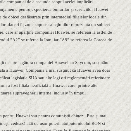
urile companiei de a ascunde scopul acelei implicări.
aranjamente pentru expedierea bunurilor și serviciilor Huawei
au de obicei desfășurate prin intermediul filialelor locale din
lor afaceri în zone supuse sancțiunilor reprezenta un subiect
ne, care ar aparține companiei Huawei, se refereau la astfel de
odul ”A2” se referea la Iran, iar ”A9” se referea la Coreea de
nțit despre legătura companiei Huawei cu Skycom, susținând
ilială a Huawei. Compania a mai susținut că Huawei avea doar
ncălcat legislația SUA sau alte legi ori reglementări referitoare
ycom a fost filiala neoficială a Huawei care, printre alte
ectuarea supravegherii interne, inclusiv în timpul
a pentru Huawei sau pentru comuniștii chinezi. Este și mai
ânești cedează atât de ușor puterii atotputernicului RON și