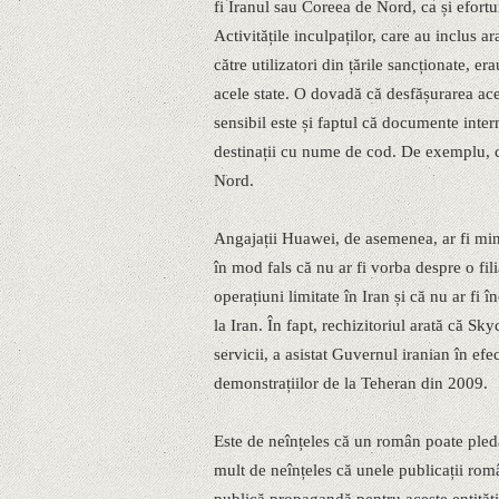
fi Iranul sau Coreea de Nord, ca și efort
Activitățile inculpaților, care au inclus 
către utilizatori din țările sancționate, er
acele state. O dovadă că desfășurarea ace
sensibil este și faptul că documente inter
destinații cu nume de cod. De exemplu, c
Nord.
Angajații Huawei, de asemenea, ar fi mi
în mod fals că nu ar fi vorba despre o f
operațiuni limitate în Iran și că nu ar fi î
la Iran. În fapt, rechizitoriul arată că Sk
servicii, a asistat Guvernul iranian în ef
demonstrațiilor de la Teheran din 2009.
Este de neînțeles că un român poate pled
mult de neînțeles că unele publicații rom