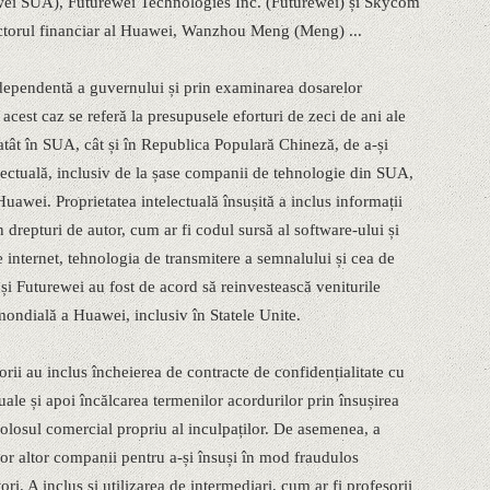
i SUA), Futurewei Technologies Inc. (Futurewei) și Skycom
ctorul financiar al Huawei, Wanzhou Meng (Meng) ...
dependentă a guvernului și prin examinarea dosarelor
n acest caz se referă la presupusele eforturi de zeci de ani ale
 atât în SUA, cât și în Republica Populară Chineză, de a-și
lectuală, inclusiv de la șase companii de tehnologie din SUA,
uawei. Proprietatea intelectuală însușită a inclus informații
n drepturi de autor, cum ar fi codul sursă al software-ului și
e internet, tehnologia de transmitere a semnalului și cea de
i Futurewei au fost de acord să reinvestească veniturile
 mondială a Huawei, inclusiv în Statele Unite.
rii au inclus încheierea de contracte de confidențialitate cu
ctuale și apoi încălcarea termenilor acordurilor prin însușirea
 folosul comercial propriu al inculpaților. De asemenea, a
lor altor companii pentru a-și însuși în mod fraudulos
ori. A inclus și utilizarea de intermediari, cum ar fi profesorii