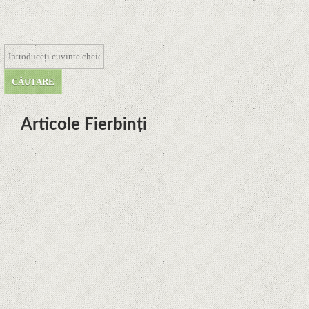
Articole Fierbinți
Dota Anime venind la Netflix în
această lună de la Legenda Korra
Studio Mir
Curtea Supremă reglementează în
favoarea Google în Oracle Java
Fight