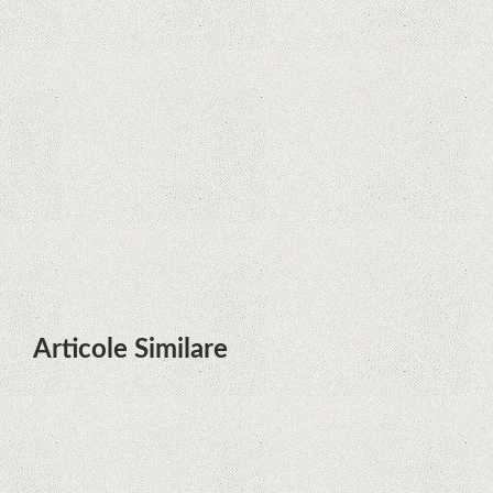
Zvon: aplicațiile Google nu se mai
pot instala pe terminalele Huawei
cu procesoare Kirin
Huawei P50 primeşte o posibilă
dată de lansare şi e mai curând
decât credeam; Are cameră
telephoto cu zoom optic variabil
Articole Similare