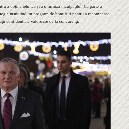
ntru a obține tehnica și a o furniza inculpaților. Ca parte a
rategie instituind un program de bonusuri pentru a recompensa
ații confidențiale valoroase de la concurenți.