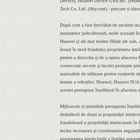
Device), Huawei Device USA Inc. (Huawe
Tech Co. Ltd. (Skycom) - precum și dire
După cum a fost dezvăluit de ancheta in
instanțelor judecătorești, noile acuzații î
Huawei și ale mai multor filiale ale sale,
însuși în mod fraudulos proprietatea inte
pentru a dezvolta și de a opera afacerea H
comerciale secrete și lucrări protejate pri
manualele de utilizare pentru routerele d
testare a roboților. Huawei, Huawei SUA ș
acestei presupuse înșelătorii în afacerea
Mijloacele și metodele presupusei înșelăto
deținătorii de drept ai proprietății intele
frauduloasă a proprietății intelectuale în
inclus recrutarea și coordonarea angajați
proprietatea intelectuală a foștilor angajat