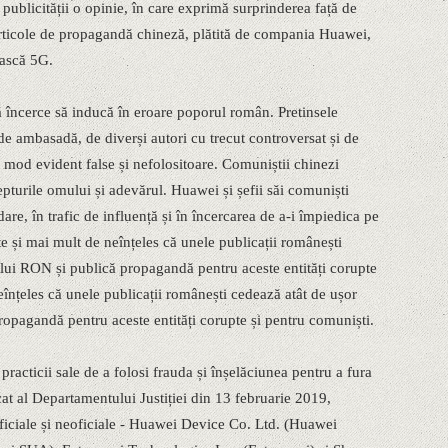
blicității o opinie, în care exprimă surprinderea față de
rticole de propagandă chineză, plătită de compania Huawei,
ească 5G.
încerce să inducă în eroare poporul român. Pretinsele
e de ambasadă, de diverși autori cu trecut controversat și de
 mod evident false și nefolositoare. Comuniștii chinezi
repturile omului și adevărul. Huawei și șefii săi comuniști
are, în trafic de influență și în încercarea de a-i împiedica pe
te și mai mult de neînțeles că unele publicații românești
ului RON și publică propagandă pentru aceste entități corupte
eînțeles că unele publicații românești cedează atât de ușor
ropagandă pentru aceste entități corupte și pentru comuniști.​
racticii sale de a folosi frauda și înșelăciunea pentru a fura
at al Departamentului Justiției din 13 februarie 2019,
 oficiale și neoficiale - Huawei Device Co. Ltd. (Huawei