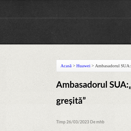
Acasă
>
Huawei
>
Ambasadorul SUA:„
Ambasadorul SUA:„
greșită”
Timp 26/03/2023 De mhb