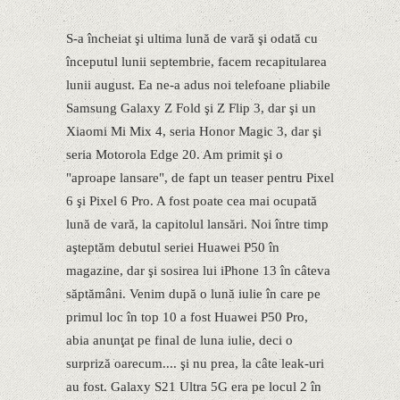
S-a încheiat şi ultima lună de vară şi odată cu
începutul lunii septembrie, facem recapitularea
lunii august. Ea ne-a adus noi telefoane pliabile
Samsung Galaxy Z Fold şi Z Flip 3, dar şi un
Xiaomi Mi Mix 4, seria Honor Magic 3, dar şi
seria Motorola Edge 20. Am primit şi o
"aproape lansare", de fapt un teaser pentru Pixel
6 şi Pixel 6 Pro. A fost poate cea mai ocupată
lună de vară, la capitolul lansări. Noi între timp
aşteptăm debutul seriei Huawei P50 în
magazine, dar şi sosirea lui iPhone 13 în câteva
săptămâni. Venim după o lună iulie în care pe
primul loc în top 10 a fost Huawei P50 Pro,
abia anunţat pe final de luna iulie, deci o
surpriză oarecum.... şi nu prea, la câte leak-uri
au fost. Galaxy S21 Ultra 5G era pe locul 2 în