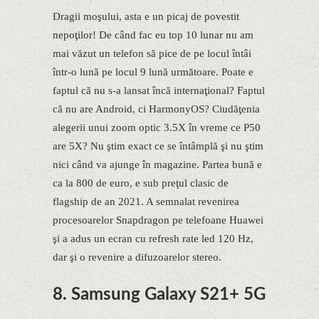
Dragii moşului, asta e un picaj de povestit
nepoţilor! De când fac eu top 10 lunar nu am
mai văzut un telefon să pice de pe locul întâi
într-o lună pe locul 9 lună următoare. Poate e
faptul că nu s-a lansat încă internaţional? Faptul
că nu are Android, ci HarmonyOS? Ciudăţenia
alegerii unui zoom optic 3.5X în vreme ce P50
are 5X? Nu ştim exact ce se întâmplă şi nu ştim
nici când va ajunge în magazine. Partea bună e
ca la 800 de euro, e sub preţul clasic de
flagship de an 2021. A semnalat revenirea
procesoarelor Snapdragon pe telefoane Huawei
şi a adus un ecran cu refresh rate led 120 Hz,
dar şi o revenire a difuzoarelor stereo.
8. Samsung Galaxy S21+ 5G