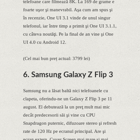
telefoane care filmează 8K. La 169 de grame e
foarte uşor şi manevrabil. Aşa cum am spus şi
în recenzie, One UI 3.1 vinde de unul singur
telefonul, iar între timp a primit şi One UI 3.1.1,
cu câteva noutăţi. Pe la final de an vine şi One
UI 4.0 cu Android 12.
(Cel mai bun preț actual: 3799 lei)
6. Samsung Galaxy Z Flip 3
Samsung nu a lăsat baltă nici telefoanele cu
clapeta, oferindu-ne un Galaxy Z Flip 3 pe 11
august. El debutează la un preţ mult mai mic
decât predecesorii săi şi vine cu CPU
Snapdragon puternic, difuzoare stereo şi refresh
rate de 120 Hz pe ecranul principal. Are şi
ecran extern, Cover Screen mai mare şi mai