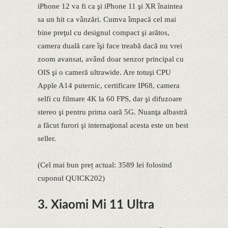
iPhone 12 va fi ca şi iPhone 11 şi XR înaintea
sa un hit ca vânzări. Cumva împacă cel mai
bine preţul cu designul compact şi arătos,
camera duală care îşi face treabă dacă nu vrei
zoom avansat, având doar senzor principal cu
OIS şi o cameră ultrawide. Are totuşi CPU
Apple A14 puternic, certificare IP68, camera
selfi cu filmare 4K la 60 FPS, dar şi difuzoare
stereo şi pentru prima oară 5G. Nuanţa albastră
a făcut furori şi internaţional acesta este un best
seller.
(Cel mai bun preț actual: 3589 lei folosind
cuponul QUICK202)
3. Xiaomi Mi 11 Ultra