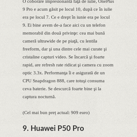
O coborâre impresionantă faţă de iulie, OnePlus
9 Pro e acum găsit pe locul 10, după ce în iulie
era pe locul 7. Ce e drept în iunie era pe locul
9. Ei bine avem de-a face aici cu un telefon
memorabil din două privinţe: cea mai bună
cameră ultrawide de pe piaţă, cu lentila
freeform, dar şi una dintre cele mai curate şi
cristaline capturi video. Se încarcă şi foarte
rapid, are refresh rate ridicat şi camera cu zoom
optic 3.3x. Performanţa îi e asigurată de un
CPU Snapdragon 888, care totuşi consuma
ceva baterie. Se descurcă foarte bine şi la
captura nocturnă.
(Cel mai bun preț actual: 909 euro)
9. Huawei P50 Pro