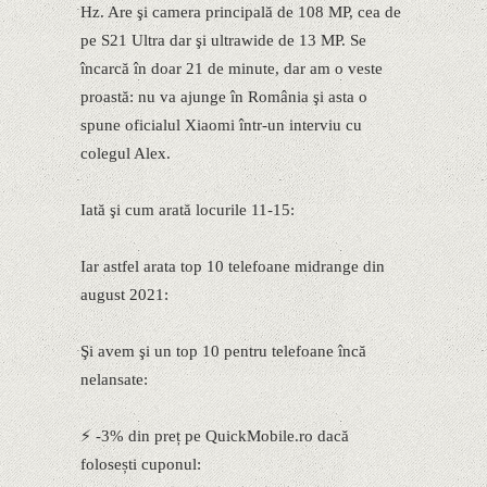
Hz. Are şi camera principală de 108 MP, cea de
pe S21 Ultra dar şi ultrawide de 13 MP. Se
încarcă în doar 21 de minute, dar am o veste
proastă: nu va ajunge în România şi asta o
spune oficialul Xiaomi într-un interviu cu
colegul Alex.
Iată şi cum arată locurile 11-15:
Iar astfel arata top 10 telefoane midrange din
august 2021:
Şi avem şi un top 10 pentru telefoane încă
nelansate:
⚡ -3% din preț pe QuickMobile.ro dacă
folosești cuponul: