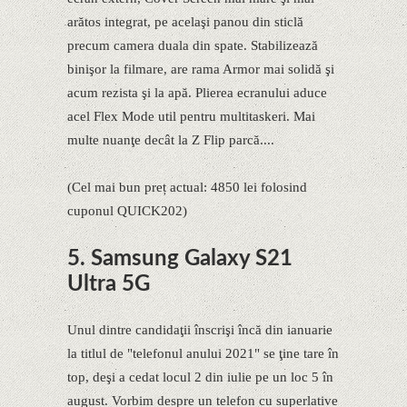
arătos integrat, pe acelaşi panou din sticlă
precum camera duala din spate. Stabilizează
binişor la filmare, are rama Armor mai solidă şi
acum rezista şi la apă. Plierea ecranului aduce
acel Flex Mode util pentru multitaskeri. Mai
multe nuanţe decât la Z Flip parcă....
(Cel mai bun preț actual: 4850 lei folosind
cuponul QUICK202)
5. Samsung Galaxy S21
Ultra 5G
Unul dintre candidaţii înscrişi încă din ianuarie
la titlul de "telefonul anului 2021" se ţine tare în
top, deşi a cedat locul 2 din iulie pe un loc 5 în
august. Vorbim despre un telefon cu superlative