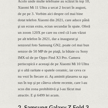
Acolo unde multe telefoane au scăzut în top 10,
Xiaomi Mi 11 Ultra a urcat 2 locuri în august,
de pe pe 3. Vorbim aici despre cel mai bine
dotat telefon Xiaomi din 2021, care aduce până
şi un ecran extra, ecran secundar în spate. Oferă
un zoom 120X pe care nu cred că l-am văzut
pe alt telefon în 2021, dar a inaugurat şi
senzorul foto Samsung GN2, poate cel mai bun
senzor de 50 MP de pe piaţă, la bătaie cu Sony
IMX-ul de pe Oppo Find X3 Pro. Camera
periscopică e aceeaşi de pe Xiaomi Mi 10 Ultra
şi o altă raritate e spatele ceramic, iar ceva ce
nu vezi în fiecare zi. Aş amintit plasarea sa aşa
sus în top şi pe câteva oferte recente, care l-au
scos din zona prohibitivă şi l-au făcut mai
atractiv. E şi 6499 lei acum.