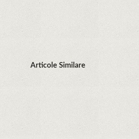
Huawei P50 primeşte o posibilă dată de lansare
şi e mai curând decât credeam; Are cameră
telephoto cu zoom optic variabil
Articole Similare