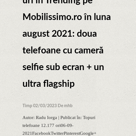
uri în Trending pe
Mobilissimo.ro în luna
august 2021: doua
telefoane cu cameră
selfie sub ecran + un
ultra flagship
Timp 02/03/2023 De mhb
Autor: Radu Iorga | Publicat în: Topuri
telefoane 12.177 ori06-09-
2021FacebookTwitterPinterestGoogle+