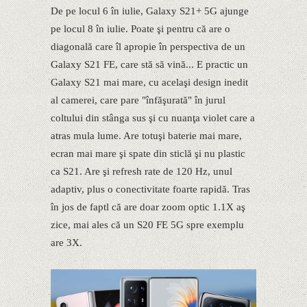
De pe locul 6 în iulie, Galaxy S21+ 5G ajunge
pe locul 8 în iulie. Poate şi pentru că are o
diagonală care îl apropie în perspectiva de un
Galaxy S21 FE, care stă să vină... E practic un
Galaxy S21 mai mare, cu acelaşi design inedit
al camerei, care pare "înfăşurată" în jurul
coltului din stânga sus şi cu nuanţa violet care a
atras mula lume. Are totuşi baterie mai mare,
ecran mai mare şi spate din sticlă şi nu plastic
ca S21. Are şi refresh rate de 120 Hz, unul
adaptiv, plus o conectivitate foarte rapidă. Tras
în jos de faptl că are doar zoom optic 1.1X aş
zice, mai ales că un S20 FE 5G spre exemplu
are 3X.