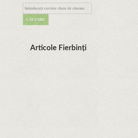
Articole Fierbinți
Dota Anime venind la Netflix în această lună de
la Legenda Korra Studio Mir
Curtea Supremă reglementează în favoarea
Google în Oracle Java Fight
Zvon: aplicațiile Google nu se mai pot instala pe
terminalele Huawei cu procesoare Kirin