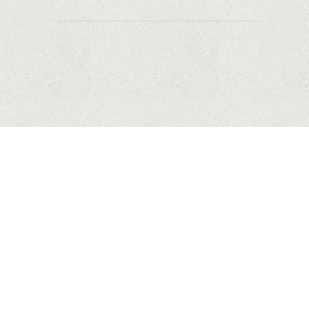
HUAWEI
MĂR
SAMSUNG
COPYRIGHT © 2023 MYHONEYBAKEDFEEDBACK.XYZ. ALL