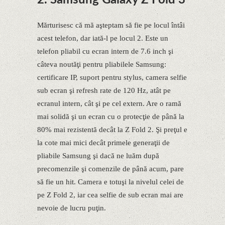
2. Samsung Galaxy Z Fold 3
Mărturisesc că mă aşteptam să fie pe locul întâi
acest telefon, dar iată-l pe locul 2. Este un
telefon pliabil cu ecran intern de 7.6 inch şi
câteva noutăţi pentru pliabilele Samsung:
certificare IP, suport pentru stylus, camera selfie
sub ecran şi refresh rate de 120 Hz, atât pe
ecranul intern, cât şi pe cel extern. Are o ramă
mai solidă şi un ecran cu o protecţie de până la
80% mai rezistentă decât la Z Fold 2. Şi preţul e
la cote mai mici decât primele generaţii de
pliabile Samsung şi dacă ne luăm după
precomenzile şi comenzile de până acum, pare
să fie un hit. Camera e totuşi la nivelul celei de
pe Z Fold 2, iar cea selfie de sub ecran mai are
nevoie de lucru puţin.