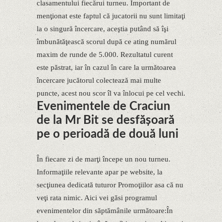
clasamentului fiecărui turneu. Important de
menţionat este faptul că jucatorii nu sunt limitaţi
la o singură încercare, aceştia putând să îşi
îmbunătăţească scorul după ce ating numărul
maxim de runde de 5.000. Rezultatul curent
este păstrat, iar în cazul în care la următoarea
încercare jucătorul colectează mai multe
puncte, acest nou scor îl va înlocui pe cel vechi.
Evenimentele de Craciun
de la Mr Bit se desfăşoară
pe o perioadă de două luni
În fiecare zi de marţi începe un nou turneu.
Informaţiile relevante apar pe website, la
secţiunea dedicată tuturor Promoţiilor asa că nu
veţi rata nimic. Aici vei găsi programul
evenimentelor din săptămânile următoare:În