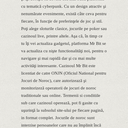
cu tematică cyberpunk. Cu un design atractiv şi
nenumărate evenimente, există câte ceva pentru
fiecare, în funcţie de preferinţele de joc şi stil.
Poţi alege sloturile clasice, jocurile pe poker sau
cazinoul live, printre altele. Aşa că, în timp ce
tu îţi vei actualiza gadgetul, platforma Mr Bit se
va actualiza cu nişte functionalităţi noi, pentru o
navigare şi mai rapidă dar şi cu mai multe
activităţi interesante. Cazinoul Mr Bit este
licentiat de catre ONJN (Oficiul National pentru
Jocuri de Noroc), care autorizează şi
monitorizeză operatorii de jocuri de noroc
traditionale sau online. Termenii si conditiile
sub care cazinoul operează, pot fi gasite cu
uşurinţă la subsolul site-ului pe fiecare pagină,
in format complet. Jocurile de noroc sunt
interzise persoanelor care nu au împlinit încă