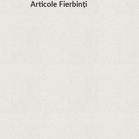
Articole Fierbinți
Dota Anime venind la Netflix în această lună de
la Legenda Korra Studio Mir
Curtea Supremă reglementează în favoarea
Google în Oracle Java Fight
Zvon: aplicațiile Google nu se mai pot instala pe
terminalele Huawei cu procesoare Kirin
Huawei P50 primeşte o posibilă dată de lansare
şi e mai curând decât credeam; Are cameră
telephoto cu zoom optic variabil