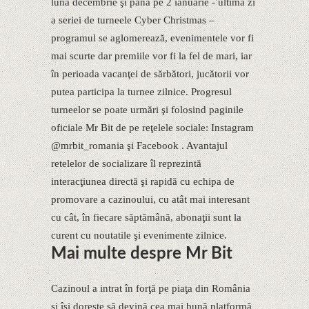
luna decembrie şi până pe 2 ianuarie - ultima zi
a seriei de turneele Cyber Christmas –
programul se aglomerează, evenimentele vor fi
mai scurte dar premiile vor fi la fel de mari, iar
în perioada vacanţei de sărbători, jucătorii vor
putea participa la turnee zilnice. Progresul
turneelor se poate urmări şi folosind paginile
oficiale Mr Bit de pe reţelele sociale: Instagram
@mrbit_romania şi Facebook . Avantajul
retelelor de socializare îl reprezintă
interacţiunea directă şi rapidă cu echipa de
promovare a cazinoului, cu atât mai interesant
cu cât, în fiecare săptămână, abonaţii sunt la
curent cu noutatile şi evenimente zilnice.
Mai multe despre Mr Bit
Cazinoul a intrat în forţă pe piaţa din România
şi îşi doreşte să devină cea mai bună platformă