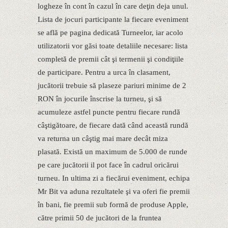
logheze în cont în cazul în care deţin deja unul.
Lista de jocuri participante la fiecare eveniment
se află pe pagina dedicată Turneelor, iar acolo
utilizatorii vor găsi toate detaliile necesare: lista
completă de premii cât şi termenii şi condiţiile
de participare. Pentru a urca în clasament,
jucătorii trebuie să plaseze pariuri minime de 2
RON în jocurile înscrise la turneu, şi să
acumuleze astfel puncte pentru fiecare rundă
câştigătoare, de fiecare dată când această rundă
va returna un câştig mai mare decât miza
plasată. Există un maximum de 5.000 de runde
pe care jucătorii il pot face în cadrul oricărui
turneu. In ultima zi a fiecărui eveniment, echipa
Mr Bit va aduna rezultatele şi va oferi fie premii
în bani, fie premii sub formă de produse Apple,
către primii 50 de jucători de la fruntea