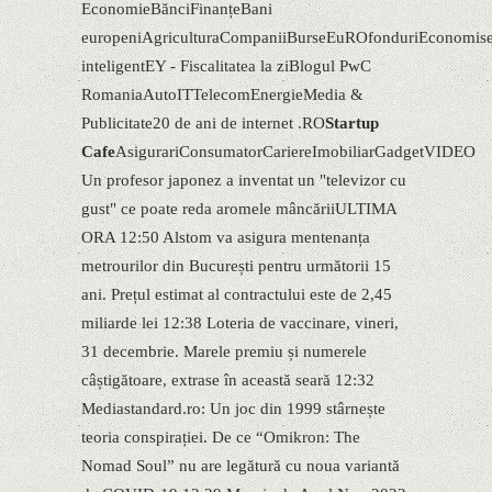
EconomieBănciFinanțeBani
europeniAgriculturaCompaniiBurseEuROfonduriEconomise
inteligentEY - Fiscalitatea la ziBlogul PwC
RomaniaAutoITTelecomEnergieMedia &
Publicitate20 de ani de internet .RO
Startup
Cafe
AsigurariConsumatorCariereImobiliarGadgetVIDEO
Un profesor japonez a inventat un "televizor cu
gust" ce poate reda aromele mâncăriiULTIMA
ORA 12:50 Alstom va asigura mentenanța
metrourilor din București pentru următorii 15
ani. Prețul estimat al contractului este de 2,45
miliarde lei 12:38 Loteria de vaccinare, vineri,
31 decembrie. Marele premiu și numerele
câștigătoare, extrase în această seară 12:32
Mediastandard.ro: Un joc din 1999 stârnește
teoria conspirației. De ce “Omikron: The
Nomad Soul” nu are legătură cu noua variantă