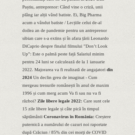
Paștiu, antreprenor: Când vine o criză, unii
plâng iar alții vând batiste. Ei, Big Pharma
acum a vândut batiste / Lecțiile celui de-al
doilea an de pandemie pentru un antreprenor
sibian care s-a extins și în afara țării Leonardo
DiCaprio despre finalul filmului ”Donʼt Look
Up”: Este o palmă peste față Salariul minim
pentru 24 luni se calculează de la 1 ianuarie
2022. Majorarea va fi realizată de angajatori
din
2024
Un declin greu de imaginat - Cum
mergeau trenurile românești în anul de maxim
1996 și cum merg acum Va fi sau nu va fi
război?
Zile libere legale 2022:
Care sunt cele
15 zile libere legale și câte pică în timpul
săptămânii
Coronavirus în România:
Creștere
puternică a numărului de cazuri noi raportate
după Crăciun / 85% din cei morți de COVID