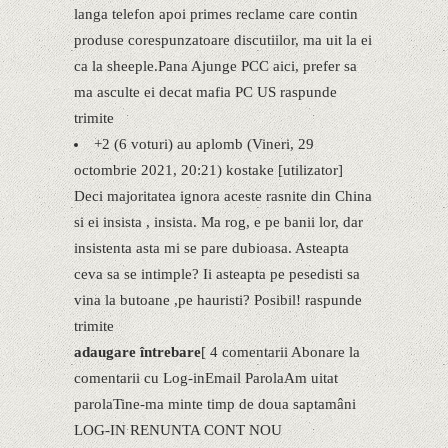
langa telefon apoi primes reclame care contin
produse corespunzatoare discutiilor, ma uit la ei
ca la sheeple.Pana Ajunge PCC aici, prefer sa
ma asculte ei decat mafia PC US raspunde
trimite
+2 (6 voturi) au aplomb (Vineri, 29
octombrie 2021, 20:21) kostake [utilizator]
Deci majoritatea ignora aceste rasnite din China
si ei insista , insista. Ma rog, e pe banii lor, dar
insistenta asta mi se pare dubioasa. Asteapta
ceva sa se intimple? Ii asteapta pe pesedisti sa
vina la butoane ,pe hauristi? Posibil! raspunde
trimite
adaugare întrebare
[ 4 comentarii Abonare la
comentarii cu Log-inEmail ParolaAm uitat
parolaTine-ma minte timp de doua saptamâni
LOG-IN RENUNTA CONT NOU