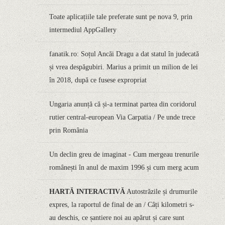
Toate aplicațiile tale preferate sunt pe nova 9, prin
intermediul AppGallery
fanatik.ro: Soțul Ancăi Dragu a dat statul în judecată
și vrea despăgubiri. Marius a primit un milion de lei
în 2018, după ce fusese expropriat
Ungaria anunță că și-a terminat partea din coridorul
rutier central-european Via Carpatia / Pe unde trece
prin România
Un declin greu de imaginat - Cum mergeau trenurile
românești în anul de maxim 1996 și cum merg acum
HARTĂ INTERACTIVĂ
Autostrăzile și drumurile
expres, la raportul de final de an / Câți kilometri s-
au deschis, ce șantiere noi au apărut și care sunt