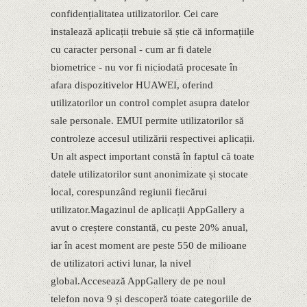
confidențialitatea utilizatorilor. Cei care
instalează aplicații trebuie să știe că informațiile
cu caracter personal - cum ar fi datele
biometrice - nu vor fi niciodată procesate în
afara dispozitivelor HUAWEI, oferind
utilizatorilor un control complet asupra datelor
sale personale. EMUI permite utilizatorilor să
controleze accesul utilizării respectivei aplicații.
Un alt aspect important constă în faptul că toate
datele utilizatorilor sunt anonimizate și stocate
local, corespunzând regiunii fiecărui
utilizator.Magazinul de aplicații AppGallery a
avut o creștere constantă, cu peste 20% anual,
iar în acest moment are peste 550 de milioane
de utilizatori activi lunar, la nivel
global.Accesează AppGallery de pe noul
telefon nova 9 și descoperă toate categoriile de