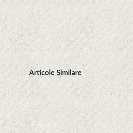
terminalele Huawei cu procesoare Kirin
Huawei P50 primeşte o posibilă dată de lansare
şi e mai curând decât credeam; Are cameră
telephoto cu zoom optic variabil
Articole Similare