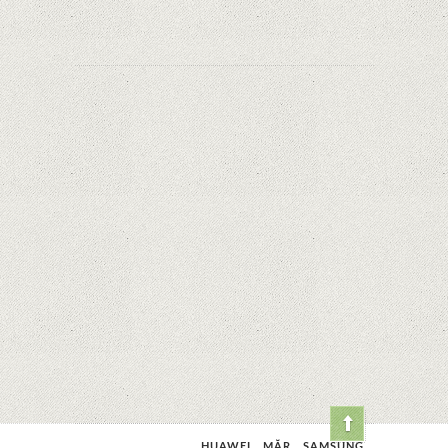
HUAWEI
MĂR
SAMSUNG