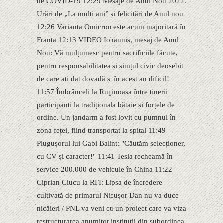
de COVID-19 12:29 Mesaje de Anul Nou 2022.
Urări de „La mulți ani” și felicitări de Anul nou
12:26 Varianta Omicron este acum majoritară în
Franța 12:13 VIDEO Iohannis, mesaj de Anul
Nou: Vă mulțumesc pentru sacrificiile făcute,
pentru responsabilitatea și simțul civic deosebit
de care ați dat dovadă și în acest an dificil!
11:57 Îmbrânceli la Ruginoasa între tinerii
participanți la tradiționala bătaie și forțele de
ordine. Un jandarm a fost lovit cu pumnul în
zona feței, fiind transportat la spital 11:49
Plugușorul lui Gabi Balint: "Căutăm selecționer,
cu CV și caracter!" 11:41 Tesla recheamă în
service 200.000 de vehicule în China 11:22
Ciprian Ciucu la RFI: Lipsa de încredere
cultivată de primarul Nicușor Dan nu va duce
nicăieri / PNL va veni cu un proiect care va viza
restructurarea anumitor instituții din subordinea