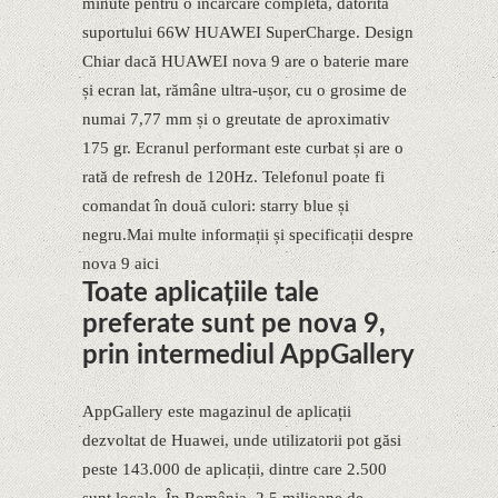
minute pentru o încărcare completă, datorită
suportului 66W HUAWEI SuperCharge. Design
Chiar dacă HUAWEI nova 9 are o baterie mare
și ecran lat, rămâne ultra-ușor, cu o grosime de
numai 7,77 mm și o greutate de aproximativ
175 gr. Ecranul performant este curbat și are o
rată de refresh de 120Hz. Telefonul poate fi
comandat în două culori: starry blue și
negru.Mai multe informații și specificații despre
nova 9 aici
Toate aplicațiile tale
preferate sunt pe nova 9,
prin intermediul AppGallery
AppGallery este magazinul de aplicații
dezvoltat de Huawei, unde utilizatorii pot găsi
peste 143.000 de aplicații, dintre care 2.500