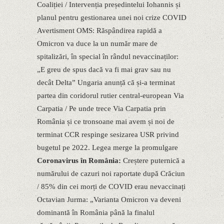
Coaliției / Intervenția președintelui Iohannis și
planul pentru gestionarea unei noi crize COVID
Avertisment OMS: Răspândirea rapidă a
Omicron va duce la un număr mare de
spitalizări, în special în rândul nevaccinaților:
„E greu de spus dacă va fi mai grav sau nu
decât Delta” Ungaria anunță că și-a terminat
partea din coridorul rutier central-european Via
Carpatia / Pe unde trece Via Carpatia prin
România și ce tronsoane mai avem și noi de
terminat CCR respinge sesizarea USR privind
bugetul pe 2022. Legea merge la promulgare
Coronavirus în România:
Creștere puternică a
numărului de cazuri noi raportate după Crăciun
/ 85% din cei morți de COVID erau nevaccinați
Octavian Jurma: „Varianta Omicron va deveni
dominantă în România până la finalul