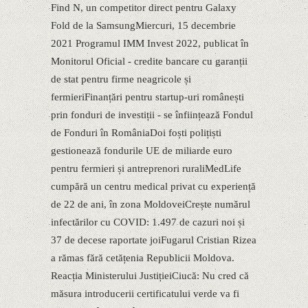
Find N, un competitor direct pentru Galaxy
Fold de la SamsungMiercuri, 15 decembrie
2021 Programul IMM Invest 2022, publicat în
Monitorul Oficial - credite bancare cu garanții
de stat pentru firme neagricole și
fermieriFinanțări pentru startup-uri românești
prin fonduri de investiții - se înființează Fondul
de Fonduri în RomâniaDoi foști polițiști
gestionează fondurile UE de miliarde euro
pentru fermieri și antreprenori ruraliMedLife
cumpără un centru medical privat cu experiență
de 22 de ani, în zona MoldoveiCrește numărul
infectărilor cu COVID: 1.497 de cazuri noi și
37 de decese raportate joiFugarul Cristian Rizea
a rămas fără cetățenia Republicii Moldova.
Reacția Ministerului JustițieiCiucă: Nu cred că
măsura introducerii certificatului verde va fi