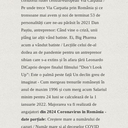
coridorul rutier central-european Via Carpatia /
Pe unde trece Via Carpatia prin România și ce
tronsoane mai avem și noi de terminat 53 de
personalități care ne-au părăsit în 2021 Dan
Paștiu, antreprenor: Când vine o criză, unii
plâng iar alții vând batiste. Ei, Big Pharma
acum a vândut batiste / Lecțiile celui de-al
doilea an de pandemie pentru un antreprenor
sibian care s-a extins și în afara țării Leonardo
DiCaprio despre finalul filmului ”Donʼt Look
Up”: Este o palmă peste față Un declin greu de
imaginat - Cum mergeau trenurile românești în
anul de maxim 1996 și cum merg acum Salariul
minim pentru 24 luni se calculează de la 1
ianuarie 2022. Majorarea va fi realizată de
angajatori
din 2024
Coronavirus în România -
date parțiale:
Creștere mare a numărului de
cazuri / Număr mare și al deceselor COVID