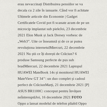
erau nevaccinați ​Distribuirea pensiilor se va
decala cu 2 zile în ianuarie. Când vor fi achitate
Ultimele articole din Economie | Gadget
Certificatele Covid pot fi scanate acum de pe un
microcip implantat sub pieleJoi, 23 decembrie
2021 Elon Musk și Jack Dorsey vorbesc de
„Web3”. Uite ce înseamnă și de ce ar putea
revoluționa internetulMiercuri, 22 decembrie
2021 Nu știi ce îți dorești de Crăciun? 6
produse Samsung perfecte de pus sub
bradMiercuri, 22 decembrie 2021 Laptopul
HUAWEI MateBook 14s și monitorul HUAWEI
MateView GT 34’’: un duo complet și cadoul
perfect de CrăciunMarți, 21 decembrie 2021 [P]
ASUS BR1100C: conceput pentru învățare
neîntreruptăJoi, 16 decembrie 2021
​FOTO
Oppo a lansat modelul de telefon pliabil Oppo