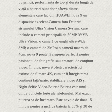
puternică, performanța de top și durata lungă de
viață a bateriei sunt doar câteva dintre
elementele care fac din HUAWEI nova 9 un
dispozitiv excelent.Camera foto Datorită
sistemului Ultra Vision Camera System, care
include o cameră principală de 50MP RYYB
Ultra Vision, o cameră cu unghi ultra-Wide
8MP, o cameră de 2MP și o cameră macro de
4cm, nova 9 poate fi alegerea perfectă pentru
pasionații de fotografie sau creatorii de conținut
video. În plus, nova 9 oferă caracteristici
extinse de filmare 4K, cum ar fi înregistrarea
continuă față/spate, stabilizare video AIS și
Night Selfie Video.Baterie Bateria este unul
dintre punctele forte ale telefonului. Mai exact,
puterea sa de încărcare. Este nevoie de doar 15
minute pentru a încărca bateria la 53% și 38 de