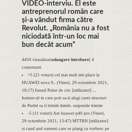
​​VIDEO-interviu. El este
antreprenorul român care
și-a vândut firma către
Revolut. „România nu a fost
niciodată într-un loc mai
bun decât acum”
4450 vizualizari
adaugare întrebare
[ 4
comentarii
+5 (21 voturi) cel mai mult imi place la
HUAWEI nova 9.. (Vineri, 29 octombrie 2021,
10:17) Ismail Paine de circ [utilizator] ...
feature-ul in care poti sa-ti alegi carei structuri
de Partid sa ii trimiti datele. raspunde trimite
-5 (11 voturi) Am huawei p40 pro (Vineri,
29 octombrie 2021, 13:47) MTTRN [utilizator]
si cand aud oameni care se plang ca vorbesc pe