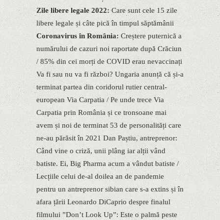
Zile libere legale 2022:
Care sunt cele 15 zile
libere legale și câte pică în timpul săptămânii
Coronavirus în România:
Creștere puternică a
numărului de cazuri noi raportate după Crăciun
/ 85% din cei morți de COVID erau nevaccinați
Va fi sau nu va fi război? Ungaria anunță că și-a
terminat partea din coridorul rutier central-
european Via Carpatia / Pe unde trece Via
Carpatia prin România și ce tronsoane mai
avem și noi de terminat 53 de personalități care
ne-au părăsit în 2021 Dan Paștiu, antreprenor:
Când vine o criză, unii plâng iar alții vând
batiste. Ei, Big Pharma acum a vândut batiste /
Lecțiile celui de-al doilea an de pandemie
pentru un antreprenor sibian care s-a extins și în
afara țării Leonardo DiCaprio despre finalul
filmului ”Donʼt Look Up”: Este o palmă peste