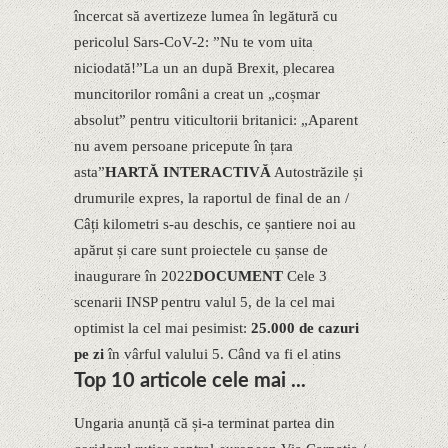
încercat să avertizeze lumea în legătură cu
pericolul Sars-CoV-2: ”Nu te vom uita
niciodată!”La un an după Brexit, plecarea
muncitorilor români a creat un „coșmar
absolut” pentru viticultorii britanici: „Aparent
nu avem persoane pricepute în țara
asta”
HARTĂ INTERACTIVĂ
Autostrăzile și
drumurile expres, la raportul de final de an /
Câți kilometri s-au deschis, ce șantiere noi au
apărut și care sunt proiectele cu șanse de
inaugurare în 2022
​DOCUMENT
Cele 3
scenarii INSP pentru valul 5, de la cel mai
optimist la cel mai pesimist:
25.000 de cazuri
pe zi
în vârful valului 5. Când va fi el atins
Top 10 articole cele mai ...
Ungaria anunță că și-a terminat partea din