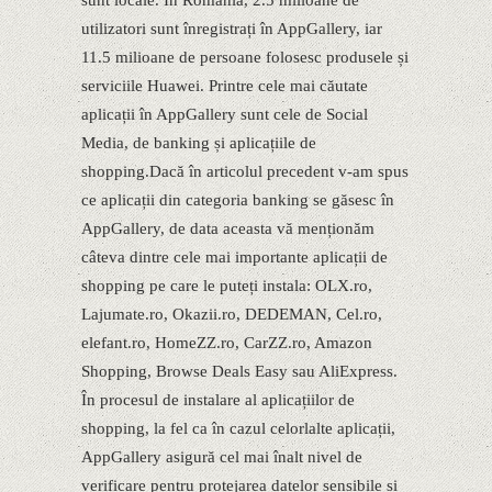
sunt locale. În România, 2.5 milioane de
utilizatori sunt înregistrați în AppGallery, iar
11.5 milioane de persoane folosesc produsele și
serviciile Huawei. Printre cele mai căutate
aplicații în AppGallery sunt cele de Social
Media, de banking și aplicațiile de
shopping.Dacă în articolul precedent v-am spus
ce aplicații din categoria banking se găsesc în
AppGallery, de data aceasta vă menționăm
câteva dintre cele mai importante aplicații de
shopping pe care le puteți instala: OLX.ro,
Lajumate.ro, Okazii.ro, DEDEMAN, Cel.ro,
elefant.ro, HomeZZ.ro, CarZZ.ro, Amazon
Shopping, Browse Deals Easy sau AliExpress.
În procesul de instalare al aplicațiilor de
shopping, la fel ca în cazul celorlalte aplicații,
AppGallery asigură cel mai înalt nivel de
verificare pentru protejarea datelor sensibile și