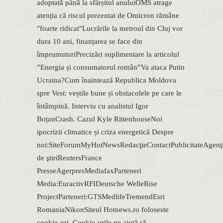
adoptată până la sfârșitul anuluiOMS atrage
atenția că riscul prezentat de Omicron rămâne
"foarte ridicat"Lucrările la metroul din Cluj vor
dura 10 ani, finanțarea se face din
împrumuturiPrecizări suplimentare la articolul
”Energia și consumatorul român”Va ataca Putin
Ucraina?Cum înaintează Republica Moldova
spre Vest: veștile bune și obstacolele pe care le
întâmpină. Interviu cu analistul Igor
BoțanCrash. Cazul Kyle RittenhouseNoi
ipocrizii climatice și criza energetică Despre
noi:SiteForumMyHotNewsRedacţieContactPublicitateAgenţi
de ştiriReutersFrance
PresseAgerpresMediafaxParteneri
Media:EuractivRFIDeutsche WelleRise
ProjectParteneri:GTSMedlifeTremendEsri
RomaniaNikonSiteul Hotnews.ro foloseste
cookie-uri. Cookie-urile ne ajută să