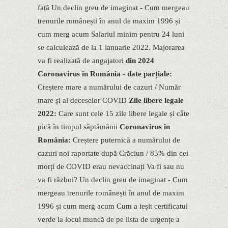
față Un declin greu de imaginat - Cum mergeau
trenurile românești în anul de maxim 1996 și
cum merg acum Salariul minim pentru 24 luni
se calculează de la 1 ianuarie 2022. Majorarea
va fi realizată de angajatori
din 2024
Coronavirus în România - date parțiale:
Creștere mare a numărului de cazuri / Număr
mare și al deceselor COVID
Zile libere legale
2022:
Care sunt cele 15 zile libere legale și câte
pică în timpul săptămânii
Coronavirus în
România:
Creștere puternică a numărului de
cazuri noi raportate după Crăciun / 85% din cei
morți de COVID erau nevaccinați Va fi sau nu
va fi război? Un declin greu de imaginat - Cum
mergeau trenurile românești în anul de maxim
1996 și cum merg acum Cum a ieșit certificatul
verde la locul muncă de pe lista de urgențe a