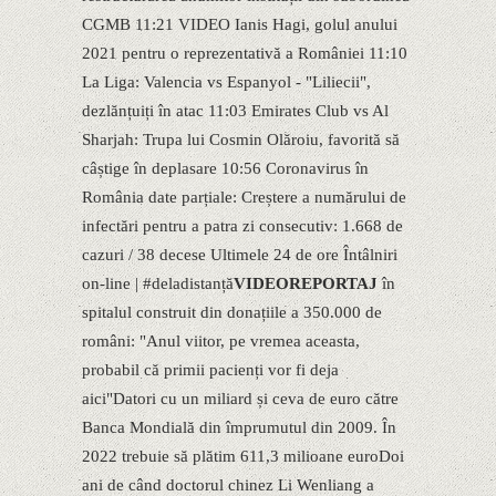
CGMB 11:21 VIDEO Ianis Hagi, golul anului
2021 pentru o reprezentativă a României 11:10
La Liga: Valencia vs Espanyol - "Liliecii",
dezlănțuiți în atac 11:03 Emirates Club vs Al
Sharjah: Trupa lui Cosmin Olăroiu, favorită să
câștige în deplasare 10:56 Coronavirus în
România date parțiale: Creștere a numărului de
infectări pentru a patra zi consecutiv: 1.668 de
cazuri / 38 decese Ultimele 24 de ore Întâlniri
on-line | #deladistanță
VIDEOREPORTAJ
în
spitalul construit din donațiile a 350.000 de
români: "Anul viitor, pe vremea aceasta,
probabil că primii pacienți vor fi deja
aici"Datori cu un miliard și ceva de euro către
Banca Mondială din împrumutul din 2009. În
2022 trebuie să plătim 611,3 milioane euroDoi
ani de când doctorul chinez Li Wenliang a