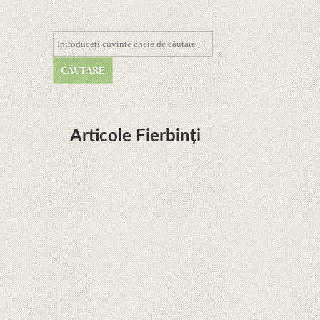
Articole Fierbinți
Dota Anime venind la Netflix în această lună de
la Legenda Korra Studio Mir
Curtea Supremă reglementează în favoarea
Google în Oracle Java Fight
Zvon: aplicațiile Google nu se mai pot instala pe