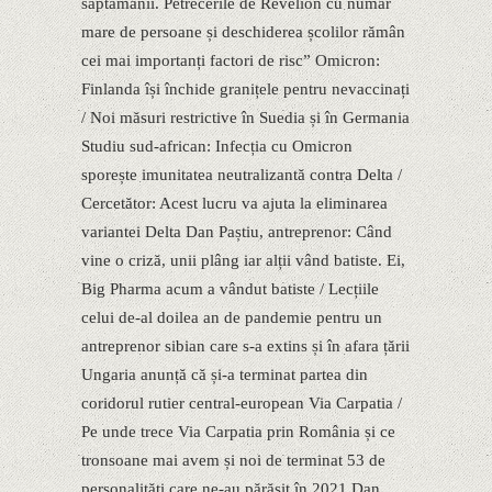
săptămânii. Petrecerile de Revelion cu număr
mare de persoane și deschiderea școlilor rămân
cei mai importanți factori de risc” Omicron:
Finlanda își închide granițele pentru nevaccinați
/ Noi măsuri restrictive în Suedia și în Germania
Studiu sud-african: Infecția cu Omicron
sporește imunitatea neutralizantă contra Delta /
Cercetător: Acest lucru va ajuta la eliminarea
variantei Delta Dan Paștiu, antreprenor: Când
vine o criză, unii plâng iar alții vând batiste. Ei,
Big Pharma acum a vândut batiste / Lecțiile
celui de-al doilea an de pandemie pentru un
antreprenor sibian care s-a extins și în afara țării
Ungaria anunță că și-a terminat partea din
coridorul rutier central-european Via Carpatia /
Pe unde trece Via Carpatia prin România și ce
tronsoane mai avem și noi de terminat 53 de
personalități care ne-au părăsit în 2021 Dan