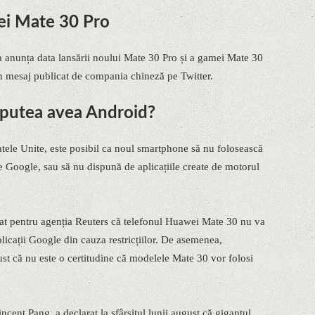
ei Mate 30 Pro
a anunța data lansării noului Mate 30 Pro și a gamei Mate 30
n mesaj publicat de compania chineză pe Twitter.
putea avea Android?
atele Unite, este posibil ca noul smartphone să nu folosească
e Google, sau să nu dispună de aplicațiile create de motorul
at pentru agenția Reuters că telefonul Huawei Mate 30 nu va
licații Google din cauza restricțiilor. De asemenea,
st că nu este o certitudine că modelele Mate 30 vor folosi
cent Pang, a declarat la sfârșitul lunii august că gigantul