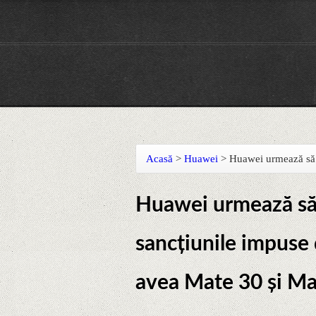
Acasă
>
Huawei
>
Huawei urmează să l
Huawei urmează să 
sancțiunile impuse 
avea Mate 30 și Ma