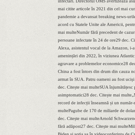
infectări. Directorul OMS avertizează a
mai citite articole în 2021 din cel mai cu
pandemie a devansat breaking news-urile
acord cu Statele Unite ale Americii, pent
mai multeNumăr fără precedent de cazuri
persoane infectate în 24 de ore29 dec. C
Alexa, asistentul vocal de la Amazon, i-a
amenințări din 2022, în viziunea Atlanti
agravare a problemelor economice28 dec.
China a fost întors din drum din cauza n
armat în SUA. Patru oameni au fost uciși î
dec. Citește mai multeSUA înjumătățesc 
asimptomatici28 dec. Citește mai multe
record de infecții înseamnă și un număr-r
multePagube de 170 de miliarde de dolar
dec. Citește mai multeArnold Schwarzene
fără adăpost27 dec. Citește mai multeMili
Biden și soția sa în videoconferința de 