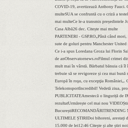
COVID-19, avertizează Anthony Fauci. C
multeSUA se confruntă cu o criză a testel
mai multeCe le-a transmis președintele J
Casa Albă26 dec. Citește mai multe
PARTENERI - GSP.RO„Până când mori, nu t
sute de goluri pentru Manchester United 
Ce i-a spus Loredana Groza lui Florin S
de anObservatornews.roFilmul crimei din 
mult mai în vârstă. Bărbatul bănuia că
trebuie să se revigoreze și cea mai bună m
Europă în roşu, cu excepţia României„. Ce
TelekomsportIncredibil! Vedetă ziua, prosti
PUBLICITATEAmestecă o linguriță de IM
rezultatUrmărește cel mai nou VIDEOȘti
BucureștiRECOMANDĂRITRENDING
ULTIMELE ȘTIRIDoi bihoreni, arestați de p
15.000 de lei12:46 Citește și alte știri 