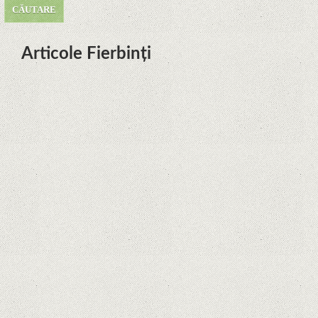
Articole Fierbinți
Dota Anime venind la Netflix în
această lună de la Legenda Korra
Studio Mir
Curtea Supremă reglementează în
favoarea Google în Oracle Java
Fight
Zvon: aplicațiile Google nu se mai
pot instala pe terminalele Huawei
cu procesoare Kirin