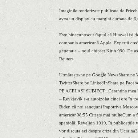
Imaginile renderizate publicate de Pric
avea un display cu margini curbate de 6,
Este binecunoscut faptul că Huawei își d
compania americană Apple. Experții cred
generație – noul chipset Kirin 990. De 
Reuters.
Urmărește-ne pe Google NewsShare pe W
TwitterShare pe LinkedInShare pe Face
PE ACELAȘI SUBIECT „Carantina mea VIP
– Reykjavik s-a autoizolat cinci ore în to
Biden că noi sancţiuni împotriva Moscove
american08:55 Citește mai multeCum a fo
spaniolă. Revelion 1919, în publicațiile 
vor discuta azi despre criza din Ucraina