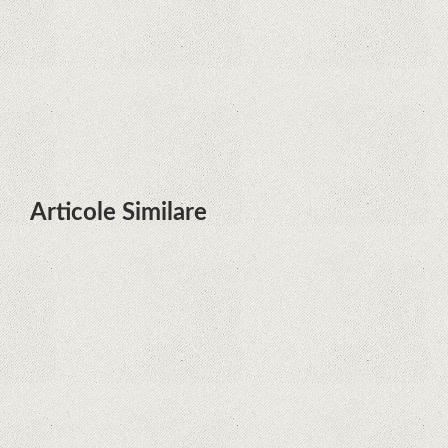
Huawei P50 primeşte o posibilă
dată de lansare şi e mai curând
decât credeam; Are cameră
telephoto cu zoom optic variabil
Articole Similare