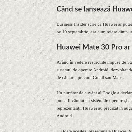
Când se lansează Huaw
Business Insider scrie că Huawei ar pute
pe 19 septembrie, așa cum reiese dintr-u
Huawei Mate 30 Pro ar 
Având în vedere restricțiile impuse de St
sistemul de operare Android, dezvoltat d
de căutare, precum Gmail sau Maps.
Un purtător de cuvânt al Google a declar
putea fi vândut cu sistem de operare și ap
reprezentanții Huawei au precizat în augu
Android.
Cu toate acestea, președintele Huawei, Vin