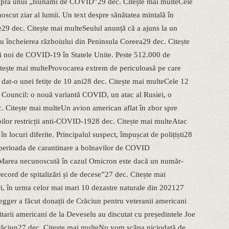
supra unui „tsunami de COVID”29 dec. Citește mai multeCele
noscut ziar al lumii. Un text despre sănătatea mintală în
29 dec. Citește mai multeSeulul anunță că a ajuns la un
ru încheierea războiului din Peninsula Coreea29 dec. Citește
 noi de COVID-19 în Statele Unite. Peste 512.000 de
itește mai multeProvocarea extrem de periculoasă pe care
 dat-o unei fetițe de 10 ani28 dec. Citește mai multeCele 12
c Council: o nouă variantă COVID, un atac al Rusiei, o
 Citește mai multeUn avion american aflat în zbor spre
oilor restricții anti-COVID-1928 dec. Citește mai multeAtac
n locuri diferite. Principalul suspect, împușcat de polițiști28
perioada de carantinare a bolnavilor de COVID
„Marea necunoscută în cazul Omicron este dacă un număr-
ecord de spitalizări și de decese”27 dec. Citește mai
i, în urma celor mai mari 10 dezastre naturale din 202127
gger a făcut donații de Crăciun pentru veteranii americani
tarii americani de la Deveselu au discutat cu președintele Joe
Crăciun27 dec. Citește mai multeNu vom scăpa niciodată de