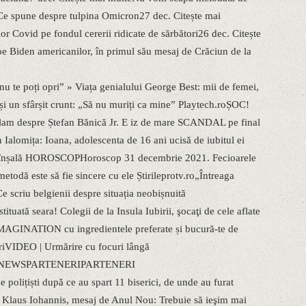
e spune despre tulpina Omicron27 dec. Citește mai
or Covid pe fondul cererii ridicate de sărbători26 dec. Citește
oe Biden americanilor, în primul său mesaj de Crăciun de la
e poți opri” » Viața genialului George Best: mii de femei,
și un sfârșit crunt: „Să nu muriți ca mine” Playtech.roȘOC!
alam despre Ștefan Bănică Jr. E iz de mare SCANDAL pe final
Ialomița: Ioana, adolescenta de 16 ani ucisă de iubitul ei
 îl înșală HOROSCOPHoroscop 31 decembrie 2021. Fecioarele
etodă este să fie sincere cu ele Știrileprotv.ro„Întreaga
 scriu belgienii despre situația neobișnuită
tuată seara! Colegii de la Insula Iubirii, şocaţi de cele aflate
AGINATION cu ingredientele preferate și bucură-te de
riVIDEO | Urmărire cu focuri lângă
 NEWSPARTENERIPARTENERI
olițiști după ce au spart 11 biserici, de unde au furat
noi Klaus Iohannis, mesaj de Anul Nou: Trebuie să ieşim mai