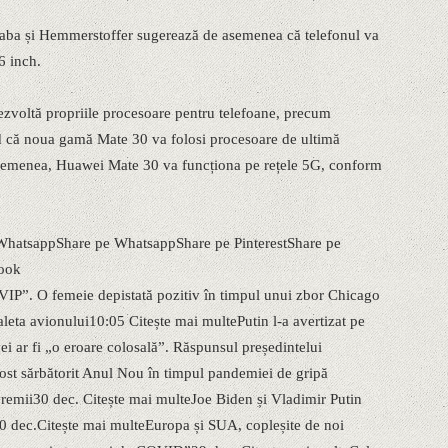
ebaba și Hemmerstoffer sugerează de asemenea că telefonul va
6 inch.
ezvoltă propriile procesoare pentru telefoane, precum
 că noua gamă Mate 30 va folosi procesoare de ultimă
asemenea, Huawei Mate 30 va funcționa pe rețele 5G, conform
hatsappShare pe WhatsappShare pe PinterestShare pe
book
”. O femeie depistată pozitiv în timpul unui zbor Chicago
aleta avionului10:05 Citește mai multePutin l-a avertizat pe
i ar fi „o eroare colosală”. Răspunsul președintelui
st sărbătorit Anul Nou în timpul pandemiei de gripă
vremii30 dec. Citește mai multeJoe Biden și Vladimir Putin
30 dec.Citește mai multeEuropa și SUA, copleșite de noi