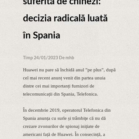
suferită de chinezi:
decizia radicală luată
în Spania
Timp 24/01/2023 De mhb
Huawei nu pare să închidă anul ”pe plus”, după
cel mai recent anunț venit din partea unuia
dintre cei mai importanți furnizori de
telecomunicații din Spania, Telefonica.
În decembrie 2019, operatorul Telefonica din
Spania anunța cu surle și trâmbițe că nu dă
crezare zvonurilor de spionaj inițiate de
americani față de Huawei. În consecință, a