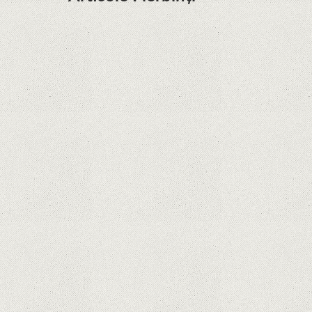
Dota Anime venind la Netflix în această lună de
la Legenda Korra Studio Mir
Curtea Supremă reglementează în favoarea
Google în Oracle Java Fight
Zvon: aplicațiile Google nu se mai pot instala pe
terminalele Huawei cu procesoare Kirin
Huawei P50 primeşte o posibilă dată de lansare
şi e mai curând decât credeam; Are cameră
telephoto cu zoom optic variabil