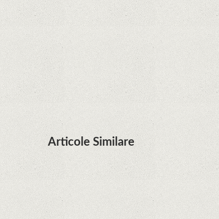
Zvon: aplicațiile Google nu se mai pot instala pe
terminalele Huawei cu procesoare Kirin
Huawei P50 primeşte o posibilă dată de lansare
şi e mai curând decât credeam; Are cameră
telephoto cu zoom optic variabil
Articole Similare