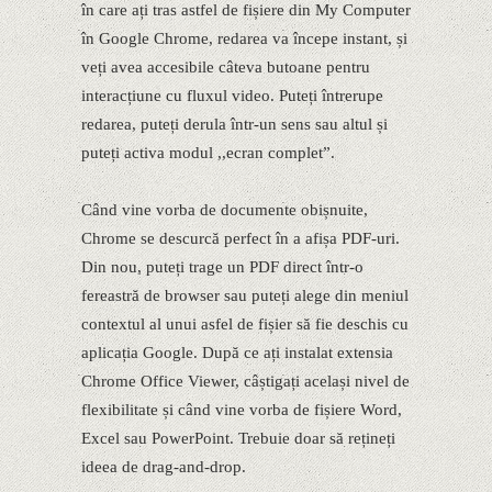
în care ați tras astfel de fișiere din My Computer
în Google Chrome, redarea va începe instant, și
veți avea accesibile câteva butoane pentru
interacțiune cu fluxul video. Puteți întrerupe
redarea, puteți derula într-un sens sau altul și
puteți activa modul ,,ecran complet”.
Când vine vorba de documente obișnuite,
Chrome se descurcă perfect în a afișa PDF-uri.
Din nou, puteți trage un PDF direct într-o
fereastră de browser sau puteți alege din meniul
contextul al unui asfel de fișier să fie deschis cu
aplicația Google. După ce ați instalat extensia
Chrome Office Viewer, câștigați același nivel de
flexibilitate și când vine vorba de fișiere Word,
Excel sau PowerPoint. Trebuie doar să rețineți
ideea de drag-and-drop.