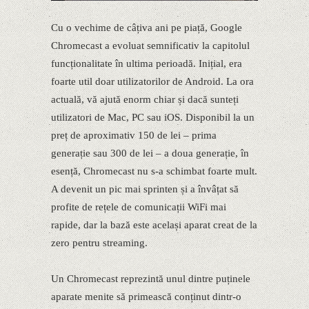
Cu o vechime de câțiva ani pe piață, Google
Chromecast a evoluat semnificativ la capitolul
funcționalitate în ultima perioadă. Inițial, era
foarte util doar utilizatorilor de Android. La ora
actuală, vă ajută enorm chiar și dacă sunteți
utilizatori de Mac, PC sau iOS. Disponibil la un
preț de aproximativ 150 de lei – prima
generație sau 300 de lei – a doua generație, în
esență, Chromecast nu s-a schimbat foarte mult.
A devenit un pic mai sprinten și a învâțat să
profite de rețele de comunicații WiFi mai
rapide, dar la bază este același aparat creat de la
zero pentru streaming.
Un Chromecast reprezintă unul dintre puținele
aparate menite să primească conținut dintr-o