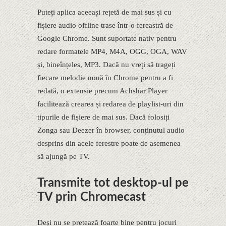
Puteți aplica aceeași rețetă de mai sus și cu
fișiere audio offline trase într-o fereastră de
Google Chrome. Sunt suportate nativ pentru
redare formatele MP4, M4A, OGG, OGA, WAV
și, bineînțeles, MP3. Dacă nu vreți să trageți
fiecare melodie nouă în Chrome pentru a fi
redată, o extensie precum Achshar Player
facilitează crearea și redarea de playlist-uri din
tipurile de fișiere de mai sus. Dacă folosiți
Zonga sau Deezer în browser, conținutul audio
desprins din acele ferestre poate de asemenea
să ajungă pe TV.
Transmite tot desktop-ul pe
TV prin Chromecast
Deși nu se pretează foarte bine pentru jocuri