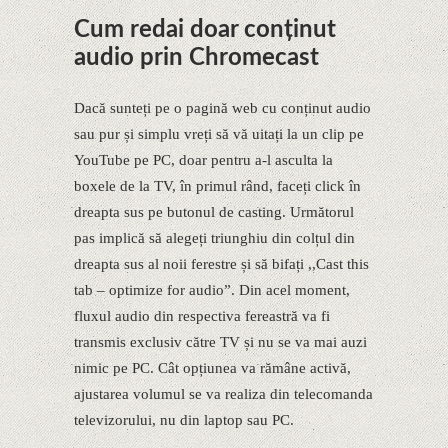
Cum redai doar conținut
audio prin Chromecast
Dacă sunteți pe o pagină web cu conținut audio
sau pur și simplu vreți să vă uitați la un clip pe
YouTube pe PC, doar pentru a-l asculta la
boxele de la TV, în primul rând, faceți click în
dreapta sus pe butonul de casting. Următorul
pas implică să alegeți triunghiu din colțul din
dreapta sus al noii ferestre și să bifați ,,Cast this
tab – optimize for audio”. Din acel moment,
fluxul audio din respectiva fereastră va fi
transmis exclusiv către TV și nu se va mai auzi
nimic pe PC. Cât opțiunea va rămâne activă,
ajustarea volumul se va realiza din telecomanda
televizorului, nu din laptop sau PC.