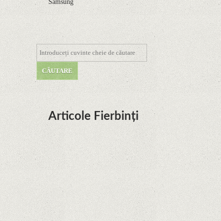
Samsung
Articole Fierbinți
Dota Anime venind la Netflix în această lună de
la Legenda Korra Studio Mir
Curtea Supremă reglementează în favoarea
Google în Oracle Java Fight