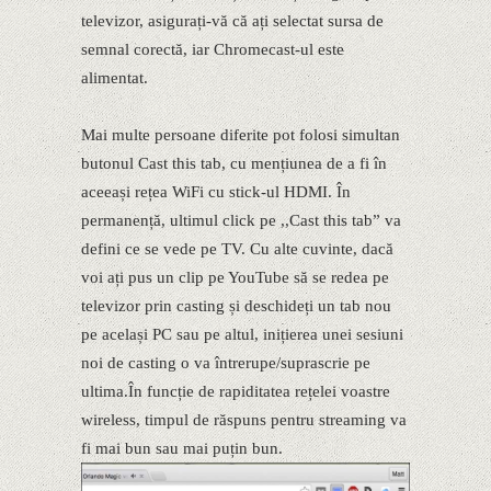
televizor, asigurați-vă că ați selectat sursa de
semnal corectă, iar Chromecast-ul este
alimentat.
Mai multe persoane diferite pot folosi simultan
butonul Cast this tab, cu mențiunea de a fi în
aceeași rețea WiFi cu stick-ul HDMI. În
permanență, ultimul click pe ,,Cast this tab” va
defini ce se vede pe TV. Cu alte cuvinte, dacă
voi ați pus un clip pe YouTube să se redea pe
televizor prin casting și deschideți un tab nou
pe același PC sau pe altul, inițierea unei sesiuni
noi de casting o va întrerupe/suprascrie pe
ultima.În funcție de rapiditatea rețelei voastre
wireless, timpul de răspuns pentru streaming va
fi mai bun sau mai puțin bun.