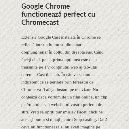
Google Chrome
funcționează perfect cu
Chromecast
Extensia Google Cast instalată în Chrome se
reflectă într-un buton suplimentar
dreptunghiular în colțul din dreapta sus. Când
faceți click pe el, prima opțiunea este de a
transmite pe TV conținutul web al tab-ului
curent – Cast this tab. În câteva secunde,
indiferent ce se perindă prin fereastra de
Chrome va fi afișat instant pe televizor. Nu
contează dacă vorbim de un film online, un clip
pe YouTube sau website-ul vostru preferat de
știri. Vreți să opriți transmisia? Faceți click pe
același buton și optați pentru Stop casting. Dacă
ceva nu funcționează și nu aveți imagine pe