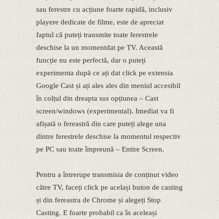
sau ferestre cu acțiune foarte rapidă, inclusiv
playere dedicate de filme, este de apreciat
faptul că puteți transmite toate ferestrele
deschise la un momentdat pe TV. Această
funcție nu este perfectă, dar o puteți
experimenta după ce ați dat click pe extensia
Google Cast și ați ales ales din meniul accesibil
în colțul din dreapta sus opțiunea – Cast
screen/windows (experimental). Imediat va fi
afișată o fereastră din care puteți alege una
dintre ferestrele deschise la momentul respectiv
pe PC sau toate împreună – Entire Screen.
Pentru a întrerupe transmisia de conținut video
către TV, faceți click pe același buton de casting
și din fereastra de Chrome și alegeți Stop
Casting. E foarte probabil ca în aceleași