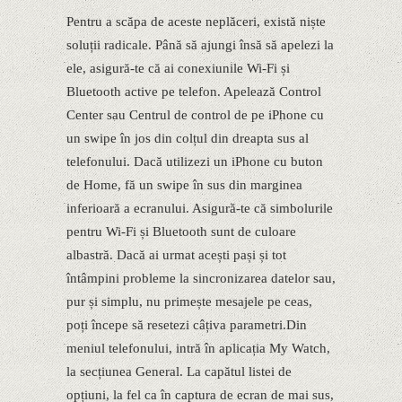
Pentru a scăpa de aceste neplăceri, există niște
soluții radicale. Până să ajungi însă să apelezi la
ele, asigură-te că ai conexiunile Wi-Fi și
Bluetooth active pe telefon. Apelează Control
Center sau Centrul de control de pe iPhone cu
un swipe în jos din colțul din dreapta sus al
telefonului. Dacă utilizezi un iPhone cu buton
de Home, fă un swipe în sus din marginea
inferioară a ecranului. Asigură-te că simbolurile
pentru Wi-Fi și Bluetooth sunt de culoare
albastră. Dacă ai urmat acești pași și tot
întâmpini probleme la sincronizarea datelor sau,
pur și simplu, nu primește mesajele pe ceas,
poți începe să resetezi câțiva parametri.Din
meniul telefonului, intră în aplicația My Watch,
la secțiunea General. La capătul listei de
opțiuni, la fel ca în captura de ecran de mai sus,