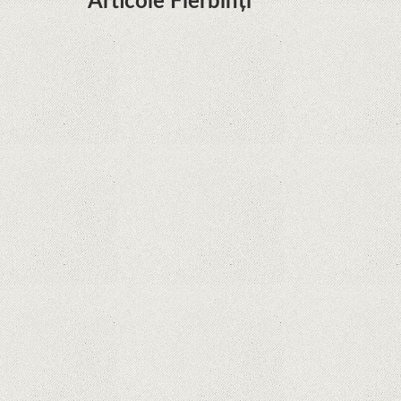
Articole Fierbinți
Dota Anime venind la Netflix în această lună de
la Legenda Korra Studio Mir
Curtea Supremă reglementează în favoarea
Google în Oracle Java Fight
Zvon: aplicațiile Google nu se mai pot instala pe
terminalele Huawei cu procesoare Kirin
Huawei P50 primeşte o posibilă dată de lansare
şi e mai curând decât credeam; Are cameră
telephoto cu zoom optic variabil