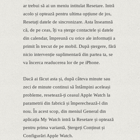
ar trebui să ai un meniu intitulat Resetare. Intră
acolo și optează pentru ultima opțiune de jos,
Resetați datele de sincronizare. Asta înseamnă
că, de pe ceas, îți va șterge contactele și datele
din calendar, împreună cu orice ale informații a
primit în trecut de pe mobil. După ștergere, fără
nicio intervenție suplimentară din partea ta, se
va încerca readucerea lor de pe iPhone.
Dacă ai făcut asta și, după câteva minute sau
zeci de minute continui să întâmpini aceleași
probleme, resetează-ți ceasul Apple Watch la
parametrii din fabrică și împerechează-l din
nou. În acest scop, din meniul General din
aplicația My Watch intră la Resetare și optează
pentru prima variantă, Ștergeți Conținut și
Configurări Apple Watch.