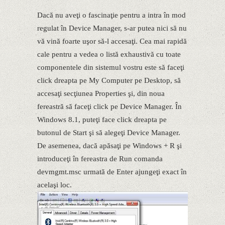
Dacă nu aveţi o fascinaţie pentru a intra în mod
regulat în Device Manager, s-ar putea nici să nu
vă vină foarte uşor să-l accesaţi. Cea mai rapidă
cale pentru a vedea o listă exhaustivă cu toate
componentele din sistemul vostru este să faceţi
click dreapta pe My Computer pe Desktop, să
accesaţi secţiunea Properties şi, din noua
fereastră să faceţi click pe Device Manager. În
Windows 8.1, puteţi face click dreapta pe
butonul de Start şi să alegeţi Device Manager.
De asemenea, dacă apăsaţi pe Windows + R şi
introduceţi în fereastra de Run comanda
devmgmt.msc urmată de Enter ajungeţi exact în
acelaşi loc.