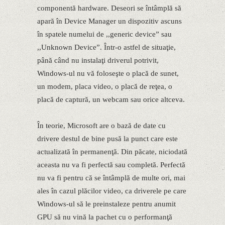
componentă hardware. Deseori se întâmplă să
apară în Device Manager un dispozitiv ascuns
în spatele numelui de ,,generic device” sau
,,Unknown Device”. Într-o astfel de situaţie,
până când nu instalaţi driverul potrivit,
Windows-ul nu vă foloseşte o placă de sunet,
un modem, placa video, o placă de reţea, o
placă de captură, un webcam sau orice altceva.
În teorie, Microsoft are o bază de date cu
drivere destul de bine pusă la punct care este
actualizată în permanenţă. Din păcate, niciodată
aceasta nu va fi perfectă sau completă. Perfectă
nu va fi pentru că se întâmplă de multe ori, mai
ales în cazul plăcilor video, ca driverele pe care
Windows-ul să le preinstaleze pentru anumit
GPU să nu vină la pachet cu o performanţă