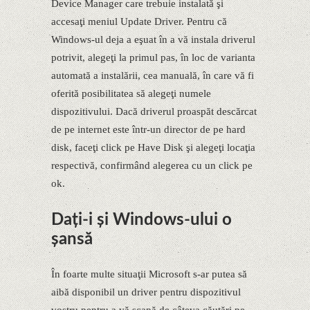
Device Manager care trebuie instalată şi
accesaţi meniul Update Driver. Pentru că
Windows-ul deja a eşuat în a vă instala driverul
potrivit, alegeţi la primul pas, în loc de varianta
automată a instalării, cea manuală, în care vă fi
oferită posibilitatea să alegeţi numele
dispozitivului. Dacă driverul proaspăt descărcat
de pe internet este într-un director de pe hard
disk, faceţi click pe Have Disk şi alegeţi locaţia
respectivă, confirmând alegerea cu un click pe
ok.
Daţi-i şi Windows-ului o
şansă
În foarte multe situaţii Microsoft s-ar putea să
aibă disponibil un driver pentru dispozitivul
vostru pentru a vă scapă de câteva căutări pe