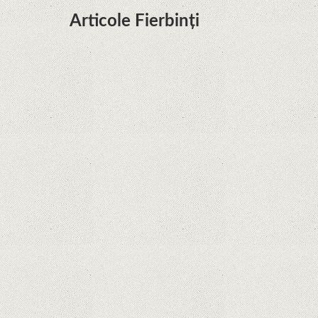
Articole Fierbinți
Dota Anime venind la Netflix în această lună de
la Legenda Korra Studio Mir
Curtea Supremă reglementează în favoarea
Google în Oracle Java Fight
Zvon: aplicațiile Google nu se mai pot instala pe
terminalele Huawei cu procesoare Kirin
Huawei P50 primeşte o posibilă dată de lansare
şi e mai curând decât credeam; Are cameră
telephoto cu zoom optic variabil