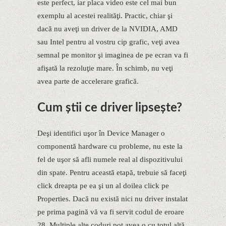
este perfect, iar placa video este cel mai bun
exemplu al acestei realităţi. Practic, chiar şi
dacă nu aveţi un driver de la NVIDIA, AMD
sau Intel pentru al vostru cip grafic, veţi avea
semnal pe monitor şi imaginea de pe ecran va fi
afişată la rezoluţie mare. În schimb, nu veţi
avea parte de accelerare grafică.
Cum ştii ce driver lipseşte?
Deşi identifici uşor în Device Manager o
componentă hardware cu probleme, nu este la
fel de uşor să afli numele real al dispozitivului
din spate. Pentru această etapă, trebuie să faceţi
click dreapta pe ea şi un al doilea click pe
Properties. Dacă nu există nici nu driver instalat
pe prima pagină vă va fi servit codul de eroare
28. Multiple alte coduri pot avea o cu totul altă