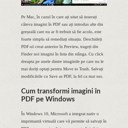
Pe Mac, în cazul în care ați uitat să inserați
câteva imagini în PDF sau ați introdus alte din
greșeală care nu ar fi trebuit să fie acolo, este
foarte simplu să remediați situația. Deschideți
PDF-ul creat anterior în Preview, trageți din
Finder noi imagini în lista din stânga. Cu click
dreapta pe unele dintre imaginile pe care nu le
mai doriți optați pentru Move to Trash. Salvați
modificările cu Save as PDF, la fel ca mai sus.
Cum transformi imagini în
PDF pe Windows
În Windows 10, Microsoft a integrat nativ o
imprimantă virtuală care vă permite să salvați în