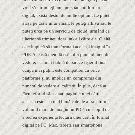
vreți să-l trimiteți unei persoane în format
digital, există destul de multe opțiuni. Le puteți
atașa pe toate unui email, le puteți arhiva sau le
puteți urca pe un serviciu de cloud, urmând ca
ulterior să trimiteți doar link-ul către ele. O altă
cale implică să transformați aceleași imagini în
PDF. Această metodă este, din punctul meu de
vedere, cea mai fiabilă deoarece fișierul final
ocupă mai puțin, este compatibil cu orice
platforme și nu implică un compromis din
punctul de vedere al calității. În plus, dacă ați
făcut efortul să scanați paginile unei cărți,
aceasta este cea mai bună cale de a transforma
volumul mare de imagini în PDF, cu scopul de
a recrea experiența lecturii unei cărți în format
digital pe PC, Mac, tabletă sau smartphone.