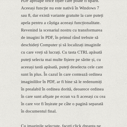
PDF aproape orice fișier care poate fi tipărit.
Aceeași funcție nu este nativă în Windows 7
sau 8, dar există variante gratuite la care puteți
apela pentru a câștiga aceeași funcționalitate.
Revenind la scenariul nostru cu transformarea
de imagini în PDF, în primul rând trebuie să
deschideți Computer și să localizați imaginile
cu care vreți să lucrați. Cu tasta CTRL apăsată
puteți selecta mai multe fișiere pe sărite și, cu
aceeași tastă apăsată, puteți deselecta cele care
sunt în plus. În cazul în care contează ordinea
imaginililor în PDF, ar fi bine să le redenumiți
în prealabil în ordinea dorită, deoarece ordinea
în care sunt afișate pe ecran va fi aceeași cu cea
în care vor fi înșirate pe câte o pagină separată
în documentul final.
Cu imaginile selectate, faceți click dreapta pe