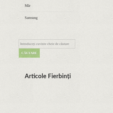
Măr
Samsung
Articole Fierbinți
Dota Anime venind la Netflix în această lună de
la Legenda Korra Studio Mir