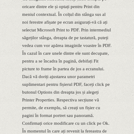
oricare dintre ele și optați pentru Print din
meniul contextual. În colțul din stânga sus al
noi ferestre afișate pe ecran asigurați-vă că ați
selectat Microsoft Print to PDF. Prin intermediul
săgeților stânga, dreapta de pe tastatură, puteți
vedea cum vor apărea imaginile voastre în PDF.
În cazul în care unele dintre ele sunt decupate,
pentru a se încadra în pagină, debifați Fit
picture to frame în partea de jos a ecranului.
Dacă vă doriți ajustarea unor parametri
suplimentari pentru fișierul PDF, faceți click pe
butonul Options din dreapta jos și alegeți
Printer Properties. Respectiva secțiune vă
permite, de exemplu, să creați un fișier cu
pagini în format portret sau panoramă.
Confirmați orice modificare cu un click pe Ok.
În momentul în care ați revenit la fereastra de