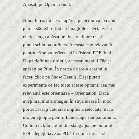
Apăsați pe Open la final.
Noua fereastră ce va apărea pe ecran va avea în
partea stângă o listă cu imaginile selectate. Cu
click stânga apăsat pe fiecare dintre ele, le
puteți schimba ordinea. Aceasta este relevantă
pentru că se va reflecta și în fișierul PDF final.
După definirea ordinii, accesați meniul File și
apăsați pe Print. În partea de jos a ecranului
faceți click pe Show Details. Deși puteți
experimenta ce fac toate aceste opțiuni, cea mai
relevantă este orientarea – Orientation. Dacă
aveți mai multe imagini în stiva aleasă în mod
portret, lăsați valoarea implicită selectată, dacă
nu, puteți opta pentru Landscape sau panoramă.
Cu un click în colțul din stânga jos pe butonul
PDF alegeți Save as PDF. În noua fereastră