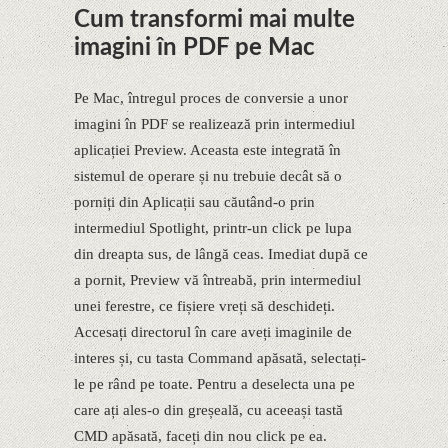
Cum transformi mai multe
imagini în PDF pe Mac
Pe Mac, întregul proces de conversie a unor
imagini în PDF se realizează prin intermediul
aplicației Preview. Aceasta este integrată în
sistemul de operare și nu trebuie decât să o
porniți din Aplicații sau căutând-o prin
intermediul Spotlight, printr-un click pe lupa
din dreapta sus, de lângă ceas. Imediat după ce
a pornit, Preview vă întreabă, prin intermediul
unei ferestre, ce fișiere vreți să deschideți.
Accesați directorul în care aveți imaginile de
interes și, cu tasta Command apăsată, selectați-
le pe rând pe toate. Pentru a deselecta una pe
care ați ales-o din greșeală, cu aceeași tastă
CMD apăsată, faceți din nou click pe ea.