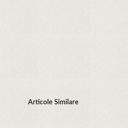
Curtea Supremă reglementează în favoarea
Google în Oracle Java Fight
Zvon: aplicațiile Google nu se mai pot instala pe
terminalele Huawei cu procesoare Kirin
Huawei P50 primeşte o posibilă dată de lansare
şi e mai curând decât credeam; Are cameră
telephoto cu zoom optic variabil
Articole Similare