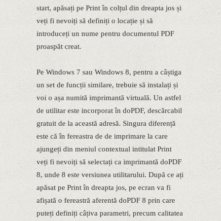
start, apăsați pe Print în colțul din dreapta jos și
veți fi nevoiți să definiți o locație și să
introduceți un nume pentru documentul PDF
proaspăt creat.
Pe Windows 7 sau Windows 8, pentru a câștiga
un set de funcții similare, trebuie să instalați și
voi o așa numită imprimantă virtuală. Un astfel
de utilitar este incorporat în doPDF, descărcabil
gratuit de la această adresă. Singura diferență
este că în fereastra de de imprimare la care
ajungeți din meniul contextual intitulat Print
veți fi nevoiți să selectați ca imprimantă doPDF
8, unde 8 este versiunea utilitarului. După ce ați
apăsat pe Print în dreapta jos, pe ecran va fi
afișată o fereastră aferentă doPDF 8 prin care
puteți definiți câțiva parametri, precum calitatea