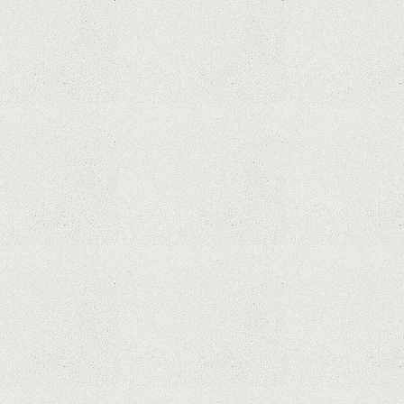
Dota Anime venind la Netflix în această lună de
la Legenda Korra Studio Mir
Curtea Supremă reglementează în favoarea
Google în Oracle Java Fight
Zvon: aplicațiile Google nu se mai pot instala pe
terminalele Huawei cu procesoare Kirin
Huawei P50 primeşte o posibilă dată de lansare
şi e mai curând decât credeam; Are cameră
telephoto cu zoom optic variabil