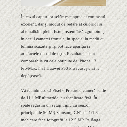
În cazul capturilor selfie este apreciat contrastul
excelent, dar și modul de redare al culorilor și
al tonalității pielii. Este prezent însă zgomotul și
în cazul camerei frontale, în special în medii cu
lumină scăzută și își pot face apariția și
artefactele destul de ușor. Rezultatele sunt
comparabile cu cele obținute de iPhone 13
Pro/Max, însă Huawei P50 Pro reușește să le
depășească.
Vă reamintesc că Pixel 6 Pro are o cameră selfie
de 11.1 MP ultrawide, cu focalizare fixă. În
spate regăsim un setup triplu cu senzor
principal de 50 MP, Samsung GN1 de 1/1.3
inch care face fotografii la 12.5 MP. Pe lângă