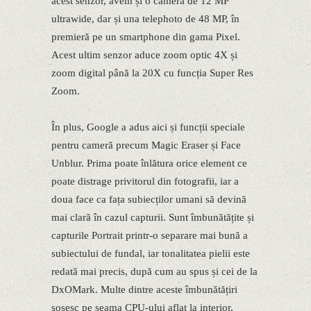
acest senzor, avem și o cameră de 12 MP
ultrawide, dar și una telephoto de 48 MP, în
premieră pe un smartphone din gama Pixel.
Acest ultim senzor aduce zoom optic 4X și
zoom digital până la 20X cu funcția Super Res
Zoom.
În plus, Google a adus aici și funcții speciale
pentru cameră precum Magic Eraser și Face
Unblur. Prima poate înlătura orice element ce
poate distrage privitorul din fotografii, iar a
doua face ca fața subiecților umani să devină
mai clară în cazul capturii. Sunt îmbunătățite și
capturile Portrait printr-o separare mai bună a
subiectului de fundal, iar tonalitatea pielii este
redată mai precis, după cum au spus și cei de la
DxOMark. Multe dintre aceste îmbunătățiri
sosesc pe seama CPU-ului aflat la interior,