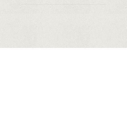
HUAWEI
MĂR
SAMSUNG
COPYRIGHT © 2023 MYHONEYBAKEDFEEDBACK.XYZ. ALL