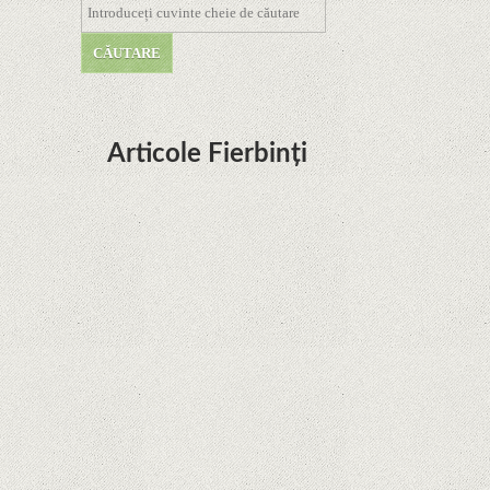
Articole Fierbinți
Dota Anime venind la Netflix în această lună de
la Legenda Korra Studio Mir
Curtea Supremă reglementează în favoarea
Google în Oracle Java Fight
Zvon: aplicațiile Google nu se mai pot instala pe
terminalele Huawei cu procesoare Kirin