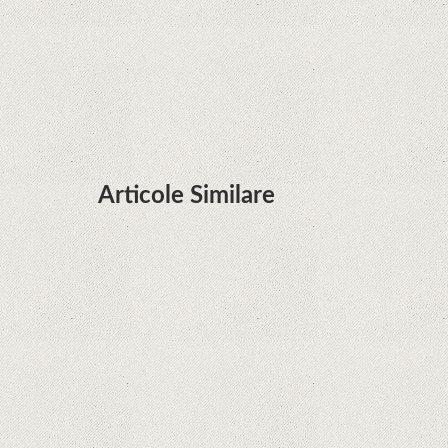
Huawei P50 primeşte o posibilă dată de lansare
şi e mai curând decât credeam; Are cameră
telephoto cu zoom optic variabil
Articole Similare