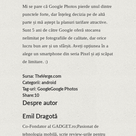
Mi se pare că Google Photos pierde unul dintre
punctele forte, dar înțeleg decizia pe de altă
parte și mă aștept la planuri tarifare atractive.
Sunt 5 ani de către Google oferă stocarea
nelimitat pe fotografiile de calitate, dar orice
lucru bun are și un sfârșit. Aveți opțiunea în a
alege un smartphone din seria Pixel și ați scăpat
de limitare. :)
Sursa: TheVerge.com
Categorii: android
Tag-uri: GoogleGoogle Photos
Share:10
Despre autor
Emil Dragotă
Co-Fondator al GADGET.ro;Pasionat de
tehnologia mobilă, scrie review-urile pentru