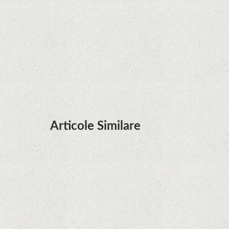
terminalele Huawei cu procesoare Kirin
Huawei P50 primeşte o posibilă dată de lansare
şi e mai curând decât credeam; Are cameră
telephoto cu zoom optic variabil
Articole Similare