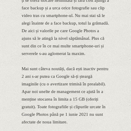
ți se oferă stocare nelimitată și fără cost ajungi a
face backup și a urca orice fotografie sau clip
video tras cu smartphone-ul. Nu mai stai să le
alegi înainte de a face backup, totul la grămadă.
De aici și valorile pe care Google Photos a
ajuns să le atingă la nivel săptămânal. Plus că
sunt din ce în ce mai multe smartphone-uri și
serverele s-au aglomerat la maxim.
Mai sunt câteva noutăți, dacă ești inactiv pentru
2 ani s-ar putea ca Google să-ți șteargă
imaginile (cu o avertizare trimisă în prealabil).
Apar noi unelte de management ce ajută în a
menține stocarea în limita a 15 GB (oferiți
gratuit). Toate fotografiile și clipurile urcate în
Google Photos până pe 1 iunie 2021 nu sunt
afectate de noua limitare.