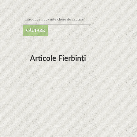
Articole Fierbinți
Dota Anime venind la Netflix în această lună de
la Legenda Korra Studio Mir
Curtea Supremă reglementează în favoarea
Google în Oracle Java Fight
Zvon: aplicațiile Google nu se mai pot instala pe