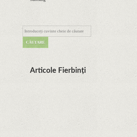
Articole Fierbinți
Dota Anime venind la Netflix în această lună de
la Legenda Korra Studio Mir
Curtea Supremă reglementează în favoarea
Google în Oracle Java Fight