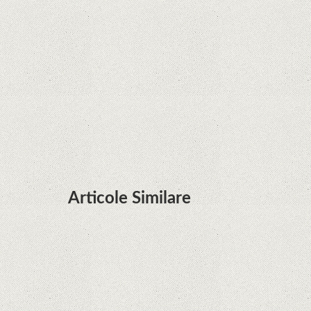
Zvon: aplicațiile Google nu se mai pot instala pe
terminalele Huawei cu procesoare Kirin
Huawei P50 primeşte o posibilă dată de lansare
şi e mai curând decât credeam; Are cameră
telephoto cu zoom optic variabil
Articole Similare