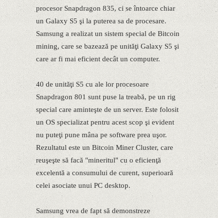
procesor Snapdragon 835, ci se întoarce chiar
un Galaxy S5 şi la puterea sa de procesare.
Samsung a realizat un sistem special de Bitcoin
mining, care se bazează pe unităţi Galaxy S5 şi
care ar fi mai eficient decât un computer.
40 de unităţi S5 cu ale lor procesoare
Snapdragon 801 sunt puse la treabă, pe un rig
special care aminteşte de un server. Este folosit
un OS specializat pentru acest scop şi evident
nu puteţi pune mâna pe software prea uşor.
Rezultatul este un Bitcoin Miner Cluster, care
reuşeşte să facă "mineritul" cu o eficienţă
excelentă a consumului de curent, superioară
celei asociate unui PC desktop.
Samsung vrea de fapt să demonstreze