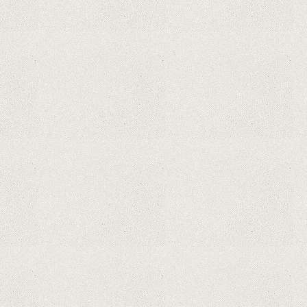
Curtea Supremă reglementează în
favoarea Google în Oracle Java
Fight
Zvon: aplicațiile Google nu se mai
pot instala pe terminalele Huawei
cu procesoare Kirin
Huawei P50 primeşte o posibilă
dată de lansare şi e mai curând
decât credeam; Are cameră
telephoto cu zoom optic variabil