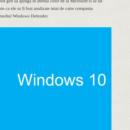
est gen sa ajunga in atentia celor de la Microsoft si sa fie
e ca ele sa fi fost analizate intai de catre compania
termediul Windows Defender.