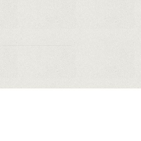
miliarde de dolari din cauza noilor
reguli Apple privind urmărirea
utilizatorilor