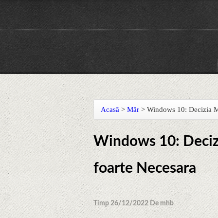
Acasă
>
Măr
>
Windows 10: Decizia M
Windows 10: Deciz
foarte Necesara
Timp 26/12/2022 De mhb