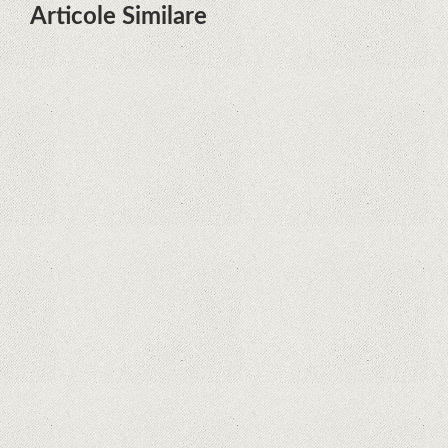
Articole Similare
Descoperire remarcabilă. Genomul
uman nu mai are secrete
iPhone 12 Mini, bijuteria - TECH
REVIEW
Apple cedează, în sfârșit. Piese de
schimb pentru iPhone și Mac, puse
în vânzare
Rețelele sociale au pierdut deja 10