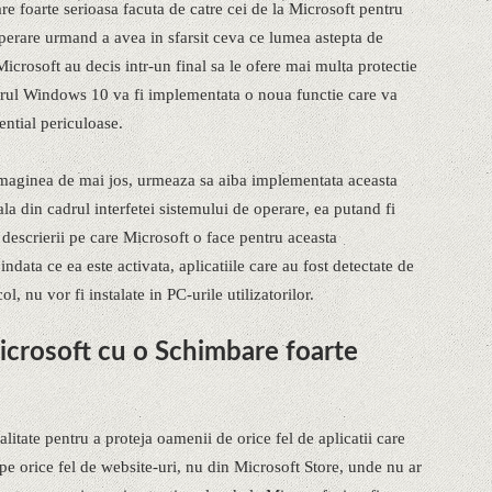
 foarte serioasa facuta de catre cei de la Microsoft pentru
perare urmand a avea in sfarsit ceva ce lumea astepta de
icrosoft au decis intr-un final sa le ofere mai multa protectie
 cadrul Windows 10 va fi implementata o noua functie care va
tential periculoase.
maginea de mai jos, urmeaza sa aiba implementata aceasta
la din cadrul interfetei sistemului de operare, ea putand fi
 descrierii pe care Microsoft o face pentru aceasta
data ce ea este activata, aplicatiile care au fost detectate de
l, nu vor fi instalate in PC-urile utilizatorilor.
crosoft cu o Schimbare foarte
itate pentru a proteja oamenii de orice fel de aplicatii care
 pe orice fel de website-uri, nu din Microsoft Store, unde nu ar