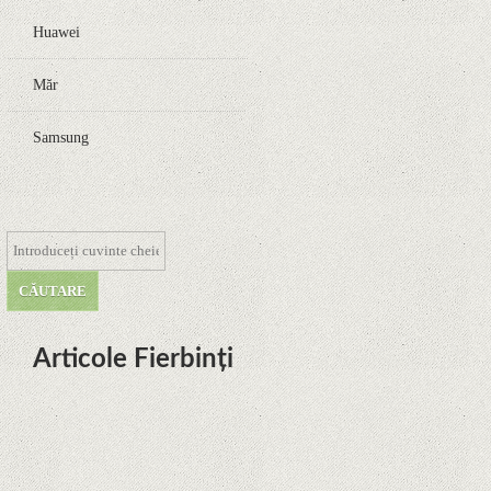
Huawei
Măr
Samsung
Articole Fierbinți
Dota Anime venind la Netflix în
această lună de la Legenda Korra
Studio Mir