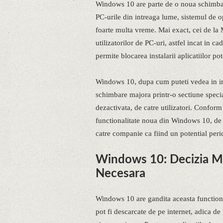
Windows 10 are parte de o noua schimbare
PC-urile din intreaga lume, sistemul de o
foarte multa vreme. Mai exact, cei de la M
utilizatorilor de PC-uri, astfel incat in
permite blocarea instalarii aplicatiilor po
Windows 10, dupa cum puteti vedea in i
schimbare majora printr-o sectiune specia
dezactivata, de catre utilizatori. Conform
functionalitate noua din Windows 10, de in
catre companie ca fiind un potential perico
Windows 10: Decizia Mi
Necesara
Windows 10 are gandita aceasta functional
pot fi descarcate de pe internet, adica de