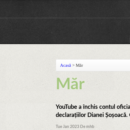
Acasă
>
Măr
Măr
YouTube a închis contul ofici
declarațiilor Dianei Șoșoacă
Tue Jan 2023 De mhb