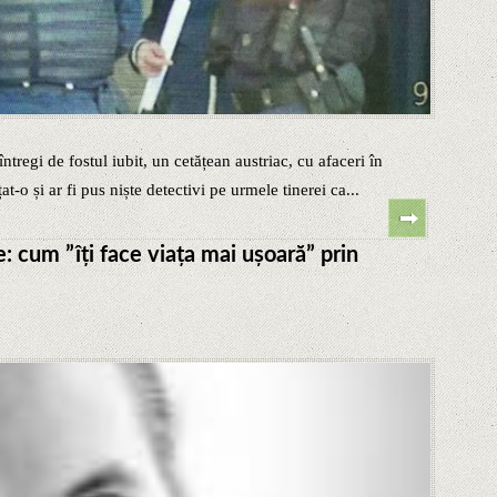
ntregi de fostul iubit, un cetățean austriac, cu afaceri în
t-o și ar fi pus niște detectivi pe urmele tinerei ca...
: cum ”îți face viața mai ușoară” prin