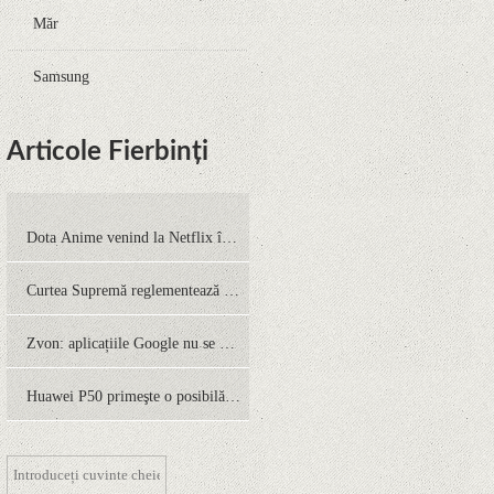
Măr
Samsung
Articole Fierbinți
Dota Anime venind la Netflix în
această lună de la Legenda Korra
Curtea Supremă reglementează în
Studio Mir
favoarea Google în Oracle Java
Zvon: aplicațiile Google nu se mai
Fight
pot instala pe terminalele Huawei
Huawei P50 primeşte o posibilă
cu procesoare Kirin
dată de lansare şi e mai curând
decât credeam; Are cameră
telephoto cu zoom optic variabil