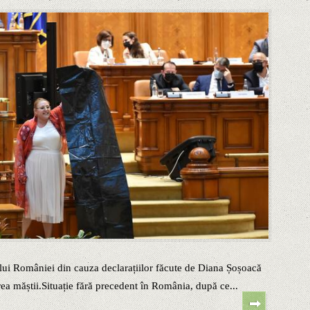
ului României din cauza declarațiilor făcute de Diana Șoșoacă
area măștii.Situație fără precedent în România, după ce...