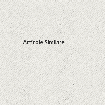
Huawei P50 primeşte o posibilă dată de lansare
şi e mai curând decât credeam; Are cameră
telephoto cu zoom optic variabil
Articole Similare
Descoperire remarcabilă. Genomul uman nu mai
are secrete
iPhone 12 Mini, bijuteria - TECH REVIEW
Apple cedează, în sfârșit. Piese de schimb pentru