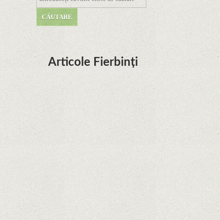
Articole Fierbinți
Dota Anime venind la Netflix în această lună de
la Legenda Korra Studio Mir
Curtea Supremă reglementează în favoarea
Google în Oracle Java Fight
Zvon: aplicațiile Google nu se mai pot instala pe
terminalele Huawei cu procesoare Kirin