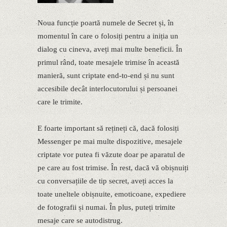
Noua funcție poartă numele de Secret și, în
momentul în care o folosiți pentru a iniția un
dialog cu cineva, aveți mai multe beneficii. În
primul rând, toate mesajele trimise în această
manieră, sunt criptate end-to-end și nu sunt
accesibile decât interlocutorului și persoanei
care le trimite.
E foarte important să rețineți că, dacă folosiți
Messenger pe mai multe dispozitive, mesajele
criptate vor putea fi văzute doar pe aparatul de
pe care au fost trimise. În rest, dacă vă obișnuiți
cu conversațiile de tip secret, aveți acces la
toate uneltele obișnuite, emoticoane, expediere
de fotografii și numai. În plus, puteți trimite
mesaje care se autodistrug.