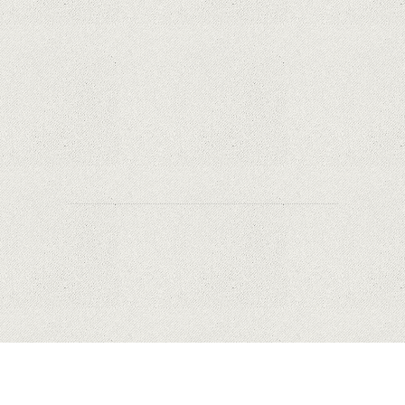
iPhone și Mac, puse în vânzare
Rețelele sociale au pierdut deja 10 miliarde de
dolari din cauza noilor reguli Apple privind
urmărirea utilizatorilor