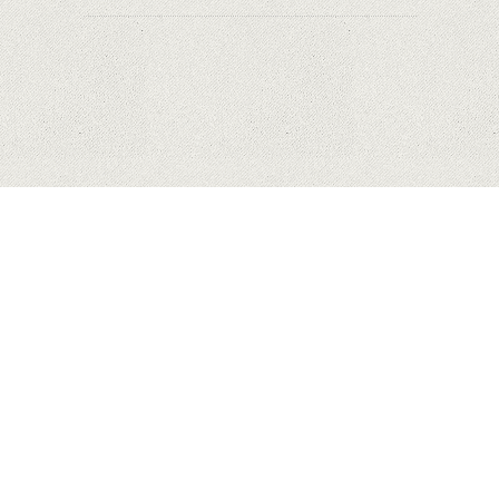
HUAWEI
MĂR
SAMSUNG
COPYRIGHT © 2023 MYHONEYBAKEDFEEDBACK.XYZ. ALL