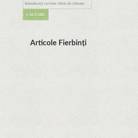
Articole Fierbinți
Dota Anime venind la Netflix în această lună de
la Legenda Korra Studio Mir
Curtea Supremă reglementează în favoarea
Google în Oracle Java Fight
Zvon: aplicațiile Google nu se mai pot instala pe
terminalele Huawei cu procesoare Kirin