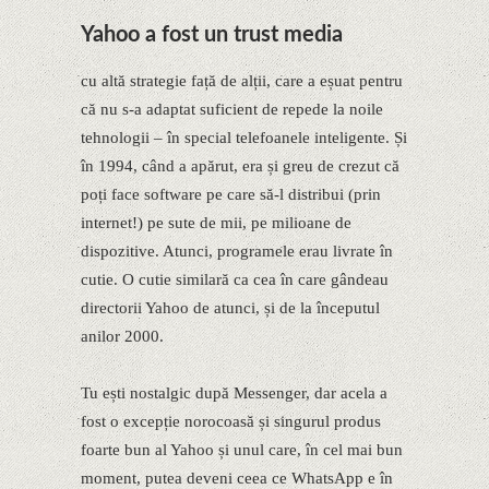
Yahoo a fost un trust media
cu altă strategie față de alții, care a eșuat pentru
că nu s-a adaptat suficient de repede la noile
tehnologii – în special telefoanele inteligente. Și
în 1994, când a apărut, era și greu de crezut că
poți face software pe care să-l distribui (prin
internet!) pe sute de mii, pe milioane de
dispozitive. Atunci, programele erau livrate în
cutie. O cutie similară ca cea în care gândeau
directorii Yahoo de atunci, și de la începutul
anilor 2000.
Tu ești nostalgic după Messenger, dar acela a
fost o excepție norocoasă și singurul produs
foarte bun al Yahoo și unul care, în cel mai bun
moment, putea deveni ceea ce WhatsApp e în