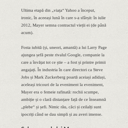
Ultima etapă din „viața“ Yahoo a început,
ironic, în aceeași lună în care s-a sfârșit: în iulie
2012, Mayer semna contractul vieții ei (de până
acum).
Fosta iubită (și, uneori, amantă) a lui Larry Page
ajungea șefă peste rivalul Google, companie la
care a învățat tot ce știe – a fost și printre primii
angajați. În industria în care directori ca Steve
Jobs și Mark Zuckerberg poartă aceiași adidași,
aceleași tricouri de la eveniment la eveniment,
Mayer era o femeie rafinată: rochii scumpe,
ambiție și o clară distanțare față de ce înseamnă
„plebe“ și șefi. Nimic rău, căci și ceilalți sunt
ipocriți când se dau simpli și au averi imense.