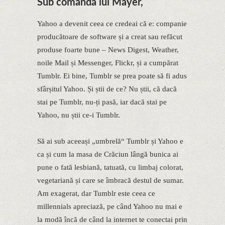
Sub comanda lui Mayer,
Yahoo a devenit ceea ce credeai că e: companie
producătoare de software și a creat sau refăcut
produse foarte bune – News Digest, Weather,
noile Mail și Messenger, Flickr, și a cumpărat
Tumblr. Ei bine, Tumblr se prea poate să fi adus
sfârșitul Yahoo. Și știi de ce? Nu știi, că dacă
stai pe Tumblr, nu-ți pasă, iar dacă stai pe
Yahoo, nu știi ce-i Tumblr.
Să ai sub aceeași „umbrelă“ Tumblr și Yahoo e
ca și cum la masa de Crăciun lângă bunica ai
pune o fată lesbiană, tatuată, cu limbaj colorat,
vegetariană și care se îmbracă destul de sumar.
Am exagerat, dar Tumblr este ceea ce
millennials apreciază, pe când Yahoo nu mai e
la modă încă de când la internet te conectai prin