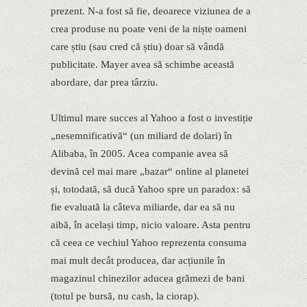
prezent. N-a fost să fie, deoarece viziunea de a
crea produse nu poate veni de la niște oameni
care știu (sau cred că știu) doar să vândă
publicitate. Mayer avea să schimbe această
abordare, dar prea târziu.
Ultimul mare succes al Yahoo a fost o investiție
„nesemnificativă“ (un miliard de dolari) în
Alibaba, în 2005. Acea companie avea să
devină cel mai mare „bazar“ online al planetei
și, totodată, să ducă Yahoo spre un paradox: să
fie evaluată la câteva miliarde, dar ea să nu
aibă, în același timp, nicio valoare. Asta pentru
că ceea ce vechiul Yahoo reprezenta consuma
mai mult decât producea, dar acțiunile în
magazinul chinezilor aducea grămezi de bani
(totul pe bursă, nu cash, la ciorap).