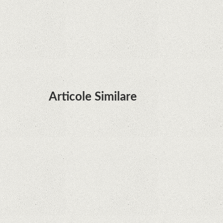
Huawei P50 primeşte o posibilă dată de lansare
şi e mai curând decât credeam; Are cameră
telephoto cu zoom optic variabil
Articole Similare