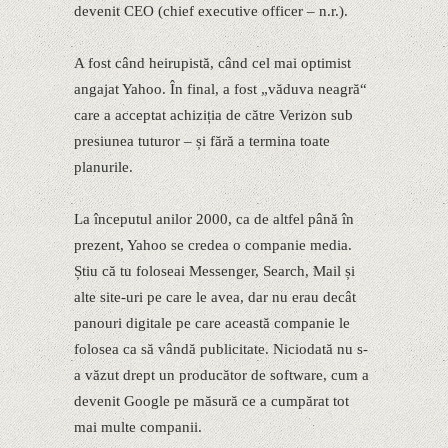
devenit CEO (chief executive officer – n.r.).
A fost când heirupistă, când cel mai optimist
angajat Yahoo. În final, a fost „văduva neagră“
care a acceptat achiziția de către Verizon sub
presiunea tuturor – și fără a termina toate
planurile.
La începutul anilor 2000, ca de altfel până în
prezent, Yahoo se credea o companie media.
Știu că tu foloseai Messenger, Search, Mail și
alte site-uri pe care le avea, dar nu erau decât
panouri digitale pe care această companie le
folosea ca să vândă publicitate. Niciodată nu s-
a văzut drept un producător de software, cum a
devenit Google pe măsură ce a cumpărat tot
mai multe companii.