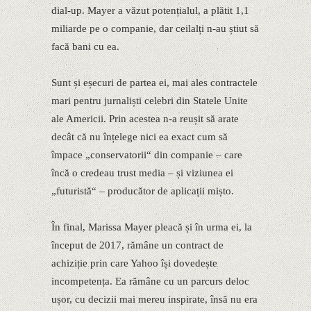
dial-up. Mayer a văzut potențialul, a plătit 1,1
miliarde pe o companie, dar ceilalți n-au știut să
facă bani cu ea.
Sunt și eșecuri de partea ei, mai ales contractele
mari pentru jurnaliști celebri din Statele Unite
ale Americii. Prin acestea n-a reușit să arate
decât că nu înțelege nici ea exact cum să
împace „conservatorii“ din companie – care
încă o credeau trust media – și viziunea ei
„futuristă“ – producător de aplicații mișto.
În final, Marissa Mayer pleacă și în urma ei, la
început de 2017, rămâne un contract de
achiziție prin care Yahoo își dovedește
incompetența. Ea rămâne cu un parcurs deloc
ușor, cu decizii mai mereu inspirate, însă nu era