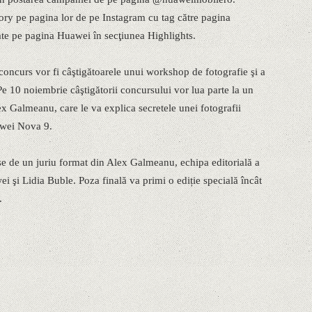
Story pe pagina lor de pe Instagram cu tag către pagina
te pe pagina Huawei în secţiunea Highlights.
 concurs vor fi câştigătoarele unui workshop de fotografie şi a
Pe 10 noiembrie câştigătorii concursului vor lua parte la un
x Galmeanu, care le va explica secretele unei fotografii
uawei Nova 9.
ese de un juriu format din Alex Galmeanu, echipa editorială a
i şi Lidia Buble. Poza finală va primi o ediție specială încât
.