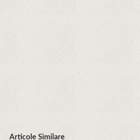
Curtea Supremă reglementează în
favoarea Google în Oracle Java
Fight
Zvon: aplicațiile Google nu se mai
pot instala pe terminalele Huawei
cu procesoare Kirin
Huawei P50 primeşte o posibilă
dată de lansare şi e mai curând
decât credeam; Are cameră
telephoto cu zoom optic variabil
Articole Similare