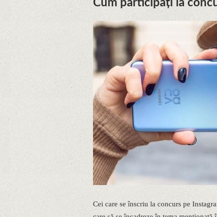
Cum participaţi la conc
Cei care se înscriu la concurs pe Instagr
care să se încadreze în tema menţionată