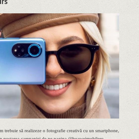
urs
am trebuie să realizeze o fotografie creativă cu un smartphone,
 în postarea campaniei de pe pagina @huaweimobilero.