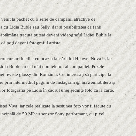
enit la pachet cu o serie de campanii atractive de
 cu Lidia Buble sau Selly, dar şi posibilitatea ca fanii
ăptămâna trecută puteai deveni videograful Lidiei Buble la
că poţi deveni fotograful artistei.
ncursuri inedite cu ocazia lansării lui Huawei Nova 9, iar
 Lidia Buble cu cel mai nou telefon al companiei. Pozele
nei reviste glossy din România. Cei interesaţi să participe la
rie prin intermediul paginii de Instagram @huaweimobilero şi
 vor fotografia pe Lidia în cadrul unei şedinţe foto ca la carte.
tei Viva, iar cele realizate la sesiunea foto vor fi făcute cu
incipală de 50 MP cu senzor Sony performant, cu pixeli