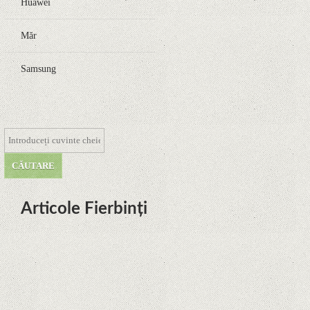
Huawei
Măr
Samsung
Articole Fierbinți
Dota Anime venind la Netflix în
această lună de la Legenda Korra
Studio Mir