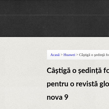
Acasă
>
Huawei
>
Câştigă o şedinţă f
Câştigă o şedinţă fo
pentru o revistă g
nova 9