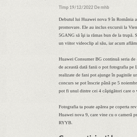
Timp 19/12/2022 De mhb
Debutul lui Huawei nova 9 în România a v
promovare. Ele au inclus excursii la Viena
5GANG să îşi ia rămas bun de la trupă. S
un viitor videoclip al său, iar acum aflăm 
Huawei Consumer BG continuă seria de co
de această dată fanii o pot fotografia pe
realizate de fani pot ajunge în paginile u
concurs se pot înscrie până pe 5 noiemb
pot fi unul dintre cei 4 câştigători care o
Fotografia ta poate apărea pe coperta revis
Huawei nova 9, care vine cu o cameră pr
RYYB.