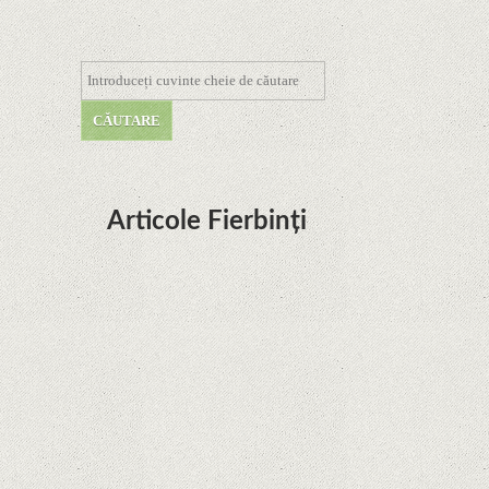
Articole Fierbinți
Dota Anime venind la Netflix în această lună de
la Legenda Korra Studio Mir
Curtea Supremă reglementează în favoarea
Google în Oracle Java Fight
Zvon: aplicațiile Google nu se mai pot instala pe