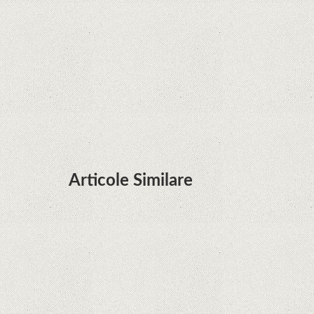
terminalele Huawei cu procesoare Kirin
Huawei P50 primeşte o posibilă dată de lansare
şi e mai curând decât credeam; Are cameră
telephoto cu zoom optic variabil
Articole Similare