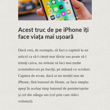
Acest truc de pe iPhone îți
face viața mai ușoară
Dacă vrei, de exemplu, să faci o captură la un
articol ca să-l citești mai târziu sau poate să-l
trimiți cuiva, nu trebuie să faci mai multe
screenshot-uri pe bucăți, pe măsură ce scrolezi.
Captura de ecran, dacă ai un model nou de
iPhone, fără butonul de Home, se face simplu:
apeși în același timp butonul de pornire/oprire
și cel din stânga sus (cel prin care ridici
volumul).