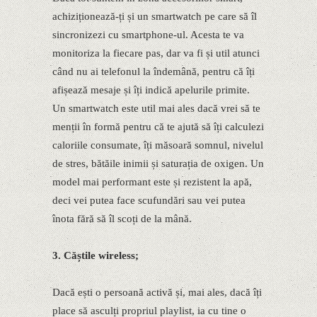
achiziționează-ți și un smartwatch pe care să îl
sincronizezi cu smartphone-ul. Acesta te va
monitoriza la fiecare pas, dar va fi și util atunci
când nu ai telefonul la îndemână, pentru că îți
afișează mesaje și îți indică apelurile primite.
Un smartwatch este util mai ales dacă vrei să te
menții în formă pentru că te ajută să îți calculezi
caloriile consumate, îți măsoară somnul, nivelul
de stres, bătăile inimii și saturația de oxigen. Un
model mai performant este și rezistent la apă,
deci vei putea face scufundări sau vei putea
înota fără să îl scoți de la mână.
3. Căștile wireless;
Dacă ești o persoană activă și, mai ales, dacă îți
place să asculți propriul playlist, ia cu tine o