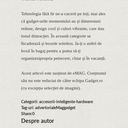
Tehnologia fără fir ne-a cucerit pe toți, mai ales
că gadget-urile momentului au și dimensiuni
reduse, design cool și culori vibrante, care dau
tonul distracției. În această categorie se
încadrează și boxele wireless. Ia-ți o astfel de
boxă în bagaj pentru a putea să-ți
organizezipropria petrecere, chiar și în vacanță.
Acest articol este susținut de eMAG. Conținutul
său nu este redactat de către echipa Gadget.ro
(cu excepția selecției de imagini).
Categorii: accesorii-inteligente-hardware
Tag-uri: advertorialeMaggadget
Share:0
Despre autor