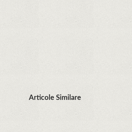
Google în Oracle Java Fight
Zvon: aplicațiile Google nu se mai pot instala pe
terminalele Huawei cu procesoare Kirin
Huawei P50 primeşte o posibilă dată de lansare
şi e mai curând decât credeam; Are cameră
telephoto cu zoom optic variabil
Articole Similare