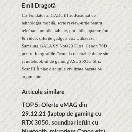
Emil Dragotă
Co-Fondator al GADGET.ro;Pasionat de
tehnologia mobilă, scrie review-urile pentru
telefoane mobile, tablete, portabile, aparate foto
& video, diferite gadgets etc. Utilizează
Samsung GALAXY Note20 Ultra, Canon 70D
pentru fotografiile făcute la recenziile de pe site
și notebook-ul de gaming ASUS ROG Strix
Scar III.Îi plac discuțiile civilizate bazate pe
argumente.
Articole similare
TOP 5: Oferte eMAG din
29.12.21 (laptop de gaming cu
RTX 3050, soundbar ieftin cu
bluetooth, mirrorless Canon etc)