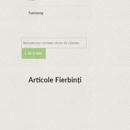
Samsung
Articole Fierbinți
Dota Anime venind la Netflix în această lună de
la Legenda Korra Studio Mir
Curtea Supremă reglementează în favoarea