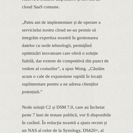
cloud SaaS comune.
„Patru ani de implementare și de operare a
serviciului nostru cloud ne-au permis să
integrăm expertiza noastră în gestionarea
datelor cu noile tehnologii, permițând
optimizări inovatoare care oferă o soluție
fiabilă, dar extrem de competitivă din punct de
vedere al costurilor”, a spus Wong. „Căutăm
acum o cale de expansiune rapidă în locații
suplimentare pentru a ne adresa clienților
potențiali.”
Noile soluții C2 și DSM 7.0, care au încheiat
peste 7 luni de testare publică, vor fi disponibile
în curând. În redacția noastră a ajuns recent și
un NAS al celor de la Synology, DS420+, al