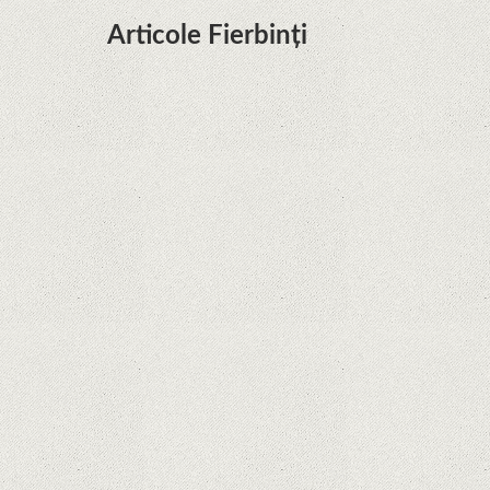
Articole Fierbinți
Dota Anime venind la Netflix în această lună de
la Legenda Korra Studio Mir
Curtea Supremă reglementează în favoarea
Google în Oracle Java Fight
Zvon: aplicațiile Google nu se mai pot instala pe
terminalele Huawei cu procesoare Kirin
Huawei P50 primeşte o posibilă dată de lansare
şi e mai curând decât credeam; Are cameră
telephoto cu zoom optic variabil