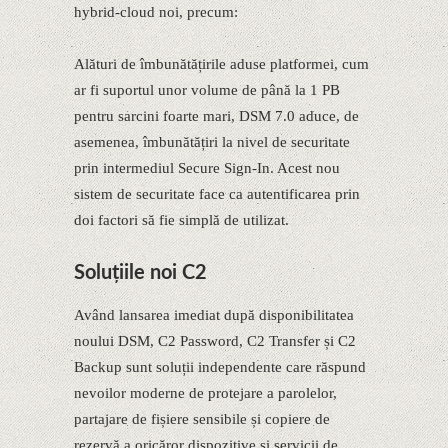
hybrid-cloud noi, precum:
Alături de îmbunătățirile aduse platformei, cum
ar fi suportul unor volume de până la 1 PB
pentru sarcini foarte mari, DSM 7.0 aduce, de
asemenea, îmbunătățiri la nivel de securitate
prin intermediul Secure Sign-In. Acest nou
sistem de securitate face ca autentificarea prin
doi factori să fie simplă de utilizat.
Soluțiile noi C2
Având lansarea imediat după disponibilitatea
noului DSM, C2 Password, C2 Transfer și C2
Backup sunt soluții independente care răspund
nevoilor moderne de protejare a parolelor,
partajare de fișiere sensibile și copiere de
rezervă a oricăror dispozitive și servicii de