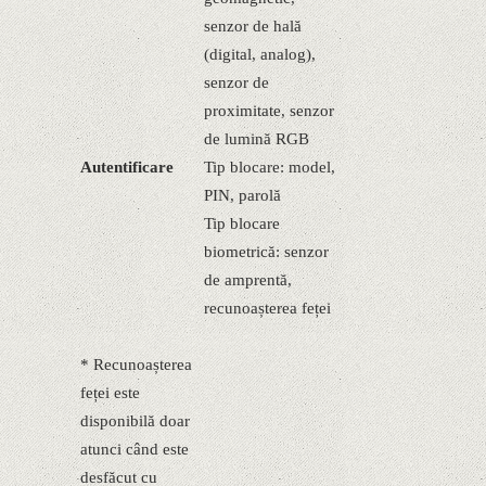
senzor de hală
(digital, analog),
senzor de
proximitate, senzor
de lumină RGB
Autentificare
Tip blocare: model,
PIN, parolă
Tip blocare
biometrică: senzor
de amprentă,
recunoașterea feței
* Recunoașterea
feței este
disponibilă doar
atunci când este
desfăcut cu