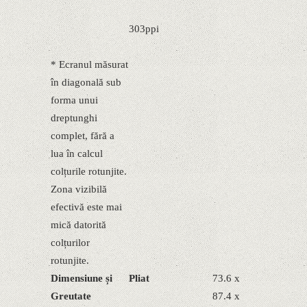
303ppi
* Ecranul măsurat
în diagonală sub
forma unui
dreptunghi
complet, fără a
lua în calcul
colțurile rotunjite.
Zona vizibilă
efectivă este mai
mică datorită
colțurilor
rotunjite.
Dimensiune și
Pliat
73.6 x
Greutate
87.4 x