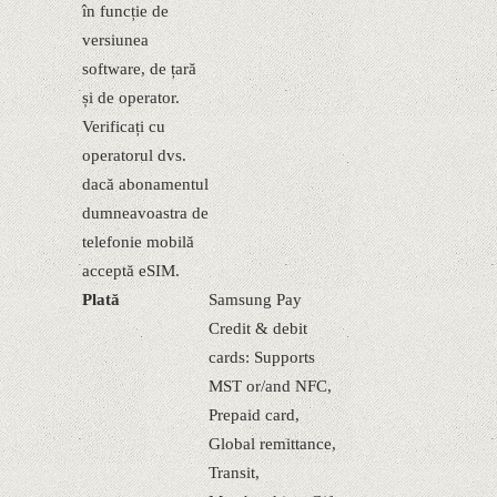
în funcție de
versiunea
software, de țară
și de operator.
Verificați cu
operatorul dvs.
dacă abonamentul
dumneavoastra de
telefonie mobilă
acceptă eSIM.
Plată
Samsung Pay
Credit & debit
cards: Supports
MST or/and NFC,
Prepaid card,
Global remittance,
Transit,