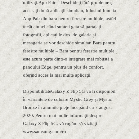
utilizați.App Pair – Deschideți fără probleme și
accesați două aplicații simultan, folosind funcția
App Pair din bara pentru ferestre multiple, astfel
încât atunci când sunteți gata să partajați
fotografii, aplicațiile dvs. de galerie și
mesagerie se vor deschide simultan.Bara pentru
ferestre multiple – Bara pentru ferestre multiple
este acum parte dintr-o integrare mai robustă a
panoului Edge, pentru un plus de confort,
oferind acces la mai multe aplicații.
DisponibilitateGalaxy Z Flip 5G va fi disponibil
în variantele de culoare Mystic Grey și Mystic
Bronze în anumite piețe începând cu 7 august
2020. Pentru mai multe informații despre
Galaxy Z Flip 5G, vă rugăm să vizitați
www.samsung.com/ro .