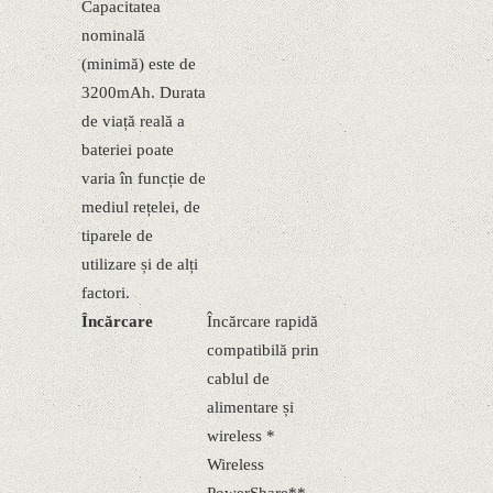
Capacitatea
nominală
(minimă) este de
3200mAh. Durata
de viață reală a
bateriei poate
varia în funcție de
mediul rețelei, de
tiparele de
utilizare și de alți
factori.
Încărcare
Încărcare rapidă
compatibilă prin
cablul de
alimentare și
wireless *
Wireless
PowerShare**