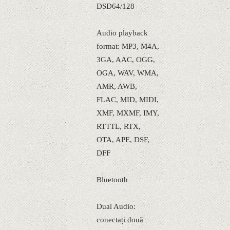
DSD64/128
Audio playback
format: MP3, M4A,
3GA, AAC, OGG,
OGA, WAV, WMA,
AMR, AWB,
FLAC, MID, MIDI,
XMF, MXMF, IMY,
RTTTL, RTX,
OTA, APE, DSF,
DFF
Bluetooth
Dual Audio:
conectați două