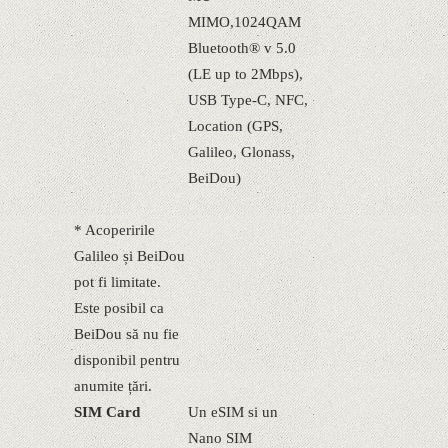
MIMO,1024QAM
Bluetooth® v 5.0
(LE up to 2Mbps),
USB Type-C, NFC,
Location (GPS,
Galileo, Glonass,
BeiDou)
* Acoperirile
Galileo și BeiDou
pot fi limitate.
Este posibil ca
BeiDou să nu fie
disponibil pentru
anumite țări.
SIM Card
Un eSIM si un
Nano SIM