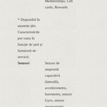
Memberships, Gift
cards, Rewards
* Disponibil în
anumite țări.
Caracteristicile
pot varia în
funcție de țară și
furnizorii de
servicii.
Senzori
Senzor de
amprentă
capacitivă
(laterală),
accelerometru,
barometru, senzor
Gyro, senzor
geomagnetic,