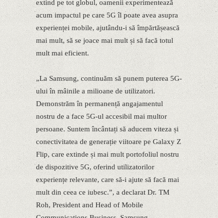
extind pe tot globul, oamenii experimentează
acum impactul pe care 5G îl poate avea asupra
experienței mobile, ajutându-i să împărtășească
mai mult, să se joace mai mult și să facă totul
mult mai eficient.
„La Samsung, continuăm să punem puterea 5G-
ului în mâinile a milioane de utilizatori.
Demonstrăm în permanență angajamentul
nostru de a face 5G-ul accesibil mai multor
persoane. Suntem încântați să aducem viteza și
conectivitatea de generație viitoare pe Galaxy Z
Flip, care extinde și mai mult portofoliul nostru
de dispozitive 5G, oferind utilizatorilor
experiențe relevante, care să-i ajute să facă mai
mult din ceea ce iubesc.”, a declarat Dr. TM
Roh, President and Head of Mobile
Communications Business, Samsung