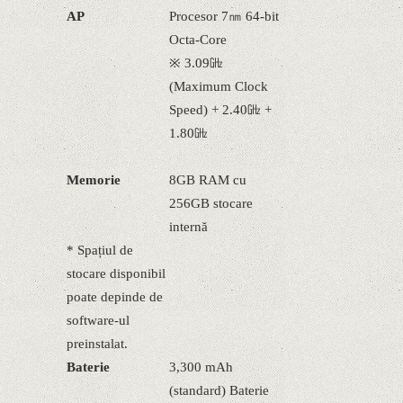
AP
Procesor 7㎚ 64-bit
Octa-Core
※ 3.09㎓
(Maximum Clock
Speed) + 2.40㎓ +
1.80㎓
Memorie
8GB RAM cu
256GB stocare
internă
* Spațiul de
stocare disponibil
poate depinde de
software-ul
preinstalat.
Baterie
3,300 mAh
(standard) Baterie