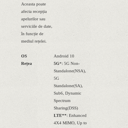
Aceasta poate
afecta recepția
apelurilor sau
serviciile de date,
în funcție de
mediul rețelei.
OS
Android 10
Rețea
5G
*: 5G Non-
Standalone(NSA),
5G
Standalone(SA),
Sub6, Dynamic
Spectrum
Sharing(DSS)
LTE**
: Enhanced
4X4 MIMO, Up to