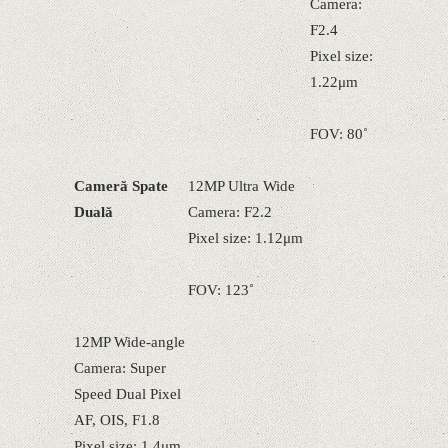
Camera:
F2.4
Pixel size:
1.22μm
FOV: 80˚
Cameră Spate
12MP Ultra Wide
Duală
Camera: F2.2
Pixel size: 1.12μm
FOV: 123˚
12MP Wide-angle
Camera: Super
Speed Dual Pixel
AF, OIS, F1.8
Pixel size: 1.4μm