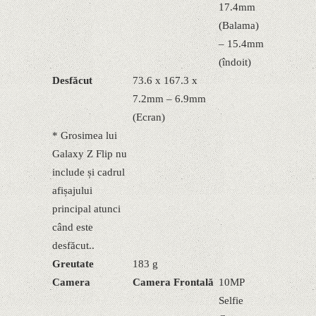
17.4mm
(Balama)
– 15.4mm
(îndoit)
Desfăcut
73.6 x 167.3 x
7.2mm – 6.9mm
(Ecran)
* Grosimea lui
Galaxy Z Flip nu
include și cadrul
afișajului
principal atunci
când este
desfăcut..
Greutate
183 g
Camera
Camera Frontală
10MP
Selfie