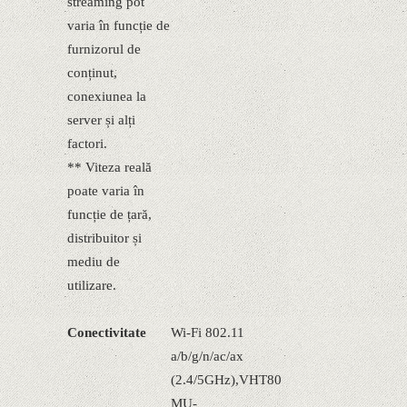
streaming pot
varia în funcție de
furnizorul de
conținut,
conexiunea la
server și alți
factori.
** Viteza reală
poate varia în
funcție de țară,
distribuitor și
mediu de
utilizare.
Conectivitate
Wi-Fi 802.11
a/b/g/n/ac/ax
(2.4/5GHz),VHT80
MU-