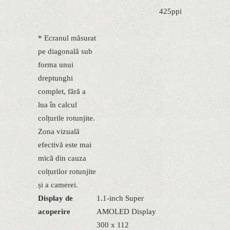
425ppi
* Ecranul măsurat
pe diagonală sub
forma unui
dreptunghi
complet, fără a
lua în calcul
colțurile rotunjite.
Zona vizuală
efectivă este mai
mică din cauza
colțurilor rotunjite
și a camerei.
Display de
1.1-inch Super
acoperire
AMOLED Display
300 x 112