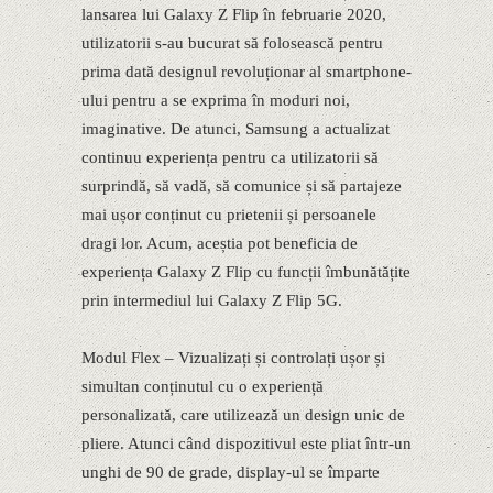
lansarea lui Galaxy Z Flip în februarie 2020,
utilizatorii s-au bucurat să folosească pentru
prima dată designul revoluționar al smartphone-
ului pentru a se exprima în moduri noi,
imaginative. De atunci, Samsung a actualizat
continuu experiența pentru ca utilizatorii să
surprindă, să vadă, să comunice și să partajeze
mai ușor conținut cu prietenii și persoanele
dragi lor. Acum, aceștia pot beneficia de
experiența Galaxy Z Flip cu funcții îmbunătățite
prin intermediul lui Galaxy Z Flip 5G.
Modul Flex – Vizualizați și controlați ușor și
simultan conținutul cu o experiență
personalizată, care utilizează un design unic de
pliere. Atunci când dispozitivul este pliat într-un
unghi de 90 de grade, display-ul se împarte