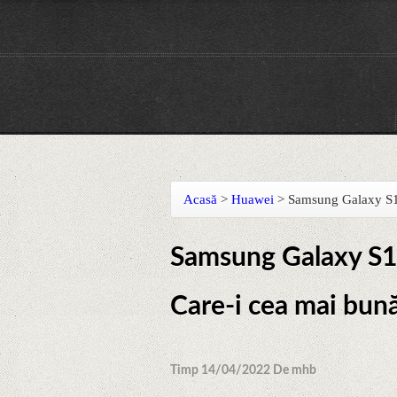
Acasă
>
Huawei
>
Samsung Galaxy S10
Samsung Galaxy S10
Care-i cea mai bun
Timp 14/04/2022 De mhb