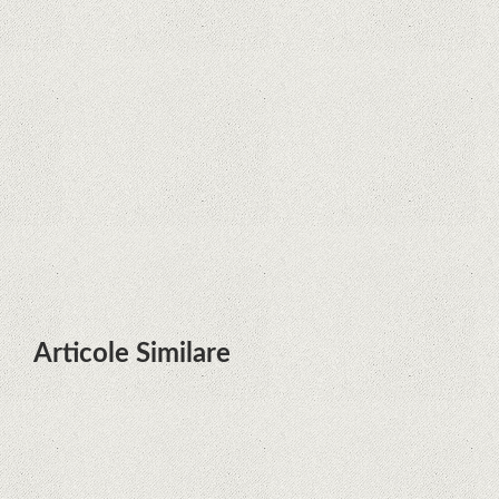
Zvon: aplicațiile Google nu se mai
pot instala pe terminalele Huawei
cu procesoare Kirin
Huawei P50 primeşte o posibilă
dată de lansare şi e mai curând
decât credeam; Are cameră
telephoto cu zoom optic variabil
Articole Similare