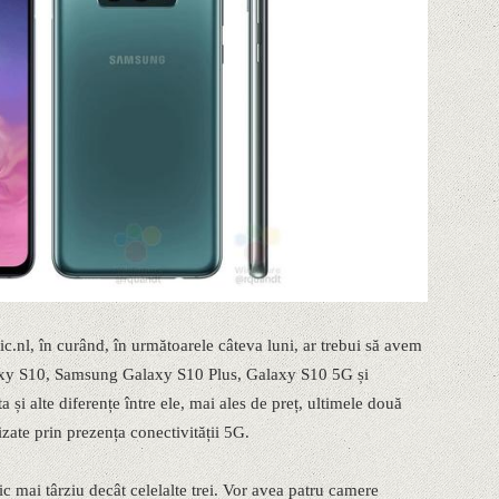
c.nl, în curând, în următoarele câteva luni, ar trebui să avem
axy S10, Samsung Galaxy S10 Plus, Galaxy S10 5G și
și alte diferențe între ele, mai ales de preț, ultimele două
izate prin prezența conectivității 5G.
ic mai târziu decât celelalte trei. Vor avea patru camere