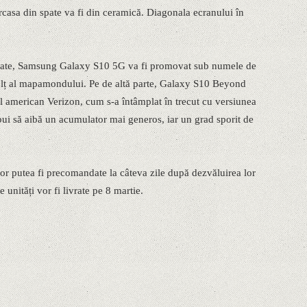
arcasa din spate va fi din ceramică. Diagonala ecranului în
ărate, Samsung Galaxy S10 5G va fi promovat sub numele de
colț al mapamondului. Pe de altă parte, Galaxy S10 Beyond
ul american Verizon, cum s-a întâmplat în trecut cu versiunea
bui să aibă un acumulator mai generos, iar un grad sporit de
r putea fi precomandate la câteva zile după dezvăluirea lor
e unități vor fi livrate pe 8 martie.