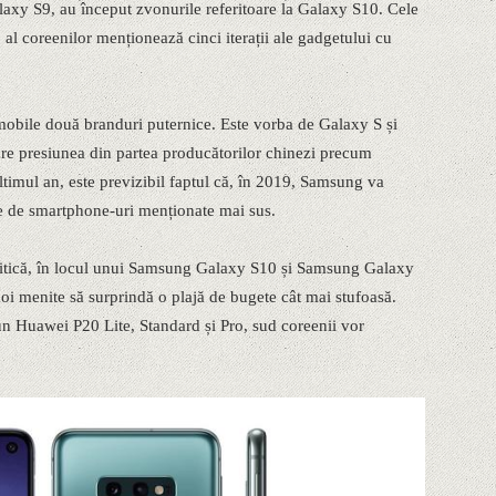
axy S9, au început zvonurile referitoare la Galaxy S10. Cele
 al coreenilor menționează cinci iterații ale gadgetului cu
mobile două branduri puternice. Este vorba de Galaxy S și
re presiunea din partea producătorilor chinezi precum
imul an, este previzibil faptul că, în 2019, Samsung va
le de smartphone-uri menționate mai sus.
litică, în locul unui Samsung Galaxy S10 și Samsung Galaxy
noi menite să surprindă o plajă de bugete cât mai stufoasă.
 un Huawei P20 Lite, Standard și Pro, sud coreenii vor