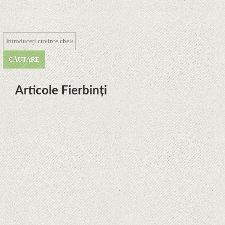
Articole Fierbinți
Dota Anime venind la Netflix în
această lună de la Legenda Korra
Studio Mir
Curtea Supremă reglementează în
favoarea Google în Oracle Java
Fight