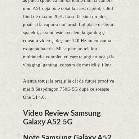
aş putea spune că umbla foarte mult la camera
unui A51 deja bine cotat la acest capitol, saltul
fiind de maxim 20%. La selfie simt un plus,
poate şi la captura nocturnă. Îmi place designul
spatelui, ecranul este excelent la gaming şi
consum video şi deşi are 120 Hz nu consuma
exagerat baterie. Mi se pare un telefon
multimedia complet, cu care te poţi arunca şi la
vlogging, gaming, consum de muzică şi filme.
Atenţie totuşi la preţ şi la cât de future proof va
mai fi Snapdragon 750G 5G după ce soseşte
One UI 4.0.
Video Review Samsung
Galaxy A52 5G
Note Samsung Galaxy A52