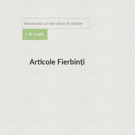
Articole Fierbinți
Dota Anime venind la Netflix în această lună de
la Legenda Korra Studio Mir
Curtea Supremă reglementează în favoarea
Google în Oracle Java Fight
Zvon: aplicațiile Google nu se mai pot instala pe