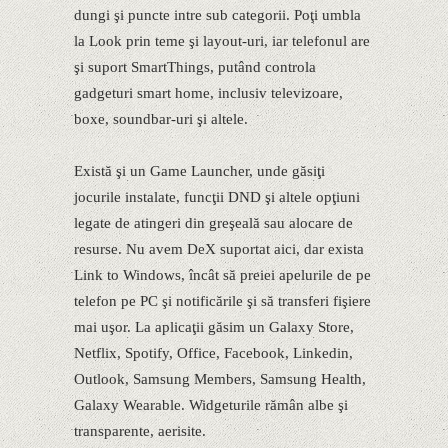
dungi şi puncte intre sub categorii. Poţi umbla
la Look prin teme şi layout-uri, iar telefonul are
şi suport SmartThings, putând controla
gadgeturi smart home, inclusiv televizoare,
boxe, soundbar-uri şi altele.
Există şi un Game Launcher, unde găsiţi
jocurile instalate, funcţii DND şi altele opţiuni
legate de atingeri din greşeală sau alocare de
resurse. Nu avem DeX suportat aici, dar exista
Link to Windows, încât să preiei apelurile de pe
telefon pe PC şi notificările şi să transferi fişiere
mai uşor. La aplicaţii găsim un Galaxy Store,
Netflix, Spotify, Office, Facebook, Linkedin,
Outlook, Samsung Members, Samsung Health,
Galaxy Wearable. Widgeturile rămân albe şi
transparente, aerisite.