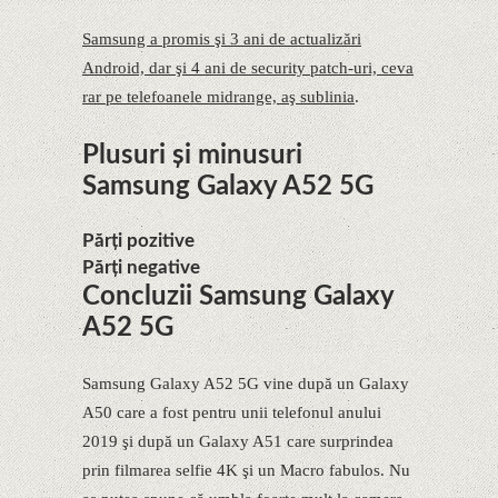
Samsung a promis şi 3 ani de actualizări
Android, dar şi 4 ani de security patch-uri, ceva
rar pe telefoanele midrange, aş sublinia
.
Plusuri și minusuri
Samsung Galaxy A52 5G
Părți pozitive
Părți negative
Concluzii Samsung Galaxy
A52 5G
Samsung Galaxy A52 5G vine după un Galaxy
A50 care a fost pentru unii telefonul anului
2019 şi după un Galaxy A51 care surprindea
prin filmarea selfie 4K şi un Macro fabulos. Nu