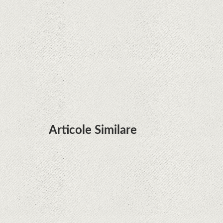
terminalele Huawei cu procesoare Kirin
Huawei P50 primeşte o posibilă dată de lansare
şi e mai curând decât credeam; Are cameră
telephoto cu zoom optic variabil
Articole Similare