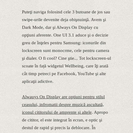
Puteţi naviga folosind cele 3 butoane de jos sau
swipe-urile devenite deja obişnuinţă. Avem şi
Dark Mode, dar şi Always On Display cu
opţiuni aferente. One UI 3.1 aduce şi o decizie
greu de înţeles pentru Samsung: iconurile din
lockscreen sunt monocrme, cele pentru camera
şi dialer. O fi cool? Cine ştie... Tot lockscreen-ul
scoate în față widgetul Wellbeing, care îţi arată
cât timp petreci pe Facebook, YouTube şi alte
aplicaţii adictive.
Alwauys On Display are opţiuni pentru stilul
ceasului, infromatii despre muzică ascultată,
iconul cititorului de amprente şi altele
. Apropo
de cititor, el este integrat în ecran, e optic şi
destul de rapid şi precis la deblocare. În