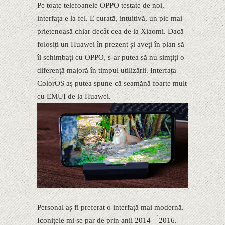
Pe toate telefoanele OPPO testate de noi,
interfața e la fel. E curată, intuitivă, un pic mai
prietenoasă chiar decât cea de la Xiaomi. Dacă
folosiți un Huawei în prezent și aveți în plan să
îl schimbați cu OPPO, s-ar putea să nu simțiți o
diferență majoră în timpul utilizării. Interfața
ColorOS aș putea spune că seamănă foarte mult
cu EMUI de la Huawei.
Personal aș fi preferat o interfață mai modernă.
Iconițele mi se par de prin anii 2014 – 2016.