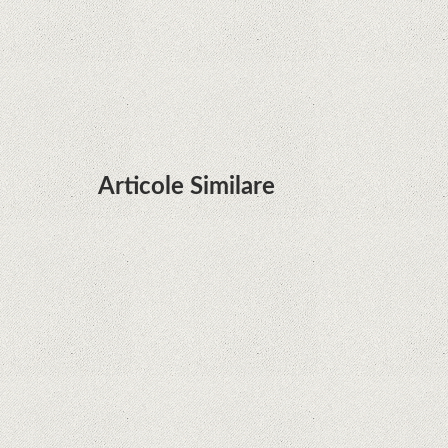
Huawei P50 primeşte o posibilă dată de lansare
şi e mai curând decât credeam; Are cameră
telephoto cu zoom optic variabil
Articole Similare