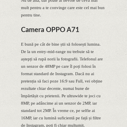
Nu de alta, dar poate ai nevoie de ceva mai
mult pentru a te convinge care este cel mai bun
pentru tine.
Camera OPPO A71
E bună pe cât de bine știi să folosești lumina.
De la un entry-mid-range nu trebuie să te
aștepți să rupă norii la fotografii. Telefonul are
un senzor de 48MP pe care îl poți folosi în
format standard de Instagram. Dacă nu ai
pretenția să faci poze 16:9 sau Full, vei obține
rezultate chiar decente, numai bune de
împărtășit cu prietenii. Pe ultrawide te joci cu
8MP, pe adâncime ai un senzor de 2MP, iar
standard tot 2MP. În vreme ce, pe selfie ai
16MP, iar cu lumină suficientă pe față și filtre
de Instagram, poți fi chiar mulțumit.