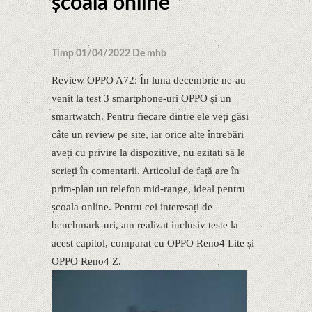
școala online
Timp 01/04/2022 De mhb
Review OPPO A72: În luna decembrie ne-au
venit la test 3 smartphone-uri OPPO și un
smartwatch. Pentru fiecare dintre ele veți găsi
câte un review pe site, iar orice alte întrebări
aveți cu privire la dispozitive, nu ezitați să le
scrieți în comentarii. Articolul de față are în
prim-plan un telefon mid-range, ideal pentru
școala online. Pentru cei interesați de
benchmark-uri, am realizat inclusiv teste la
acest capitol, comparat cu OPPO Reno4 Lite și
OPPO Reno4 Z.