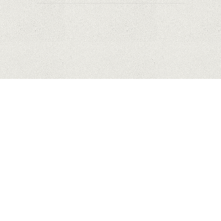
HUAWEI
MĂR
SAMSUNG
COPYRIGHT © 2023 MYHONEYBAKEDFEEDBACK.XYZ. ALL
RIGHTS RESERVED.