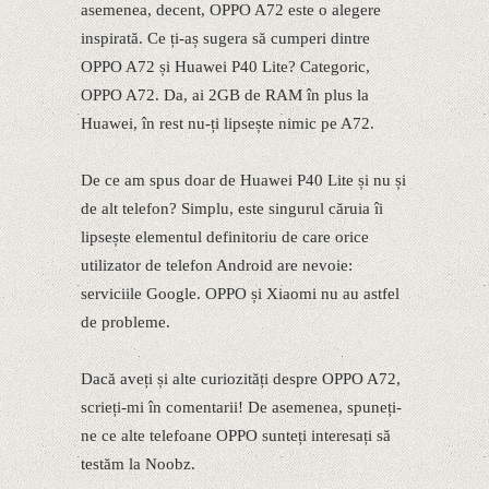
asemenea, decent, OPPO A72 este o alegere
inspirată. Ce ți-aș sugera să cumperi dintre
OPPO A72 și Huawei P40 Lite? Categoric,
OPPO A72. Da, ai 2GB de RAM în plus la
Huawei, în rest nu-ți lipsește nimic pe A72.
De ce am spus doar de Huawei P40 Lite și nu și
de alt telefon? Simplu, este singurul căruia îi
lipsește elementul definitoriu de care orice
utilizator de telefon Android are nevoie:
serviciile Google. OPPO și Xiaomi nu au astfel
de probleme.
Dacă aveți și alte curiozități despre OPPO A72,
scrieți-mi în comentarii! De asemenea, spuneți-
ne ce alte telefoane OPPO sunteți interesați să
testăm la Noobz.