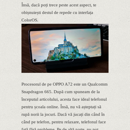
Însă, dacă poți trece peste acest aspect, te
obișnuiești destul de repede cu interfața
ColorOS.
Procesorul de pe OPPO A72 este un Qualcomm
Snapdragon 665. După cum spuneam de la
începutul articolului, acesta face ideal telefonul
pentru școala online. Însă, nu vă așteptați să
rupă norii la jocuri. Dacă vă jucați din când în
când pe telefon, pentru relaxare, telefonul face
față fără probleme. Pe de altă parte, nu pot