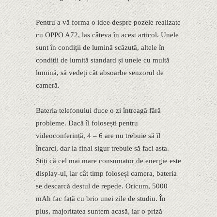
Pentru a vă forma o idee despre pozele realizate
cu OPPO A72, las câteva în acest articol. Unele
sunt în condiții de lumină scăzută, altele în
condiții de lumită standard și unele cu multă
lumină, să vedeți cât absoarbe senzorul de
cameră.
Bateria telefonului duce o zi întreagă fără
probleme. Dacă îl folosești pentru
videoconferință, 4 – 6 are nu trebuie să îl
încarci, dar la final sigur trebuie să faci asta.
Știți că cel mai mare consumator de energie este
display-ul, iar cât timp foloseși camera, bateria
se descarcă destul de repede. Oricum, 5000
mAh fac față cu brio unei zile de studiu. În
plus, majoritatea suntem acasă, iar o priză