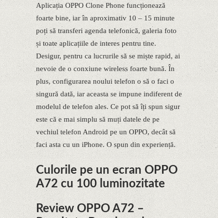
Aplicația OPPO Clone Phone funcționează
foarte bine, iar în aproximativ 10 – 15 minute
poți să transferi agenda telefonică, galeria foto
și toate aplicațiile de interes pentru tine.
Desigur, pentru ca lucrurile să se miște rapid, ai
nevoie de o conxiune wireless foarte bună. În
plus, configurarea noului telefon o să o faci o
singură dată, iar aceasta se impune indiferent de
modelul de telefon ales. Ce pot să îți spun sigur
este că e mai simplu să muți datele de pe
vechiul telefon Android pe un OPPO, decât să
faci asta cu un iPhone. O spun din experiență.
Culorile pe un ecran OPPO
A72 cu 100 luminozitate
Review OPPO A72 –