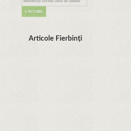
Articole Fierbinți
Dota Anime venind la Netflix în această lună de
la Legenda Korra Studio Mir
Curtea Supremă reglementează în favoarea
Google în Oracle Java Fight
Zvon: aplicațiile Google nu se mai pot instala pe
terminalele Huawei cu procesoare Kirin