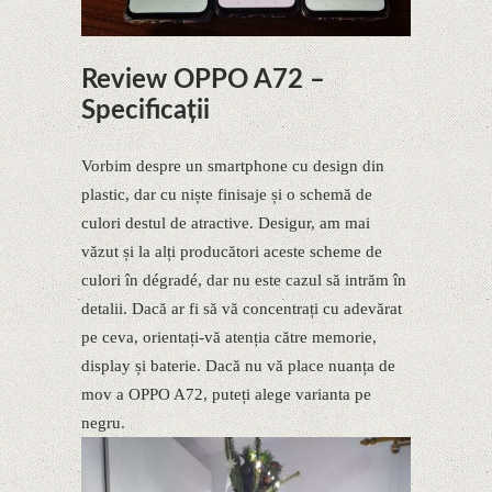
Review OPPO A72 –
Specificații
Vorbim despre un smartphone cu design din
plastic, dar cu niște finisaje și o schemă de
culori destul de atractive. Desigur, am mai
văzut și la alți producători aceste scheme de
culori în dégradé, dar nu este cazul să intrăm în
detalii. Dacă ar fi să vă concentrați cu adevărat
pe ceva, orientați-vă atenția către memorie,
display și baterie. Dacă nu vă place nuanța de
mov a OPPO A72, puteți alege varianta pe
negru.